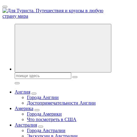
Перейти
к
содержанию
Новости туризма, куда поехать на отдых, где провести отпуск.
Горящие туры, путёвки в дома отдыха, туристическое
снаряжение, путеводители по странам мира
Поиск:
Англия
Города Англии
Достопримечательности Англии
Америка
Города Америки
Что посмотреть в США
Австралия
Города Австралии
Экскурсии в Австралии