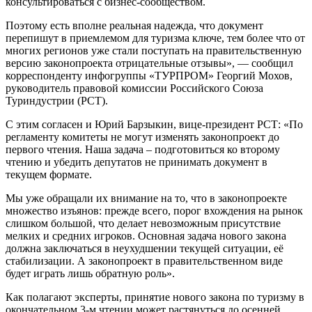
консультироваться с бизнес-сообществом.
Поэтому есть вполне реальная надежда, что документ
перепишут в приемлемом для туризма ключе, тем более что от
многих регионов уже стали поступать на правительственную
версию законопроекта отрицательные отзывы», — сообщил
корреспонденту инфогруппы «ТУРПРОМ» Георгий Мохов,
руководитель правовой комиссии Российского Союза
Туриндустрии (РСТ).
С этим согласен и Юрий Барзыкин, вице-президент РСТ: «По
регламенту комитеты не могут изменять законопроект до
первого чтения. Наша задача – подготовиться ко второму
чтению и убедить депутатов не принимать документ в
текущем формате.
Мы уже обращали их внимание на то, что в законопроекте
множество изъянов: прежде всего, порог вхождения на рынок
слишком большой, что делает невозможным присутствие
мелких и средних игроков. Основная задача нового закона
должна заключаться в неухудшении текущей ситуации, её
стабилизации. А законопроект в правительственном виде
будет играть лишь обратную роль».
Как полагают эксперты, принятие нового закона по туризму в
окончательном 3-м чтении может растянуться до осенней