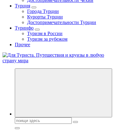
Достопримечательности Чехии
Турция
Города Турции
Курорты Турции
Достопримечательности Турции
Туринфо
Туризм в России
Туризм за рубежом
Прочее
Новости туризма, куда поехать на отдых, где провести отпуск.
Горящие туры, путёвки в дома отдыха, туристическое
снаряжение, путеводители по странам мира
Поиск: