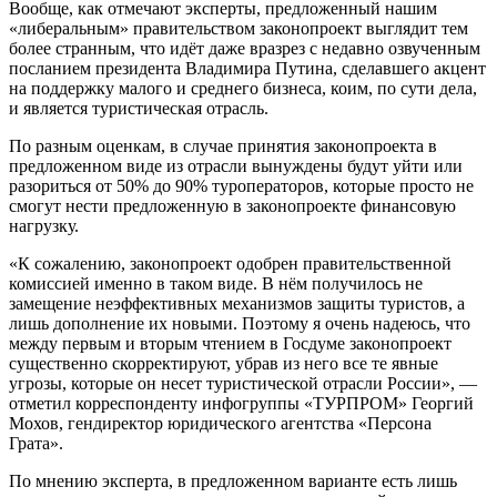
Вообще, как отмечают эксперты, предложенный нашим
«либеральным» правительством законопроект выглядит тем
более странным, что идёт даже вразрез с недавно озвученным
посланием президента Владимира Путина, сделавшего акцент
на поддержку малого и среднего бизнеса, коим, по сути дела,
и является туристическая отрасль.
По разным оценкам, в случае принятия законопроекта в
предложенном виде из отрасли вынуждены будут уйти или
разориться от 50% до 90% туроператоров, которые просто не
смогут нести предложенную в законопроекте финансовую
нагрузку.
«К сожалению, законопроект одобрен правительственной
комиссией именно в таком виде. В нём получилось не
замещение неэффективных механизмов защиты туристов, а
лишь дополнение их новыми. Поэтому я очень надеюсь, что
между первым и вторым чтением в Госдуме законопроект
существенно скорректируют, убрав из него все те явные
угрозы, которые он несет туристической отрасли России», —
отметил корреспонденту инфогруппы «ТУРПРОМ» Георгий
Мохов, гендиректор юридического агентства «Персона
Грата».
По мнению эксперта, в предложенном варианте есть лишь