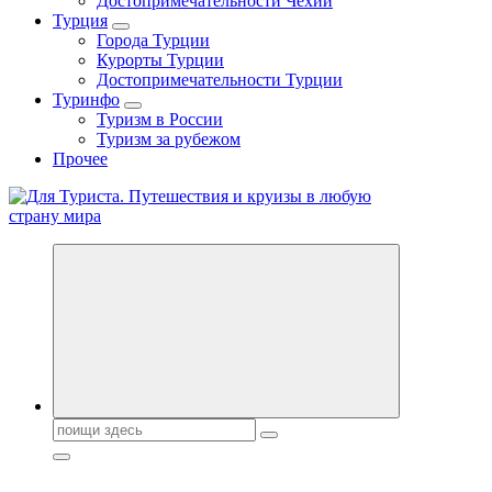
Достопримечательности Чехии
Турция
Города Турции
Курорты Турции
Достопримечательности Турции
Туринфо
Туризм в России
Туризм за рубежом
Прочее
Новости туризма, куда поехать на отдых, где провести отпуск.
Горящие туры, путёвки в дома отдыха, туристическое
снаряжение, путеводители по странам мира
Поиск: