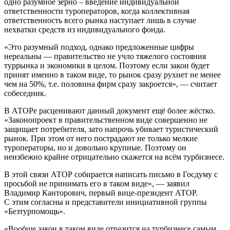
одно разумное зерно – введение индивидуальной
ответственности туроператоров, когда коллективная
ответственность всего рынка наступает лишь в случае
нехватки средств из индивидуального фонда.
«Это разумный подход, однако предложенные цифры
нереальны — правительство не учло тяжелого состояния
туррынка и экономики в целом. Поэтому если закон будет
принят именно в таком виде, то рынок сразу рухнет не менее
чем на 50%, т.е. половина фирм сразу закроется», — считает
собеседник.
В АТОРе расценивают данный документ ещё более жёстко.
«Законопроект в правительственном виде совершенно не
защищает потребителя, зато напрочь убивает туристический
рынок. При этом от него пострадают не только мелкие
туроператоры, но и довольно крупные. Поэтому он
неизбежно крайне отрицательно скажется на всём турбизнесе.
В этой связи АТОР собирается написать письмо в Госдуму с
просьбой не принимать его в таком виде», — заявил
Владимир Канторович, первый вице-президент АТОР.
С этим согласны и представители инициативной группы
«Безтурпомощь».
«Вообще закон в таком виде отразится на турбизнесе самым