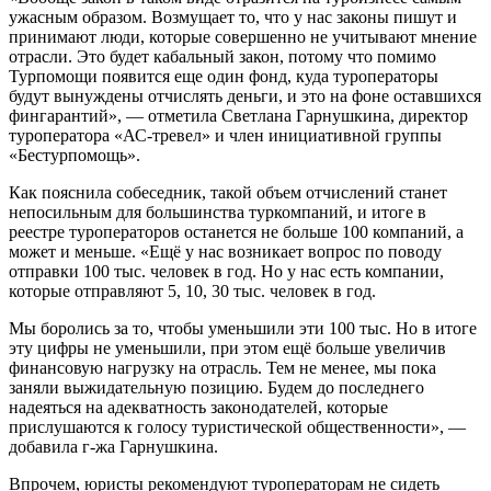
ужасным образом. Возмущает то, что у нас законы пишут и
принимают люди, которые совершенно не учитывают мнение
отрасли. Это будет кабальный закон, потому что помимо
Турпомощи появится еще один фонд, куда туроператоры
будут вынуждены отчислять деньги, и это на фоне оставшихся
фингарантий», — отметила Светлана Гарнушкина, директор
туроператора «АС-тревел» и член инициативной группы
«Бестурпомощь».
Как пояснила собеседник, такой объем отчислений станет
непосильным для большинства туркомпаний, и итоге в
реестре туроператоров останется не больше 100 компаний, а
может и меньше. «Ещё у нас возникает вопрос по поводу
отправки 100 тыс. человек в год. Но у нас есть компании,
которые отправляют 5, 10, 30 тыс. человек в год.
Мы боролись за то, чтобы уменьшили эти 100 тыс. Но в итоге
эту цифры не уменьшили, при этом ещё больше увеличив
финансовую нагрузку на отрасль. Тем не менее, мы пока
заняли выжидательную позицию. Будем до последнего
надеяться на адекватность законодателей, которые
прислушаются к голосу туристической общественности», —
добавила г-жа Гарнушкина.
Впрочем, юристы рекомендуют туроператорам не сидеть