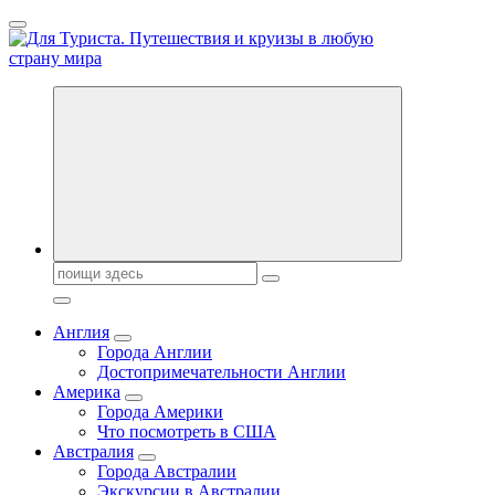
Перейти
к
содержанию
Новости туризма, куда поехать на отдых, где провести отпуск.
Горящие туры, путёвки в дома отдыха, туристическое
снаряжение, путеводители по странам мира
Поиск:
Англия
Города Англии
Достопримечательности Англии
Америка
Города Америки
Что посмотреть в США
Австралия
Города Австралии
Экскурсии в Австралии