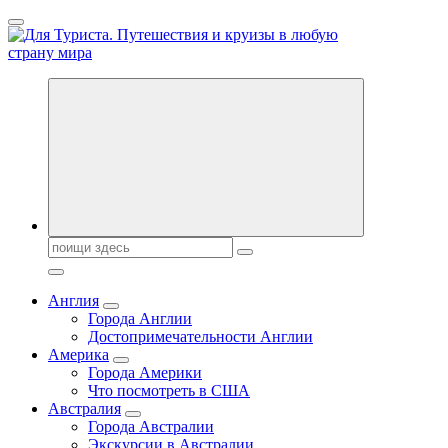
Перейти
к
содержанию
Новости туризма, куда поехать на отдых, где провести отпуск.
Горящие туры, путёвки в дома отдыха, туристическое
снаряжение, путеводители по странам мира
Поиск:
Англия
Города Англии
Достопримечательности Англии
Америка
Города Америки
Что посмотреть в США
Австралия
Города Австралии
Экскурсии в Австралии