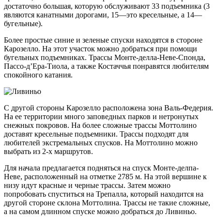
достаточно большая, которую обслуживают 33 подъемника (3
являются канатными дорогами, 15—это кресельные, а 14—
бугельные).
Более простые синие и зеленые спуски находятся в стороне
Карозелло. На этот участок можно добраться при помощи
бугельных подъемниках. Трассы Монте-делла-Неве-Спонда,
Пассо-д’Ера-Тиола, а также Костаччья понравятся любителям
спокойного катания.
С другой стороны Карозелло расположена зона Валь-Федерия.
На ее территории много заповедных парков и нетронутых
снежных покровов. На более сложные трассы Моттолино
доставят кресельные подъемники. Трассы подходят для
любителей экстремальных спусков. На Моттолино можно
выбрать из 2-х маршрутов.
Для начала предлагается подняться на спуск Монте-делпа-
Неве, расположенный на отметке 2785 м. На этой вершине к
низу идут красные и черные трассы. Затем можно
попробовать спуститься на Трепалла, который находится на
другой стороне склона Моттолина. Трассы не такие сложные,
а на самом длинном спуске можно добраться до Ливиньо.