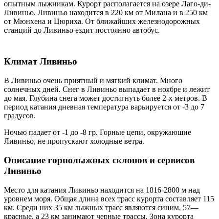
опытным лыжникам. Курорт располагается на озере Лаго-ди-
Ливиньо. Ливиньо находится в 220 км от Милана и в 250 км
от Мюнхена и Цюриха. От ближайших железнодорожных
станций до Ливиньо ездит постоянно автобус.
Климат Ливиньо
В Ливиньо очень приятный и мягкий климат. Много
солнечных дней. Снег в Ливиньо выпадает в ноябре и лежит
до мая. Глубина снега может достигнуть более 2-х метров. В
период катания дневная температура варьируется от -3 до 7
градусов.
Ночью падает от -1 до -8 гр. Горные цепи, окружающие
Ливиньо, не пропускают холодные ветра.
Описание горнолыжных склонов и сервисов
Ливиньо
Место для катания Ливиньо находится на 1816-2800 м над
уровнем моря. Общая длина всех трасс курорта составляет 115
км. Среди них 35 км лыжных трасс являются синим, 57—
красные, а 23 км занимают черные трассы. Зона курорта