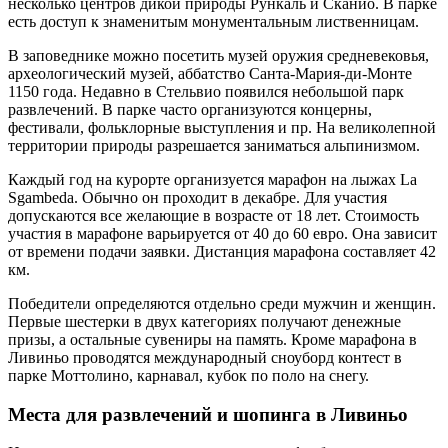
несколько центров дикой природы Рункаль и Сканио. В парке
есть доступ к знаменитым монументальным лиственницам.
В заповеднике можно посетить музей оружия средневековья,
археологический музей, аббатство Санта-Мария-ди-Монте
1150 года. Недавно в Стельвио появился небольшой парк
развлечений. В парке часто организуются концерны,
фестивали, фольклорные выступления и пр. На великолепной
территории природы разрешается заниматься альпинизмом.
Каждый год на курорте организуется марафон на лыжах La
Sgambeda. Обычно он проходит в декабре. Для участия
допускаются все желающие в возрасте от 18 лет. Стоимость
участия в марафоне варьируется от 40 до 60 евро. Она зависит
от времени подачи заявки. Дистанция марафона составляет 42
км.
Победители определяются отдельно среди мужчин и женщин.
Первые шестерки в двух категориях получают денежные
призы, а остальные сувениры на память. Кроме марафона в
Ливиньо проводятся международный сноуборд контест в
парке Моттолино, карнавал, кубок по поло на снегу.
Места для развлечений и шопинга в Ливиньо