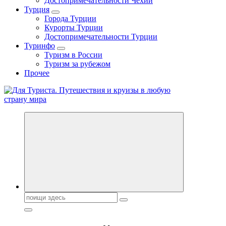
Достопримечательности Чехии
Турция
Города Турции
Курорты Турции
Достопримечательности Турции
Туринфо
Туризм в России
Туризм за рубежом
Прочее
Новости туризма, куда поехать на отдых, где провести отпуск.
Горящие туры, путёвки в дома отдыха, туристическое
снаряжение, путеводители по странам мира
Поиск: