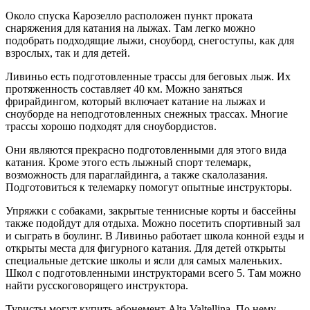
Около спуска Карозелло расположен пункт проката
снаряжения для катания на лыжах. Там легко можно
подобрать подходящие лыжи, сноуборд, снегоступы, как для
взрослых, так и для детей.
Ливиньо есть подготовленные трассы для беговых лыж. Их
протяженность составляет 40 км. Можно заняться
фрирайдингом, который включает катание на лыжах и
сноуборде на неподготовленных снежных трассах. Многие
трассы хорошо подходят для сноубордистов.
Они являются прекрасно подготовленными для этого вида
катания. Кроме этого есть лыжный спорт телемарк,
возможность для параглайдинга, а также скалолазания.
Подготовиться к телемарку помогут опытные инструкторы.
Упряжки с собаками, закрытые теннисные корты и бассейны
также подойдут для отдыха. Можно посетить спортивный зал
и сыграть в боулинг. В Ливиньо работает школа конной езды и
открыты места для фигурного катания. Для детей открыты
специальные детские школы и ясли для самых маленьких.
Школ с подготовленными инструкторами всего 5. Там можно
найти русскоговорящего инструктора.
Туристы могут купить абонемент Alta Valtellina. По нему