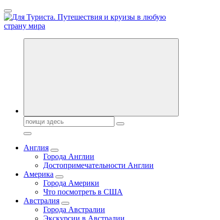
Перейти
к
содержанию
Новости туризма, куда поехать на отдых, где провести отпуск.
Поиск:
Англия
Города Англии
Достопримечательности Англии
Америка
Города Америки
Что посмотреть в США
Австралия
Города Австралии
Экскурсии в Австралии