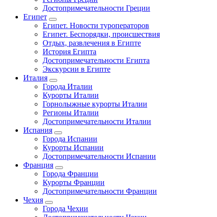
Достопримечательности Греции
Египет
Египет. Новости туроператоров
Египет. Беспорядки, происшествия
Отдых, развлечения в Египте
История Египта
Достопримечательности Египта
Экскурсии в Египте
Италия
Города Италии
Курорты Италии
Горнолыжные курорты Италии
Регионы Италии
Достопримечательности Италии
Испания
Города Испании
Курорты Испании
Достопримечательности Испании
Франция
Города Франции
Курорты Франции
Достопримечательности Франции
Чехия
Города Чехии