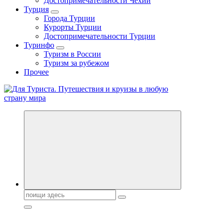
Достопримечательности Чехии
Турция
Города Турции
Курорты Турции
Достопримечательности Турции
Туринфо
Туризм в России
Туризм за рубежом
Прочее
Новости туризма, куда поехать на отдых, где провести отпуск.
Горящие туры, путёвки в дома отдыха, туристическое
снаряжение, путеводители по странам мира
Поиск: