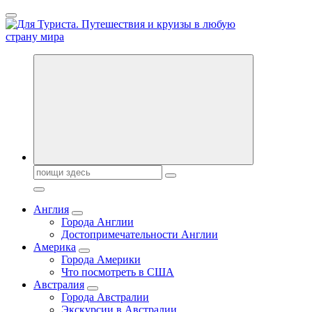
Перейти
к
содержанию
Новости туризма, куда поехать на отдых, где провести отпуск.
Горящие туры, путёвки в дома отдыха, туристическое
снаряжение, путеводители по странам мира
Поиск:
Англия
Города Англии
Достопримечательности Англии
Америка
Города Америки
Что посмотреть в США
Австралия
Города Австралии
Экскурсии в Австралии