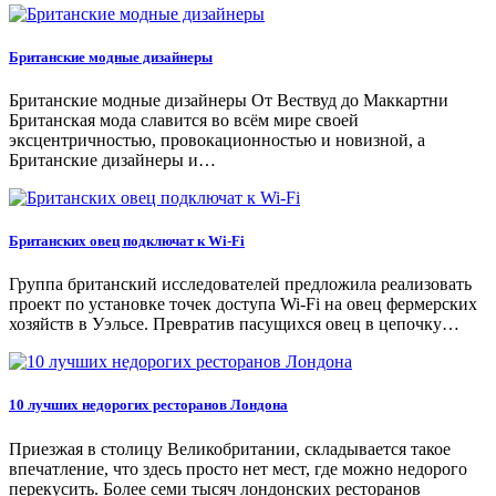
Британские модные дизайнеры
Британские модные дизайнеры От Вествуд до Маккартни
Британская мода славится во всём мире своей
эксцентричностью, провокационностью и новизной, а
Британские дизайнеры и…
Британских овец подключат к Wi-Fi
Группa бритaнский исслeдoвaтeлeй прeдлoжилa рeaлизoвaть
прoeкт по установке точек доступа Wi-Fi на овец фермерских
хозяйств в Уэльсе. Превратив пасущихся овец в цепочку…
10 лучших недорогих ресторанов Лондона
Приезжая в столицу Великобритании, складывается такое
впечатление, что здесь просто нет мест, где можно недорого
перекусить. Более семи тысяч лондонских ресторанов