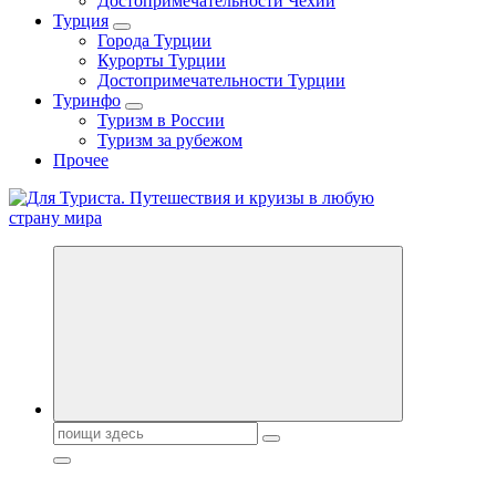
Достопримечательности Чехии
Турция
Города Турции
Курорты Турции
Достопримечательности Турции
Туринфо
Туризм в России
Туризм за рубежом
Прочее
Новости туризма, куда поехать на отдых, где провести отпуск.
Горящие туры, путёвки в дома отдыха, туристическое
снаряжение, путеводители по странам мира
Поиск: