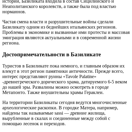
истории, Базиликата входила в состав Сицилийского и
Неаполитанского королевств, а также была под властью
норманнов.
Частая смена власти и разрушительные войны сделали
Базиликату одним из беднейших итальянских регионов.
Проблемы в экономике и вызванные ими протесты и массовая
эмиграция являются актуальными и в современной жизни
региона.
Достопримечательности в Базиликате
Туристов в Базиликате пока немного, и главным образом их
влекут в этот регион памятники античности. Прежде всего,
интерес представляют руины «Tavole Palatine»
-древнегреческого дорического храма, датируемого 6-5 веком
до нашей эры. Развалины можно осмотреть в городе
Метапонто. Также внушительны храмы Гераклеи.
На территории Базиликаты сегодня ведутся многочисленные
археологические раскопки. В городке Матера, например,
найдены так называемые sassi — древние жилища,
вырубленные в скалах и соединенные между собой с
помощью лесенок и переходов.