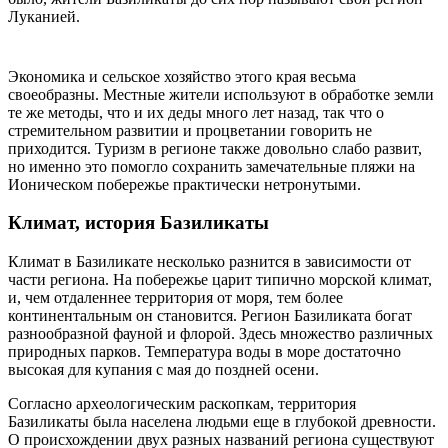
Луканией.
Экономика и сельское хозяйство этого края весьма
своеобразны. Местные жители используют в обработке земли
те же методы, что и их деды много лет назад, так что о
стремительном развитии и процветании говорить не
приходится. Туризм в регионе также довольно слабо развит,
но именно это помогло сохранить замечательные пляжи на
Ионическом побережье практически нетронутыми.
Климат, история Базиликаты
Климат в Базиликате несколько разнится в зависимости от
части региона. На побережье царит типично морской климат,
и, чем отдаленнее территория от моря, тем более
континентальным он становится. Регион Базиликата богат
разнообразной фауной и флорой. Здесь множество различных
природных парков. Температура воды в море достаточно
высокая для купания с мая до поздней осени.
Согласно археологическим раскопкам, территория
Базиликаты была населена людьми еще в глубокой древности.
О происхождении двух разных названий региона существуют