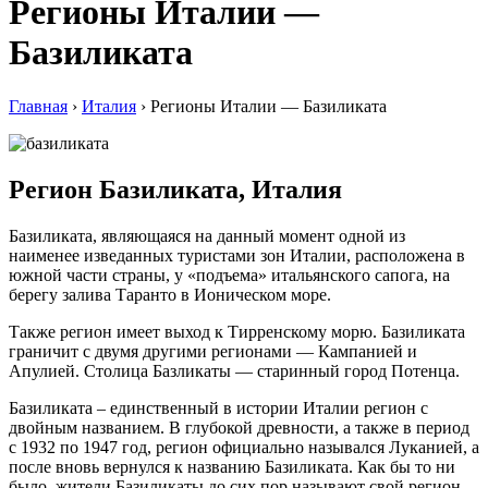
Регионы Италии —
Базиликата
Главная
›
Италия
›
Регионы Италии — Базиликата
Регион Базиликата, Италия
Базиликата, являющаяся на данный момент одной из
наименее изведанных туристами зон Италии, расположена в
южной части страны, у «подъема» итальянского сапога, на
берегу залива Таранто в Ионическом море.
Также регион имеет выход к Тирренскому морю. Базиликата
граничит с двумя другими регионами — Кампанией и
Апулией. Столица Базликаты — старинный город Потенца.
Базиликата – единственный в истории Италии регион с
двойным названием. В глубокой древности, а также в период
с 1932 по 1947 год, регион официально назывался Луканией, а
после вновь вернулся к названию Базиликата. Как бы то ни
было, жители Базиликаты до сих пор называют свой регион