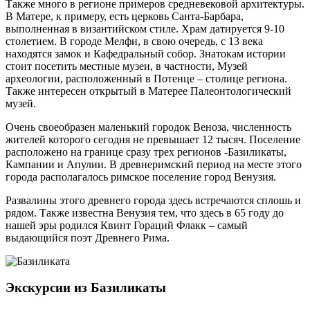
Также много в регионе примеров средневековой архитектуры.
В Матере, к примеру, есть церковь Санта-Барбара,
выполненная в византийском стиле. Храм датируется 9-10
столетием. В городе Мелфи, в свою очередь, с 13 века
находятся замок и Кафедральный собор. Знатокам истории
стоит посетить местные музеи, в частности, Музей
археологии, расположенный в Потенце – столице региона.
Также интересен открытый в Матерее Палеонтологический
музей.
Очень своеобразен маленький городок Веноза, численность
жителей которого сегодня не превышает 12 тысяч. Поселение
расположено на границе сразу трех регионов -Базиликаты,
Кампании и Апулии. В древнеримский период на месте этого
города располагалось римское поселение город Венузия.
Развалины этого древнего города здесь встречаются сплошь и
рядом. Также известна Венузия тем, что здесь в 65 году до
нашей эры родился Квинт Гораций Флакк – самый
выдающийся поэт Древнего Рима.
Экскурсии из Базиликаты