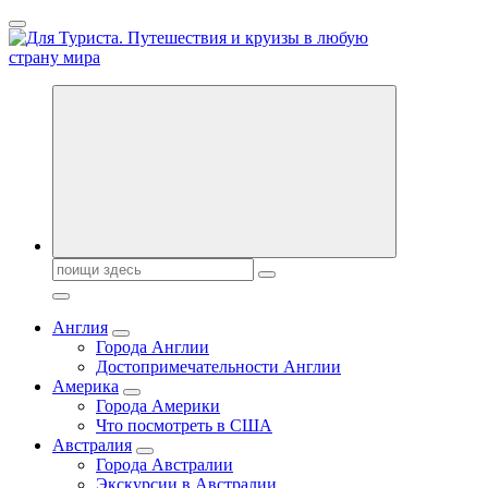
Перейти
к
содержанию
Новости туризма, куда поехать на отдых, где провести отпуск.
Горящие туры, путёвки в дома отдыха, туристическое
снаряжение, путеводители по странам мира
Поиск:
Англия
Города Англии
Достопримечательности Англии
Америка
Города Америки
Что посмотреть в США
Австралия
Города Австралии
Экскурсии в Австралии