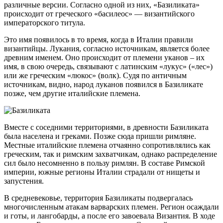
различные версии. Согласно одной из них, «Базиликата»
происходит от греческого «басилеос» — византийского
императорского титула.
Это имя появилось в то время, когда в Италии правили
византийцы. Лукания, согласно источникам, является более
древним именем. Оно происходит от племени уканов – их
имя, в свою очередь, связывают с латинским «лукус» («лес»)
или же греческим «люкос» (волк). Судя по античным
источникам, видно, народ луканов появился в Базиликате
позже, чем другие италийские племена.
Вместе с соседними территориями, в древности Базиликата
была населена и греками. Позже сюда пришли римляне.
Местные италийские племена отчаянно сопротивлялись как
греческим, так и римским захватчикам, однако распределение
сил было несомненно в пользу римлян. В составе Римской
империи, южные регионы Италии страдали от нищеты и
запустения.
В средневековье, территория Базиликаты подвергалась
многочисленным атакам варварских племен. Регион осаждали
и готы, и лангобарды, а после его завоевала Византия. В ходе