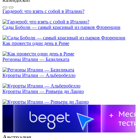
Калейдоскоп
Гардероб: что взять с собой в Италию?
Сады Боболи — самый красивый из парков Флоренции
Как провести один день в Риме
Регионы Италии — Базиликата
Курорты Италии — Альберобелло
Курорты Италии — Ривьера ди Лацио
Австралия