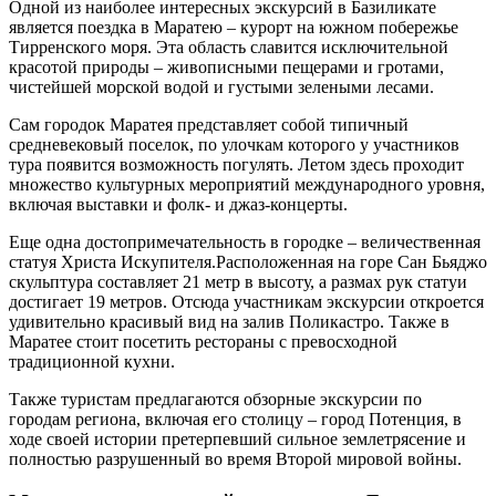
Одной из наиболее интересных экскурсий в Базиликате
является поездка в Маратею – курорт на южном побережье
Тирренского моря. Эта область славится исключительной
красотой природы – живописными пещерами и гротами,
чистейшей морской водой и густыми зелеными лесами.
Сам городок Маратея представляет собой типичный
средневековый поселок, по улочкам которого у участников
тура появится возможность погулять. Летом здесь проходит
множество культурных мероприятий международного уровня,
включая выставки и фолк- и джаз-концерты.
Еще одна достопримечательность в городке – величественная
статуя Христа Искупителя.Расположенная на горе Сан Бьяджо
скульптура составляет 21 метр в высоту, а размах рук статуи
достигает 19 метров. Отсюда участникам экскурсии откроется
удивительно красивый вид на залив Поликастро. Также в
Маратее стоит посетить рестораны с превосходной
традиционной кухни.
Также туристам предлагаются обзорные экскурсии по
городам региона, включая его столицу – город Потенция, в
ходе своей истории претерпевший сильное землетрясение и
полностью разрушенный во время Второй мировой войны.