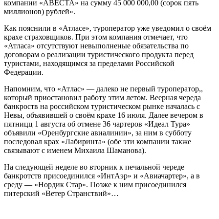
компании «АВЕСТА» на сумму 45 000 000,00 (сорок пять
миллионов) рублей».
Как пояснили в «Атласе», туроператор уже уведомил о своём
крахе страховщиков. При этом компания отмечает, что
«Атласа» отсутствуют невыполненые обязательства по
договорам о реализации туристического продукта перед
туристами, находящимся за пределами Российской
Федерации.
Напомним, что «Атлас» — далеко не первый туроператор,,
который приостановил работу этим летом. Веерная череда
банкроств на российском туристическом рынке началась с
Невы, объявившей о своём крахе 16 июля. Далее вечером в
пятницц 1 августа об отмене 36 чартеров «Идеал Тура»
объявили «Оренбургские авиалинии», за ним в субботу
последовал крах «Лабиринта» (обе эти компании также
связывают с именем Михаила Шаманова).
На следующей неделе во вторник к печальной череде
банкротств присоединился «ИнтАэр» и «Авиачартер», а в
среду — «Нордик Стар». Позже к ним присоединился
питерский «Ветер Странствий»…