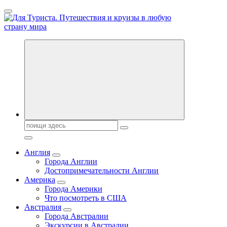
Перейти
к
содержанию
Новости туризма, куда поехать на отдых, где провести отпуск.
Горящие туры, путёвки в дома отдыха, туристическое
снаряжение, путеводители по странам мира
Поиск:
Англия
Города Англии
Достопримечательности Англии
Америка
Города Америки
Что посмотреть в США
Австралия
Города Австралии
Экскурсии в Австралии