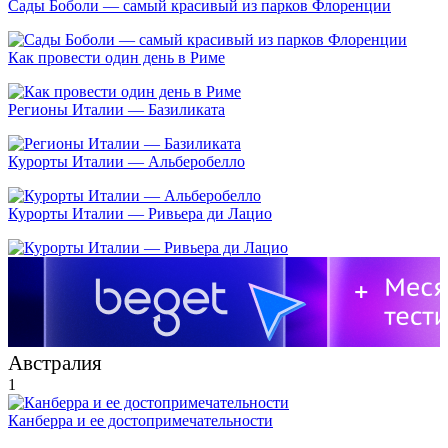
Сады Боболи — самый красивый из парков Флоренции
Как провести один день в Риме
Регионы Италии — Базиликата
Курорты Италии — Альберобелло
Курорты Италии — Ривьера ди Лацио
Австралия
1
Канберра и ее достопримечательности