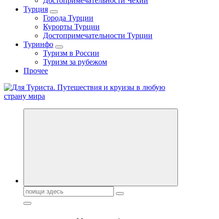
Достопримечательности Чехии
Турция
Города Турции
Курорты Турции
Достопримечательности Турции
Туринфо
Туризм в России
Туризм за рубежом
Прочее
Новости туризма, куда поехать на отдых, где провести отпуск.
Горящие туры, путёвки в дома отдыха, туристическое
снаряжение, путеводители по странам мира
Поиск: