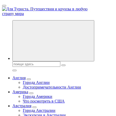
Перейти
к
содержанию
Новости туризма, куда поехать на отдых, где провести отпуск.
Горящие туры, путёвки в дома отдыха, туристическое
снаряжение, путеводители по странам мира
Поиск:
Англия
Города Англии
Достопримечательности Англии
Америка
Города Америки
Что посмотреть в США
Австралия
Города Австралии
Экскурсии в Австралии