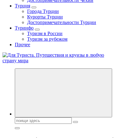
Достопримечательности Чехии
Турция
Города Турции
Курорты Турции
Достопримечательности Турции
Туринфо
Туризм в России
Туризм за рубежом
Прочее
Новости туризма, куда поехать на отдых, где провести отпуск.
Горящие туры, путёвки в дома отдыха, туристическое
снаряжение, путеводители по странам мира
Поиск: