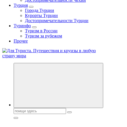
Достопримечательности Чехии
Турция
Города Турции
Курорты Турции
Достопримечательности Турции
Туринфо
Туризм в России
Туризм за рубежом
Прочее
Новости туризма, куда поехать на отдых, где провести отпуск.
Горящие туры, путёвки в дома отдыха, туристическое
снаряжение, путеводители по странам мира
Поиск: