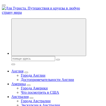
Перейти
к
содержанию
Новости туризма, куда поехать на отдых, где провести отпуск.
Горящие туры, путёвки в дома отдыха, туристическое
снаряжение, путеводители по странам мира
Поиск:
Англия
Города Англии
Достопримечательности Англии
Америка
Города Америки
Что посмотреть в США
Австралия
Города Австралии
Экскурсии в Австралии