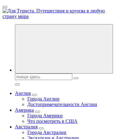
Перейти
к
содержанию
Новости туризма, куда поехать на отдых, где провести отпуск.
Горящие туры, путёвки в дома отдыха, туристическое
снаряжение, путеводители по странам мира
Поиск:
Англия
Города Англии
Достопримечательности Англии
Америка
Города Америки
Что посмотреть в США
Австралия
Города Австралии
Экскурсии в Австралии