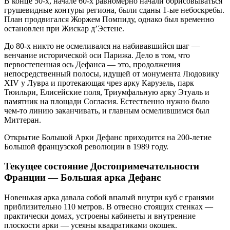
В конце 50-х, начале 60-х равномерно начали обрисовываться
грушевидные контуры региона, были сданы 1-ые небоскребы.
План продвигался Жоржем Помпиду, однако был временно
остановлен при Жискар д’Эстене.
До 80-х никто не осмеливался на набивавшийся шаг —
венчание исторической оси Парижа. Дело в том, что
первостепенная ось Дефанса — это, продолжения
непосредственный полосы, идущей от монумента Людовику
XIV у Лувра и протекающая чрез арку Карузель, парк
Тюильри, Елисейские поля, Триумфальную арку Этуаль и
памятник на площади Согласия. Естественно нужно было
чем-то линию заканчивать, и главным осмелившимся был
Миттеран.
Открытие Большой Арки Дефанс приходится на 200-летие
Большой французской революции в 1989 году.
Текущее состояние Достопримечательности
Франции — Большая арка Дефанс
Новенькая арка давала собой впалый внутри куб с гранями
приблизительно 110 метров. В отвесно стоящих стенках —
практически домах, устроены кабинеты и внутренние
плоскости арки — усеяны квадратиками окошек.