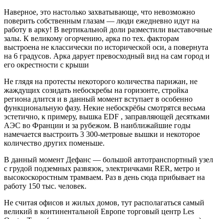
Наверное, это настолько захватывающе, что невозможно
поверить собственным глазам — люди ежедневно идут на
работу в арку! В вертикальной доли разместили выставочные
залы. К великому огорчению, арка по тех. факторам
выстроена не классически по исторической оси, а повернута
на 6 градусов. Арка дарует превосходный вид на сам город и
его окрестности с крыши
Не глядя на протесты некоторого количества парижан, не
жаждущих созидать небоскребы на горизонте, стройка
региона длится и в данный момент вступает в особенно
функциональную фазу. Некие небоскрёбы смотрятся весьма
эстетично, к примеру, вышка EDF , заправляющей десятками
АЭС во Франции и за рубежом. В наиближайшие годы
намечается выстроить 3 300-метровые вышки и некоторое
количество других поменьше.
В данный момент Дефанс — большой автотранспортный узел
с грудой подземных развязок, электричками RER, метро и
высокоскоростным трамваем. Раз в день сюда прибывает на
работу 150 тыс. человек.
Не считая офисов и жилых домов, тут располагаться самый
великий в континентальной Европе торговый центр Les