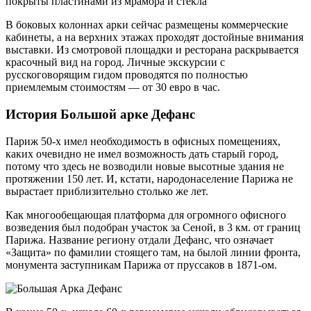
покрыты пластинами из мрамора и стекла
В боковых колоннах арки сейчас размещены коммерческие
кабинеты, а на верхних этажах проходят достойные внимания
выставки. Из смотровой площадки и ресторана раскрывается
красочный вид на город. Личные экскурсии с
русскоговорящим гидом проводятся по полностью
приемлемым стоимостям — от 30 евро в час.
История Большой арке Дефанс
Париж 50-х имел необходимость в офисных помещениях,
каких очевидно не имел возможность дать старый город,
потому что здесь не возводили новые высотные здания не
протяжении 150 лет. И, кстати, народонаселение Парижа не
вырастает приблизительно столько же лет.
Как многообещающая платформа для огромного офисного
возведения был подобран участок за Сеной, в 3 км. от границ
Парижа. Название региону отдали Дефанс, что означает
«Защита» по фамилии стоящего там, на былой линии фронта,
монумента заступникам Парижа от пруссаков в 1871-ом.