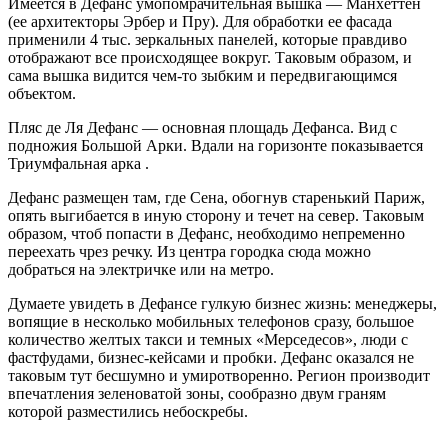
Имеется в Дефанс умопомрачительная вышка — Манхеттен
(ее архитекторы Эрбер и Пру). Для обработки ее фасада
применили 4 тыс. зеркальных панелей, которые правдиво
отображают все происходящее вокруг. Таковым образом, и
сама вышка видится чем-то зыбким и передвигающимся
объектом.
Пляс де Ля Дефанс — основная площадь Дефанса. Вид с
подножия Большой Арки. Вдали на горизонте показывается
Триумфальная арка .
Дефанс размещен там, где Сена, обогнув старенький Париж,
опять выгибается в иную сторону и течет на север. Таковым
образом, чтоб попасти в Дефанс, необходимо непременно
переехать чрез речку. Из центра городка сюда можно
добраться на электричке или на метро.
Думаете увидеть в Дефансе гулкую бизнес жизнь: менеджеры,
вопящие в несколько мобильных телефонов сразу, большое
количество желтых такси и темных «Мерседесов», люди с
фастфудами, бизнес-кейсами и пробки. Дефанс оказался не
таковым тут бесшумно и умиротворенно. Регион производит
впечатления зеленоватой зоны, сообразно двум граням
которой разместились небоскребы.