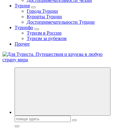
Достопримечательности Чехии
Турция
Города Турции
Курорты Турции
Достопримечательности Турции
Туринфо
Туризм в России
Туризм за рубежом
Прочее
Новости туризма, куда поехать на отдых, где провести отпуск.
Горящие туры, путёвки в дома отдыха, туристическое
снаряжение, путеводители по странам мира
Поиск: