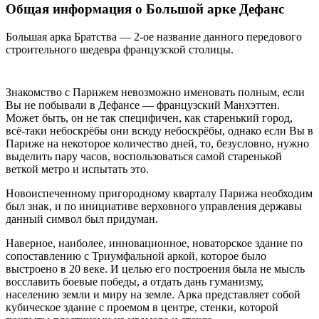
Общая информация о Большой арке Дефанс
Большая арка Братства — 2-ое название данного передового
строительного шедевра французской столицы.
Знакомство с Парижем невозможно именовать полным, если
Вы не побывали в Дефансе — французский Манхэттен.
Может быть, он не так специфичен, как старенький город,
всё-таки небоскрёбы они всюду небоскрёбы, однако если Вы в
Париже на некоторое количество дней, то, безусловно, нужно
выделить пару часов, воспользоваться самой старенькой
веткой метро и испытать это.
Новоиспеченному пригородному кварталу Парижа необходим
был знак, и по инициативе верховного управления державы
данный символ был придуман.
Наверное, наиболее, инновационное, новаторское здание по
сопоставлению с Триумфальной аркой, которое было
выстроено в 20 веке. И целью его построения была не мысль
восславить боевые победы, а отдать дань гуманизму,
населению земли и миру на земле. Арка представляет собой
кубическое здание с проемом в центре, стенки, которой