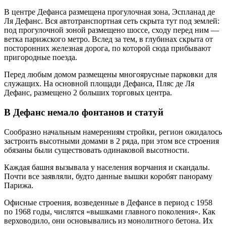
В центре Дефанса размещена прогулочная зона, Эспланад де
Ля Дефанс. Вся автотранспортная сеть скрыта тут под землей:
под прогулочной зоной размещено шоссе, сходу перед ним —
ветка парижского метро. Вслед за тем, в глубинах скрыта от
посторонних железная дорога, по которой сюда прибывают
пригородные поезда.
Перед любым домом размещены многоярусные парковки для
служащих. На основной площади Дефанса, Пляс де Ля
Дефанс, размещено 2 больших торговых центра.
В Дефанс немало фонтанов и статуй
Сообразно начальным намерениям стройки, регион ожидалось
застроить высотными домами в 2 ряда, при этом все строения
обязаны были существовать одинаковой высотности.
Каждая башня вызывала у населения ворчания и скандалы.
Почти все заявляли, будто данные вышки коробят панораму
Парижа.
Офисные строения, возведенные в Дефансе в период с 1958
по 1968 годы, числятся «вышками главного поколения». Как
верховодило, они основывались из монолитного бетона. Их