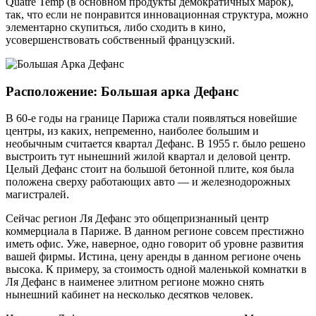
Quatre Temp (в основном продукты демократичных марок),
так, что если не понравится инновационная структура, можно
элементарно скупиться, либо сходить в кино,
усовершенствовать собственный французский.
Расположение: Большая арка Дефанс
В 60-е годы на границе Парижа стали появляться новейшие
центры, из каких, непременно, наиболее большим и
необычным считается квартал Дефанс. В 1955 г. было решено
выстроить тут нынешний жилой квартал и деловой центр.
Целый Дефанс стоит на большой бетонной плите, коя была
положена сверху работающих авто — и железнодорожных
магистралей.
Сейчас регион Ля Дефанс это общепризнанный центр
коммерциала в Париже. В данном регионе совсем престижно
иметь офис. Уже, наверное, одно говорит об уровне развития
вашей фирмы. Истина, цену аренды в данном регионе очень
высока. К примеру, за стоимость одной маленькой комнатки в
Ля Дефанс в наименее элитном регионе можно снять
нынешний кабинет на несколько десятков человек.