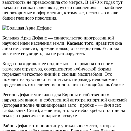
высотность не превосходила сто метров. В 1970-х годах тут
начали возникать «вышки другого поколения» — наиболее
неповторимые в оформлении, к тому же, несколько выше
башен главного поколения.
Большая Арка Дефанс — свидетельство прогрессивной
научной идеи населения земли. Касаемо того, нравится она
либо нет, зависит, прежде только, от созерцателя. Если вы
мечтаете ее увидеть, вы не разочаруетесь.
Когда подходишь к ее подножью — огромная по своим
размерам структура, совершенство кубической формы
поражает четкостью линий и своими масштабами. Это
походит на чувство от египетских пирамид: невозможно
представить их величественность пока не подойдешь ближе.
Регион Дефанс уникален для Европы и собственным
наружным видом, и собственной автотранспортной системой
(которая вполне ликвидировала авто «пробки» — бич всех
глобальных Сити), а еще тем, что все небоскребы стоят не на
земле, а практически парят в воздухе.
Район Дефанс это по истину уникальное место, которая
совмещает в себе несовместимое. Большая Арка Дефанс