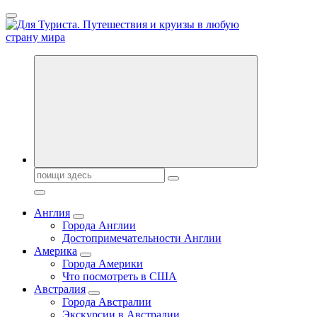
Перейти
к
содержанию
Новости туризма, куда поехать на отдых, где провести отпуск.
Поиск:
Англия
Города Англии
Достопримечательности Англии
Америка
Города Америки
Что посмотреть в США
Австралия
Города Австралии
Экскурсии в Австралии