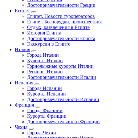
Достопримечательности Греции
Египет
Египет. Новости туроператоров
Египет. Беспорядки, происшествия
Отдых, развлечения в Египте
История Египта
Достопримечательности Египта
Экскурсии в Египте
Италия
Города Италии
Курорты Италии
Горнолыжные курорты Италии
Регионы Италии
Достопримечательности Италии
Испания
Города Испании
Курорты Испании
Достопримечательности Испании
Франция
Города Франции
Курорты Франции
Достопримечательности Франции
Чехия
Города Чехии