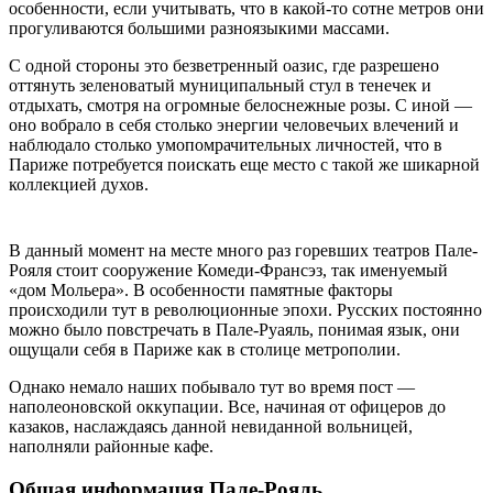
особенности, если учитывать, что в какой-то сотне метров они
прогуливаются большими разноязыкими массами.
С одной стороны это безветренный оазис, где разрешено
оттянуть зеленоватый муниципальный стул в тенечек и
отдыхать, смотря на огромные белоснежные розы. С иной —
оно вобрало в себя столько энергии человечьих влечений и
наблюдало столько умопомрачительных личностей, что в
Париже потребуется поискать еще место с такой же шикарной
коллекцией духов.
В данный момент на месте много раз горевших театров Пале-
Рояля стоит сооружение Комеди-Франсэз, так именуемый
«дом Мольера». В особенности памятные факторы
происходили тут в революционные эпохи. Русских постоянно
можно было повстречать в Пале-Руаяль, понимая язык, они
ощущали себя в Париже как в столице метрополии.
Однако немало наших побывало тут во время пост —
наполеоновской оккупации. Все, начиная от офицеров до
казаков, наслаждаясь данной невиданной вольницей,
наполняли районные кафе.
Общая информация Пале-Рояль