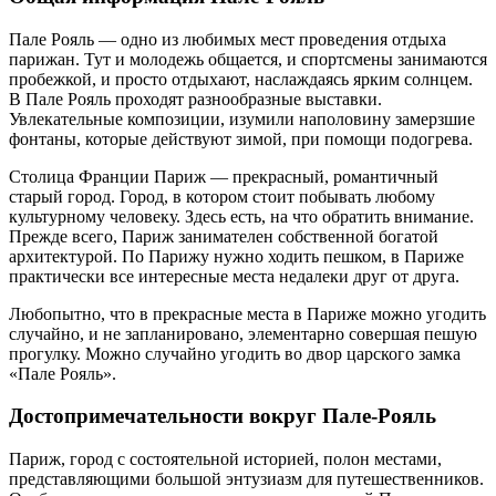
Пале Рояль — одно из любимых мест проведения отдыха
парижан. Тут и молодежь общается, и спортсмены занимаются
пробежкой, и просто отдыхают, наслаждаясь ярким солнцем.
В Пале Рояль проходят разнообразные выставки.
Увлекательные композиции, изумили наполовину замерзшие
фонтаны, которые действуют зимой, при помощи подогрева.
Столица Франции Париж — прекрасный, романтичный
старый город. Город, в котором стоит побывать любому
культурному человеку. Здесь есть, на что обратить внимание.
Прежде всего, Париж занимателен собственной богатой
архитектурой. По Парижу нужно ходить пешком, в Париже
практически все интересные места недалеки друг от друга.
Любопытно, что в прекрасные места в Париже можно угодить
случайно, и не запланировано, элементарно совершая пешую
прогулку. Можно случайно угодить во двор царского замка
«Пале Рояль».
Достопримечательности вокруг Пале-Рояль
Париж, город с состоятельной историей, полон местами,
представляющими большой энтузиазм для путешественников.