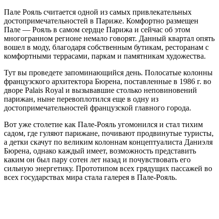
Пале Рояль считается одной из самых привлекательных
достопримечательностей в Париже. Комфортно размещен
Пале — Рояль в самом сердце Парижа и сейчас об этом
многогранном регионе немало говорят. Данный квартал опять
вошел в моду, благодаря собственным бутикам, ресторанам с
комфортными террасами, паркам и памятникам художества.
Тут вы проведете запоминающийся день. Полосатые колонны
французского архитектора Бюрена, поставленные в 1986 г. во
дворе Palais Royal и вызывавшие столько неповиновений
парижан, ныне перевоплотился еще в одну из
достопримечательностей французской главного города.
Вот уже столетие как Пале-Рояль угомонился и стал тихим
садом, где гуляют парижане, почивают продвинутые туристы,
а детки скачут по великим колоннам концептуалиста Даниэля
Бюрена, однако каждый имеет, возможность представить
каким он был пару сотен лет назад и почувствовать его
сильную энергетику. Прототипом всех грядущих пассажей во
всех государствах мира стала галерея в Пале-Рояль.