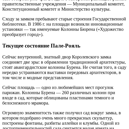
правительственные учреждения — Муниципальный комитет,
Конституционный комитет и Министерство культуры.
Сходу за замком пребывают старые строения Государственной
библиотеки. В 1986 г. на площади возникли инновационные
установки — так именуемые Колонны Бюрена («Художество
преобразует город»).
Текущее состояние Пале-Рояль
Сейчас внутренний, знатный двор Королевского замка
соединяет две эры: в обрамлении традиционной архитектуры,
стоят авангардистские колонны Бурена. Не считая того, в саду
нередко устраиваются выставки передовых архитекторов, в
том числе и модные представления.
Сейчас площадь — одно из любимейших мест прогулок
парижан. Колонны Бурена — 260 различных колонн при
входе в сад, которые облицованы пластинами темного и
белоснежного мрамора.
Огромную знаменитость также получил сад вокруг замка, в
котором подобрано очень много прекрасных скульптур,
построены фонтаны, разбиты аллейки и клумбы. Одной из
достопримечательностей сада считается малая армата на