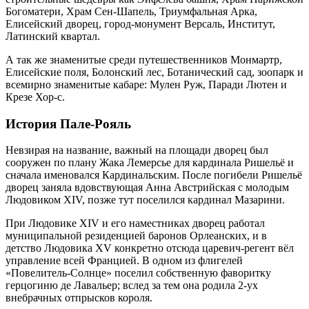
Богоматери, Храм Сен-Шапель, Триумфальная Арка,
Елисейский дворец, город-монумент Версаль, Институт,
Латинский квартал.
А так же знаменитые среди путешественников Монмартр,
Елисейские поля, Болонский лес, Ботанический сад, зоопарк и
всемирно знаменитые кабаре: Мулен Руж, Паради Лютен и
Крезе Хор-с.
История Пале-Рояль
Невзирая на название, важный на площади дворец был
сооружен по плану Жака Лемерсье для кардинала Ришельё и
сначала именовался Кардинальским. После погибели Ришельё
дворец заняла вдовствующая Анна Австрийская с молодым
Людовиком XIV, позже тут поселился кардинал Мазарини.
При Людовике XIV и его наместниках дворец работал
муниципальной резиденцией баронов Орлеанских, и в
детство Людовика XV конкретно отсюда царевич-регент вёл
управление всей Францией. В одном из флигелей
«Повелитель-Солнце» поселил собственную фаворитку
герцогиню де Лавальер; вслед за тем она родила 2-ух
внебрачных отпрысков короля.