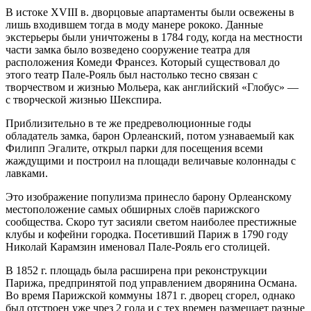
В истоке XVIII в. дворцовые апартаменты были освежены в
лишь входившем тогда в моду манере рококо. Данные
экстерьеры были уничтожены в 1784 году, когда на местности
части замка было возведено сооружение театра для
расположения Комеди Франсез. Который существовал до
этого театр Пале-Рояль был настолько тесно связан с
творчеством и жизнью Мольера, как английский «Глобус» —
с творческой жизнью Шекспира.
Приблизительно в те же предреволюционные годы
обладатель замка, барон Орлеанский, потом узнаваемый как
Филипп Эгалите, открыл парки для посещения всеми
жаждущими и построил на площади величавые колоннады с
лавками.
Это изображение популизма принесло барону Орлеанскому
местоположение самых обширных слоёв парижского
сообщества. Скоро тут засияли светом наиболее престижные
клубы и кофейни городка. Посетивший Париж в 1790 году
Николай Карамзин именовал Пале-Рояль его столицей.
В 1852 г. площадь была расширена при реконструкции
Парижа, предпринятой под управлением дворянина Османа.
Во время Парижской коммуны 1871 г. дворец сгорел, однако
был отстроен уже чрез 2 года и с тех времен размещает разные