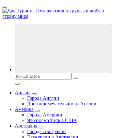
Перейти
к
содержанию
Новости туризма, куда поехать на отдых, где провести отпуск.
Горящие туры, путёвки в дома отдыха, туристическое
снаряжение, путеводители по странам мира
Поиск:
Англия
Города Англии
Достопримечательности Англии
Америка
Города Америки
Что посмотреть в США
Австралия
Города Австралии
Экскурсии в Австралии