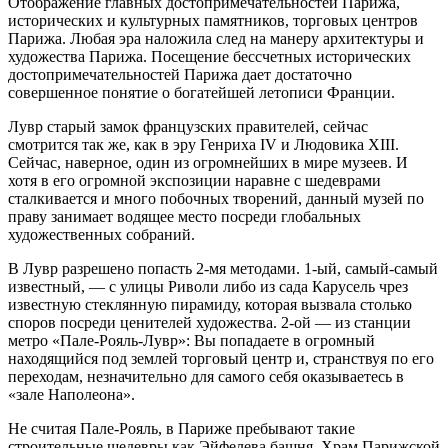
Отображение главных достопримечательностей Парижа,
исторических и культурных памятников, торговых центров
Парижа. Любая эра наложила след на манеру архитектуры и
художества Парижа. Посещение бессчетных исторических
достопримечательностей Парижа дает достаточно
совершенное понятие о богатейшей летописи Франции.
Лувр старый замок французских правителей, сейчас
смотрится так же, как в эру Генриха IV и Людовика XIII.
Сейчас, наверное, один из огромнейших в мире музеев. И
хотя в его огромной экспозиции наравне с шедеврами
сталкивается и много побочных творений, данный музей по
праву занимает водящее место посреди глобальных
художественных собраний.
В Лувр разрешено попасть 2-мя методами. 1-ый, самый-самый
известный, — с улицы Риволи либо из сада Карусель чрез
известную стеклянную пирамиду, которая вызвала столько
споров посреди ценителей художества. 2-ой — из станции
метро «Пале-Рояль-Лувр»: Вы попадаете в огромный
находящийся под землей торговый центр и, странствуя по его
переходам, незначительно для самого себя оказываетесь в
«зале Наполеона».
Не считая Пале-Рояль, в Париже пребывают такие
строительные шедевры как Эйфелева башня, Храм Парижской