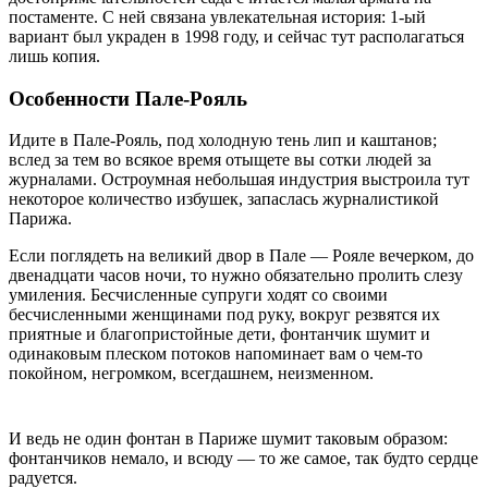
постаменте. С ней связана увлекательная история: 1-ый
вариант был украден в 1998 году, и сейчас тут располагаться
лишь копия.
Особенности Пале-Рояль
Идите в Пале-Рояль, под холодную тень лип и каштанов;
вслед за тем во всякое время отыщете вы сотки людей за
журналами. Остроумная небольшая индустрия выстроила тут
некоторое количество избушек, запаслась журналистикой
Парижа.
Если поглядеть на великий двор в Пале — Рояле вечерком, до
двенадцати часов ночи, то нужно обязательно пролить слезу
умиления. Бесчисленные супруги ходят со своими
бесчисленными женщинами под руку, вокруг резвятся их
приятные и благопристойные дети, фонтанчик шумит и
одинаковым плеском потоков напоминает вам о чем-то
покойном, негромком, всегдашнем, неизменном.
И ведь не один фонтан в Париже шумит таковым образом:
фонтанчиков немало, и всюду — то же самое, так будто сердце
радуется.