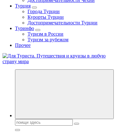
Достопримечательности Чехии
Турция
Города Турции
Курорты Турции
Достопримечательности Турции
Туринфо
Туризм в России
Туризм за рубежом
Прочее
Новости туризма, куда поехать на отдых, где провести отпуск.
Горящие туры, путёвки в дома отдыха, туристическое
снаряжение, путеводители по странам мира
Поиск: