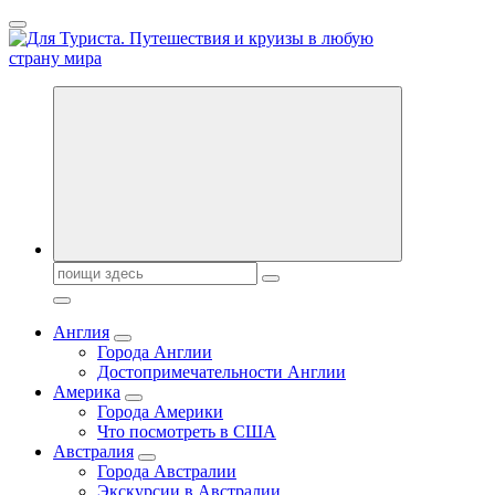
Перейти
к
содержанию
Новости туризма, куда поехать на отдых, где провести отпуск.
Горящие туры, путёвки в дома отдыха, туристическое
снаряжение, путеводители по странам мира
Поиск:
Англия
Города Англии
Достопримечательности Англии
Америка
Города Америки
Что посмотреть в США
Австралия
Города Австралии
Экскурсии в Австралии