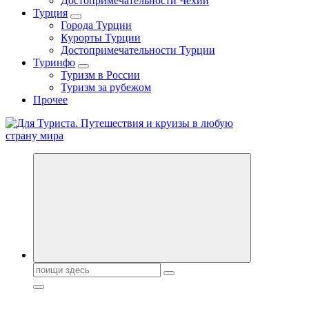
Достопримечательности Чехии
Турция
Города Турции
Курорты Турции
Достопримечательности Турции
Туринфо
Туризм в России
Туризм за рубежом
Прочее
Новости туризма, куда поехать на отдых, где провести отпуск.
Горящие туры, путёвки в дома отдыха, туристическое
снаряжение, путеводители по странам мира
Поиск: