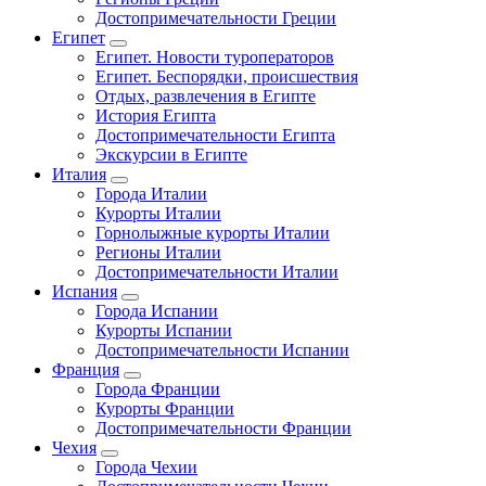
Достопримечательности Греции
Египет
Египет. Новости туроператоров
Египет. Беспорядки, происшествия
Отдых, развлечения в Египте
История Египта
Достопримечательности Египта
Экскурсии в Египте
Италия
Города Италии
Курорты Италии
Горнолыжные курорты Италии
Регионы Италии
Достопримечательности Италии
Испания
Города Испании
Курорты Испании
Достопримечательности Испании
Франция
Города Франции
Курорты Франции
Достопримечательности Франции
Чехия
Города Чехии