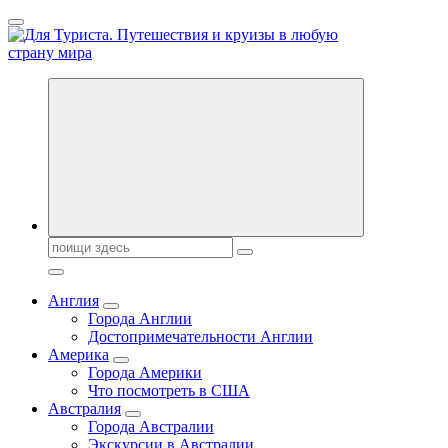
Перейти
к
содержанию
Новости туризма, куда поехать на отдых, где провести отпуск.
Поиск:
Англия
Города Англии
Достопримечательности Англии
Америка
Города Америки
Что посмотреть в США
Австралия
Города Австралии
Экскурсии в Австралии