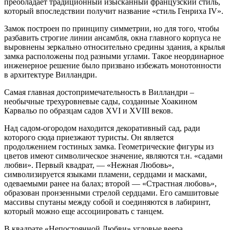
преобладает традиционный изысканный французский стиль,
который впоследствии получит название «стиль Генриха IV».
Замок построен по принципу симметрии, но для того, чтобы
разбавить строгие линии ансамбля, окна главного корпуса не
выровнены зеркально относительно средины здания, а крылья
замка расположены под разными углами. Такое неординарное
инженерное решение было призвано избежать монотонности
в архитектуре Вилландри.
Самая главная достопримечательность в Вилландри –
необычные трехуровневые сады, созданные Хоакином
Карвальо по образцам садов XVI и XVIII веков.
Над садом-огородом находится декоративный сад, ради
которого сюда приезжают туристы. Он является
продолжением гостиных замка. Геометрические фигуры из
цветов имеют символическое значение, являются т.н. «садами
любви». Первый квадрат, — «Нежная Любовь»,
символизируется языками пламени, сердцами и масками,
одеваемыми ранее на балах; второй — «Страстная любовь»,
образован пронзенными стрелой сердцами. Его самшитовые
массивы спутаны между собой и соединяются в лабиринт,
который можно еще ассоциировать с танцем.
В квадрате «Непостоянной Любви» угловые веера