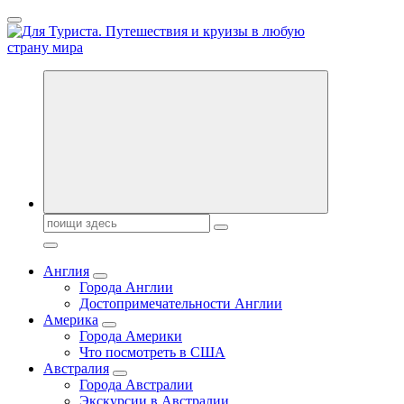
Перейти
к
содержанию
Новости туризма, куда поехать на отдых, где провести отпуск.
Горящие туры, путёвки в дома отдыха, туристическое
снаряжение, путеводители по странам мира
Поиск:
Англия
Города Англии
Достопримечательности Англии
Америка
Города Америки
Что посмотреть в США
Австралия
Города Австралии
Экскурсии в Австралии