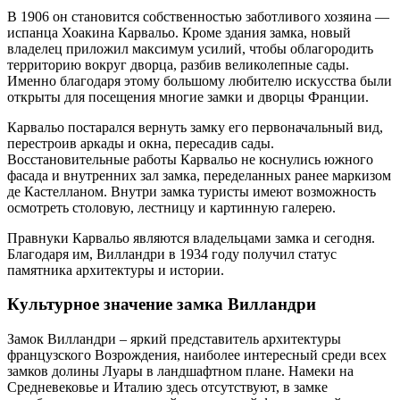
В 1906 он становится собственностью заботливого хозяина —
испанца Хоакина Карвальо. Кроме здания замка, новый
владелец приложил максимум усилий, чтобы облагородить
территорию вокруг дворца, разбив великолепные сады.
Именно благодаря этому большому любителю искусства были
открыты для посещения многие замки и дворцы Франции.
Карвальо постарался вернуть замку его первоначальный вид,
перестроив аркады и окна, пересадив сады.
Восстановительные работы Карвальо не коснулись южного
фасада и внутренних зал замка, переделанных ранее маркизом
де Кастелланом. Внутри замка туристы имеют возможность
осмотреть столовую, лестницу и картинную галерею.
Правнуки Карвальо являются владельцами замка и сегодня.
Благодаря им, Вилландри в 1934 году получил статус
памятника архитектуры и истории.
Культурное значение замка Вилландри
Замок Вилландри – яркий представитель архитектуры
французского Возрождения, наиболее интересный среди всех
замков долины Луары в ландшафтном плане. Намеки на
Средневековье и Италию здесь отсутствуют, в замке