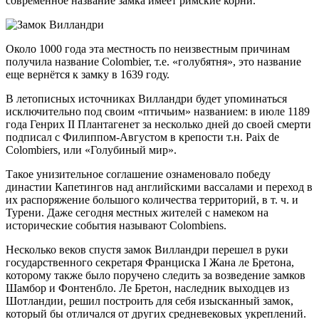
современное название замка имеет римские корни.
Около 1000 года эта местность по неизвестным причинам
получила название Colombier, т.е. «голубятня», это название
еще вернётся к замку в 1639 году.
В летописных источниках Вилландри будет упоминаться
исключительно под своим «птичьим» названием: в июле 1189
года Генрих II Плантагенет за несколько дней до своей смерти
подписал с Филиппом-Августом в крепости т.н. Paix de
Colombiers, или «Голубиный мир».
Такое унизительное соглашение ознаменовало победу
династии Капетингов над английскими вассалами и переход в
их распоряжение большого количества территорий, в т. ч. и
Турени. Даже сегодня местных жителей с намеком на
исторические события называют Colombiens.
Несколько веков спустя замок Вилландри перешел в руки
государственного секретаря Франциска I Жана ле Бретона,
которому также было поручено следить за возведение замков
Шамбор и Фонтенбло. Ле Бретон, наследник выходцев из
Шотландии, решил построить для себя изысканный замок,
который бы отличался от других средневековых укреплений.