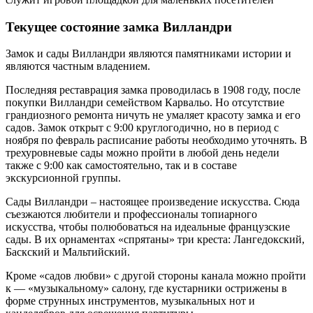
Текущее состояние замка Вилландри
Замок и сады Вилландри являются памятниками истории и
являются частным владением.
Последняя реставрация замка проводилась в 1908 году, после
покупки Вилландри семейством Карвальо. Но отсутствие
грандиозного ремонта ничуть не умаляет красоту замка и его
садов. Замок открыт с 9:00 круглогодично, но в период с
ноября по февраль расписание работы необходимо уточнять. В
трехуровневые сады можно пройти в любой день недели
также с 9:00 как самостоятельно, так и в составе
экскурсионной группы.
Сады Вилландри – настоящее произведение искусства. Сюда
съезжаются любители и профессионалы топиарного
искусства, чтобы полюбоваться на идеальные французские
сады. В их орнаментах «спрятаны» три креста: Лангедокский,
Баскский и Мальтийский.
Кроме «садов любви» с другой стороны канала можно пройти
к — «музыкальному» салону, где кустарники острижены в
форме струнных инструментов, музыкальных нот и