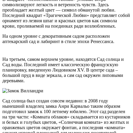
символизируют легкость и ветреность чувств. Здесь
преобладает желтый цвет — символ обманутой любви.
Последний квадрат «Трагической Любви» представляет собой
орнамент из лезвия шпаг и красных цветов как символа
крови, проливаемой на поединках ради возлюбленных.
На одном уровне с декоративным садом расположен
аптекарский сад и лабиринт в стиле эпохи Ренессанса.
На третьем, самом верхнем уровне, находятся Сад солнца и
Сад воды. Последний имеет классическую французскую
планировку, введенную Людовиком XV. В центре сада –
большой пруд в виде зеркала, а сам сад окружен липовыми
деревьями.
Сад солнца был создан совсем недавно: в 2008 году
нынешний владелец замка Анри Карвальо таким образом
подготовил замок к 100 летнему юбилею. Этот сад разделен
на три части: «Комната облаков» складывается из кустарников
и белых и голубых цветов, «Солнечная комната» из желтых и
оранжевых цветов окружает фонтан, а последняя «комната»
служит игровой площадкой для маленьких посетителей