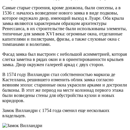
Самые старые строения, кроме донжона, были снесены, а в
1536 г. началось возведение нового замка в виде подковы,
которое окружало двор, имеющий выход к Луаре. Оба крыла
замка являются характерным образцом архитектуры
Ренессанса, в их строительстве были использованы элементы,
типичные для замков XVI века: огромные окна, отделанные
капителями и пилястрами, фризы, а также слуховые окна с
тимпанами и волютами.
Фасад замка был выстроен с небольшой асимметрией, которая
слегка заметна в рядах окон и в ориентированности крыльев
замка. Двор окружен галереей аркад с двух сторон.
В 1574 году Вилландри стал собственностью маркиза де
Кастеллана, решившего изменить облик замка согласно
веяниям эпохи: старинные окна украсили арками и достроили
балконы. В этот же период на месте колоннад первого этажа
были возведены стены для обустройства кухни и новых
коридоров.
Замок Вилландри с 1754 года сменил еще нескольких
владельцев.