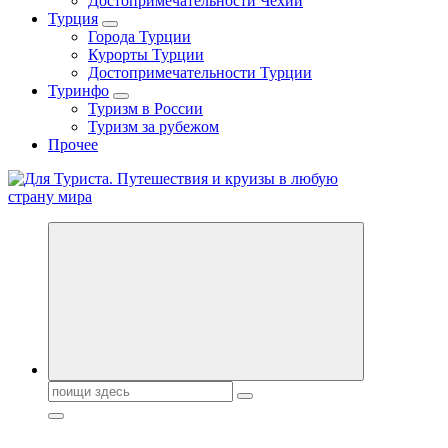
Достопримечательности Чехии
Турция
Города Турции
Курорты Турции
Достопримечательности Турции
Туринфо
Туризм в России
Туризм за рубежом
Прочее
Новости туризма, куда поехать на отдых, где провести отпуск.
Горящие туры, путёвки в дома отдыха, туристическое
снаряжение, путеводители по странам мира
Поиск: