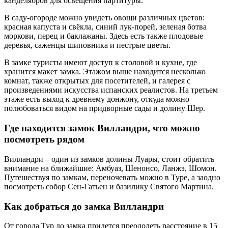
канделябров для освещения партитуры.
В саду-огороде можно увидеть овощи различных цветов:
красная капуста и свёкла, синий лук-порей, зеленая ботва
моркови, перец и баклажаны. Здесь есть также плодовые
деревья, саженцы шиповника и пестрые цветы.
В замке туристы имеют доступ к столовой и кухне, где
хранится макет замка. Этажом выше находится несколько
комнат, также открытых для посетителей, и галерея с
произведениями искусства испанских реалистов. На третьем
этаже есть выход к древнему донжону, откуда можно
полюбоваться видом на придворные сады и долину Шер.
Где находится замок Вилландри, что можно
посмотреть рядом
Вилландри – один из замков долины Луары, стоит обратить
внимание на ближайшие: Амбуаз, Шенонсо, Ланжэ, Шомон.
Путешествуя по замкам, переночевать можно в Туре, а заодно
посмотреть собор Сен-Гатьен и базилику Святого Мартина.
Как добраться до замка Вилландри
От города Тур до замка придется преодолеть расстояние в 15