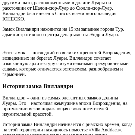
другими шато, расположенными в долине Луары на
расстоянии от Шалон-сюр-Луар до Сюлли-сюр-Луар,
Вилландри был внесен в Список всемирного наследия
ЮНЕСКО.
Замок Вилландри находится на 15 км западнее города Тур,
административного центра департамента Эндр и Луара.
Этот замок — последний из великих крепостей Возрождения,
возведенных на берегах Луары. Вилландри сочетает
изысканную архитектуру с изумительными трехуровневыми
садами, которые отличаются эстетизмом, разнообразием и
гармонией.
История замка Вилландри
Вилландри – один из самых элегантных замков долины
Луары. Это – настоящая жемчужина эпохи Возрождения, на
протяжении веков поражающая своих посетителей
изумительной красотой.
История замка Вилландри начинается с римских времен, когда
на этой территории находилось поместье «Villa Andriaca»,