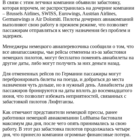
В связи с этим летчики компании объявили забастовку,
которая впрочем, не распространилась на дочерние компании
– Brussels Airlines, SWISS, Eurowings, Austrian Airlines,
Germanwings и Air Dolomiti. Пилоты дочерних авиакомпаний
выполняют свою работу в прежнем режиме, что позволяет
пассажирам отправляться к месту назначения без проблем и
задержек.
Менеджеры немецкого авиаперевозчика сообщили о том, что
все авиапассажиры, чьи рейсы отменены из-за забастовки
немецких пилотов, могут бесплатно поменять авиабилеты на
другие даты, либо могут получить за них деньги назад.
Для отмененных рейсов по Германии пассажиры могут
перебронировать билеты на поезда, и добраться до места
назначения чуть дольше, но в нужный день. Авиабилеты для
пассажиров бронируются на даты вплоть до восемнадцатого
июня, что позволит избежать неприятностей, связанных с
забастовкой пилотов Люфтганзы.
Как отмечают представители немецкой прессы, ранее
работники немецкой авиакомпании Lufthansa бастовали
максимум два дня, после чего опять принимались за свою
работу. В этот раз забастовка пилотов продолжалась четыре
дня, что принесло компании огромные финансовые потери.