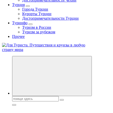
Достопримечательности Чехии
Турция
Города Турции
Курорты Турции
Достопримечательности Турции
Туринфо
Туризм в России
Туризм за рубежом
Прочее
Новости туризма, куда поехать на отдых, где провести отпуск.
Горящие туры, путёвки в дома отдыха, туристическое
снаряжение, путеводители по странам мира
Поиск: