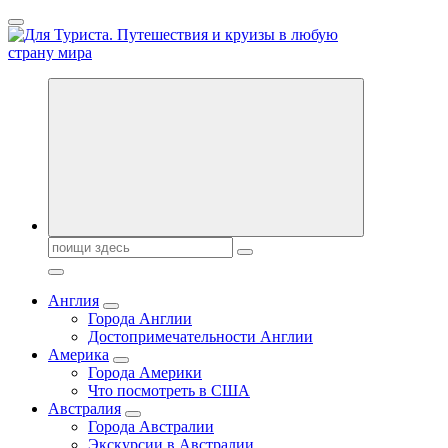
Перейти
к
содержанию
Новости туризма, куда поехать на отдых, где провести отпуск.
Горящие туры, путёвки в дома отдыха, туристическое
снаряжение, путеводители по странам мира
Поиск:
Англия
Города Англии
Достопримечательности Англии
Америка
Города Америки
Что посмотреть в США
Австралия
Города Австралии
Экскурсии в Австралии