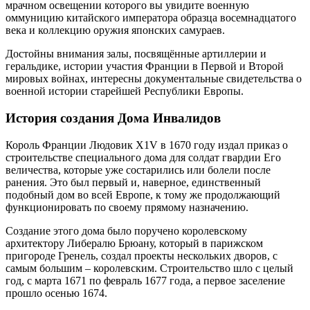
мрачном освещении которого вы увидите военную
оммуницию китайского императора образца восемнадцатого
века и коллекцию оружия японских самураев.
Достойны внимания залы, посвящённые артиллерии и
геральдике, истории участия Франции в Первой и Второй
мировых войнах, интересны документальные свидетельства о
военной истории старейшей Республики Европы.
История создания Дома Инвалидов
Король Франции Людовик X1V в 1670 году издал приказ о
строительстве специального дома для солдат гвардии Его
величества, которые уже состарились или болели после
ранения. Это был первый и, наверное, единственный
подобный дом во всей Европе, к тому же продолжающий
функционировать по своему прямому назначению.
Создание этого дома было поручено королевскому
архитектору Либералю Брюану, который в парижском
пригороде Гренель, создал проекты нескольких дворов, с
самым большим – королевским. Строительство шло с целый
год, с марта 1671 по февраль 1677 года, а первое заселение
прошло осенью 1674.