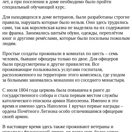
лет, а при поселении в доме необходимо было пройти
специальный обучающий курс.
Для находящихся в доме ветеранов, были разработаны строгие
правила, нарушать которые было нельзя. Они здесь трудились
сами, так как королевская казна не выделяла на их содержание
ни франка. Занимались шитьём обуви, одежды, переплётом
книг и другими ремёслами, которые были посильны пожилым
людям.
Простые солдаты проживали в комнатах по шесть – семь
человек, бывшие офицеры только по двое. Для офицеров
были предусмотрены и другие привилегия. Все
проживающие пользовались услугами госпиталя,
расположенного на территории этого комплекса, где уходом
за больными занимались монахини из соседнего монастыря.
С июля 1804 года церковь была повышена в ранге до
государственного собора и стала первым местом службы
католического епископа армии Наполеона. Именно в это
время и именно здесь Наполеон 1 вручал первые награды –
ордена Почётного Легиона особо отличившимся офицерам
своей армии.
В настоящее время здесь также проживают ветераны и
инвалиды французской армии, их всего чуть более сотни