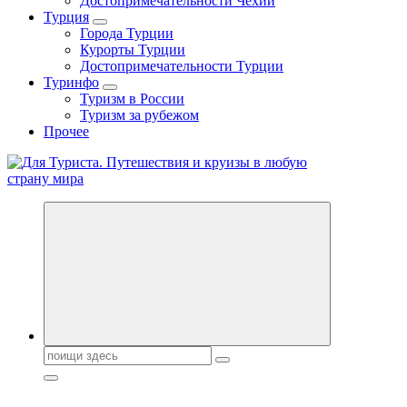
Достопримечательности Чехии
Турция
Города Турции
Курорты Турции
Достопримечательности Турции
Туринфо
Туризм в России
Туризм за рубежом
Прочее
Новости туризма, куда поехать на отдых, где провести отпуск.
Горящие туры, путёвки в дома отдыха, туристическое
снаряжение, путеводители по странам мира
Поиск: