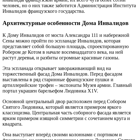
человек, но о них также заботится Администрация Института
Инвалидов французского государства.
Архитектурные особенности Дома Инвалидов
К Дому Инвалидов от моста Александра 111 и набережной
Сены можно пройти по эспланаде Инвалидов, которая
представляет собой большую площадь, спроектированную
Робером де Котом в начале восемнадцатого века, на ней
растут деревья, и разбиты огромные красивые газоны.
Эта эспланада открывает завораживающий вид на
торжественный фасад Дома Инвалидов. Перед фасадом
выставлены в ряд старинные французские пушки и
артиллерийские трофеи – экспонаты Музея армии. Главный
портал украшен барельефом Людовика Х1V.
Основной центральный двор расположен перед Собором
Святого Людовика, который является примером яркого
классицизма. Центральная часть соборного фасада является
ярким примером изящной симметрии с сочетанием круга и
квадрата.
Она выступает вперёд своими колоннами с портиком и