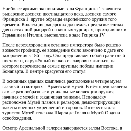
Наиболее яркими экспонатами зала Франциска 1 являются
рыцарские доспехи шестнадцатого века, доспехи самого
Франциска 1, другие образцы европейского оружия того
времени. Коллекция рыцарских доспехов, предназначенных
для состязаний рыцарей на конных турнирах, проходивших в
Германии и Италии, выставлена в зале Генриха 1V.
После перезахоронения останков императора было решено
возвести гробницу, её возведение было закончено к дате его
захоронения в 1861 году. Она представляет собой гранитный
постамент, окружённый венков из лавровых листьев, на
котором перечислены самые крупные победы империи
Бонапарта. В центре красуется его статуя.
В основных зданиях комплекса расположены четыре музея,
главный из которых – Армейский музей. В нём представлены
самые разнообразные и уникальные коллекции оружия,
начиная с мечей и заканчивая танками. Неподалёку
расположен Музей планов и рельефов, демонстрирующий
макеты военных укреплений и городов. Интересны для
туристов Музей генерала Шарля де Голля и Музей Ордена
освобождения.
Осмотр Арсенальной галереи завершается залом Востока, в