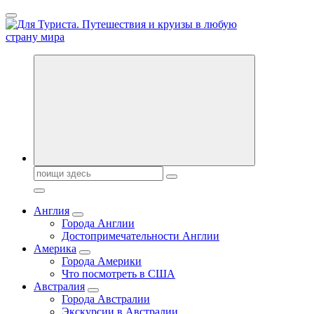
Перейти
к
содержанию
Новости туризма, куда поехать на отдых, где провести отпуск.
Горящие туры, путёвки в дома отдыха, туристическое
снаряжение, путеводители по странам мира
Поиск:
Англия
Города Англии
Достопримечательности Англии
Америка
Города Америки
Что посмотреть в США
Австралия
Города Австралии
Экскурсии в Австралии