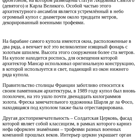
фронтоном, на котором размещены статуи Людовика Святого
(девятого) и Карла Великого. Особой частью этого
архитектурного ансамбля является устремлённый в небо
огромный купол с диаметром около тридцати метров,
декорированный военными трофеями.
На барабане самого купола имеются окна, расположенные в
два ряда, а венчает всё это великолепие изящный фонарь с
золотым шпилем. Высота этого сооружения более ста метров.
На куполе находится роспись, для освещения которой
архитектор Мансар использовал оригинальную конструкцию,
в которой используется и свет, падающий из окон нижнего
ряда купола.
Правительство столицы Франции заботливо относится к
своим памятникам архитектуры, в 1989 году купол был вновь
позолочен, на это ушло почти двенадцать килограммов
золота. Фреска замечательного художника Шарля де ла Фосо,
находящаяся под куполом также была отреставрирована.
Другая достопримечательность – Солдатская Церковь, фасад
которой являет собой классицизм, в рамках которого карниз
нефа оформлен знамёнами – трофеями разных военных
компаний прошлых веков. Интерьер церкви украшает орган