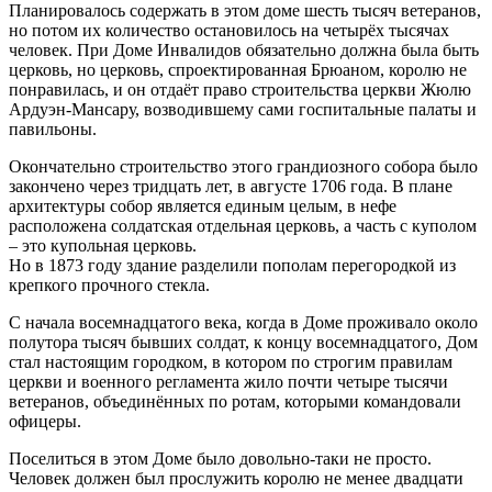
Планировалось содержать в этом доме шесть тысяч ветеранов,
но потом их количество остановилось на четырёх тысячах
человек. При Доме Инвалидов обязательно должна была быть
церковь, но церковь, спроектированная Брюаном, королю не
понравилась, и он отдаёт право строительства церкви Жюлю
Ардуэн-Мансару, возводившему сами госпитальные палаты и
павильоны.
Окончательно строительство этого грандиозного собора было
закончено через тридцать лет, в августе 1706 года. В плане
архитектуры собор является единым целым, в нефе
расположена солдатская отдельная церковь, а часть с куполом
– это купольная церковь.
Но в 1873 году здание разделили пополам перегородкой из
крепкого прочного стекла.
С начала восемнадцатого века, когда в Доме проживало около
полутора тысяч бывших солдат, к концу восемнадцатого, Дом
стал настоящим городком, в котором по строгим правилам
церкви и военного регламента жило почти четыре тысячи
ветеранов, объединённых по ротам, которыми командовали
офицеры.
Поселиться в этом Доме было довольно-таки не просто.
Человек должен был прослужить королю не менее двадцати