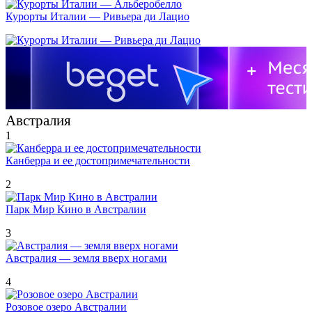
Курорты Италии — Ривьера ди Лацио
Австралия
1
Канберра и ее достопримечательности
2
Парк Мир Кино в Австралии
3
Австралия — земля вверх ногами
4
Розовое озеро Австралии