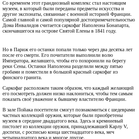
Со временем этот грандиозный комплекс стал настоящим
музеем, в который были переданы предметы искусства и
другие экспонаты, связанные с военной историей Франции.
Самой главной и самой популярной достопримечательностью
Дома Инвалидов считается саркофаг Наполеона Бонапарта,
скончавшегося на острове Святой Елены в 1841 году.
Но в Париж его останки попали только через два десятка лет
после его смерти. Его почитатели выполнили волю
Императора, желавшего, чтобы его похоронили на берегу
реки Сены. Останки Наполеона разделили между пятью
гробами и поместили в большой красный саркофаг из
финского гранита.
Саркофаг расположен таким образом, что каждый желающий
его посмотреть должен низко наклониться, чтобы тем самым
показать своё уважение к бывшему властителю Франции.
В зале Пойака посетители смогут познакомиться с шедеврами
частных коллекций оружия, которые были приобретены
музеем в середине двадцатого века. Здесь и кремниевый
пистолет из коллекции оружия, принадлежавшей Карлу V,
доспехи, с росписью конца шестнадцатого века, меч
четырнадцатого века и многое другое.