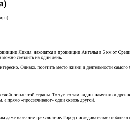
а)
ира)
овинции Ликия, находятся в провинции Анталья в 5 км от Сред
а можно съездить на один день.
тересно. Однако, посетить место жизни и деятельности самого С
ехслойность» этой страны. То тут, то там видны памятники древ
ом, а прямо «просвечивают» один сквозь другой.
ром даже название трехслойное. Город последовательно побывал