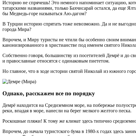
Историю не спрячешь! Это немного напоминает ситуацию, кото
татарскими названиями, только Бахчисарай остался, да еще Ялта
бы Медведь-горе называться Аю-дагом?
В Турции историю спрятать тоже невозможно. Да и не выгодно
города Мира?
Впрочем, и Миру туристы не чтили бы особенно своим внимани
канонизированного в христианстве под именем святого Никол
Собственно говоря, большинству из посетителей Демрё и до св
и православные относятся с одинаковым пиететом.
Но главное, что в ходе истории святой Николай из южного гор
Однако, расскажем все по порядку
Демрё находится на Средиземном море, на побережье полуостр
реки, впадая в море, нанесли на берег мелкого желтого песка.
Роскошные пляжи! К тому же климат здесь типично средиземном
Впрочем, до начала туристского бума в 1980-х годах здесь за