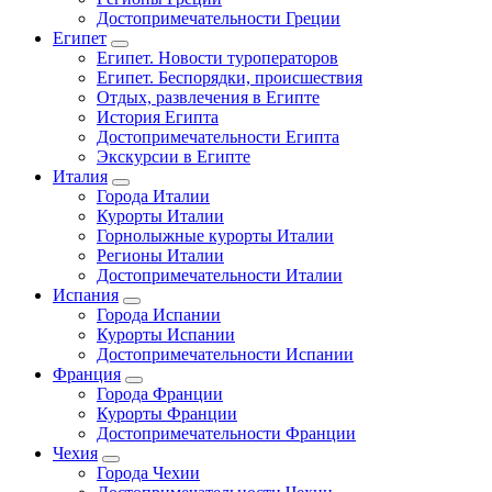
Достопримечательности Греции
Египет
Египет. Новости туроператоров
Египет. Беспорядки, происшествия
Отдых, развлечения в Египте
История Египта
Достопримечательности Египта
Экскурсии в Египте
Италия
Города Италии
Курорты Италии
Горнолыжные курорты Италии
Регионы Италии
Достопримечательности Италии
Испания
Города Испании
Курорты Испании
Достопримечательности Испании
Франция
Города Франции
Курорты Франции
Достопримечательности Франции
Чехия
Города Чехии