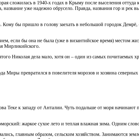
рая сложилась в 1940-х годах в Крыму после выселения оттуда 
, название уже надежно обрусело. Правда, названия гор и рек вы
. Кому бы пришло в голову заехать в небольшой городок Демрё,
ем, если бы она не была (уже в византийское время) местом жи
ая Мирликийского.
ятого Николая дела мало, хотя он – один из самых почитаемых х
ода Миры превратился в повелителя морозов и хозяина северных 
ова Теке к западу от Анталии. Чуть подальше от моря начинают
орский: жаркое сухое лето и теплая влажная зима. Одним слово
нимались, главным образом, сельским хозяйством. Занимаются зе