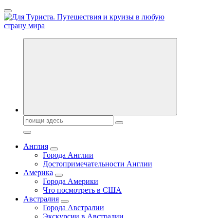
Перейти
к
содержанию
Новости туризма, куда поехать на отдых, где провести отпуск.
Поиск:
Англия
Города Англии
Достопримечательности Англии
Америка
Города Америки
Что посмотреть в США
Австралия
Города Австралии
Экскурсии в Австралии