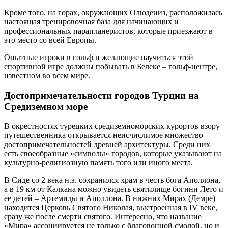
Кроме того, на горах, окружающих Олюдениз, расположилась
настоящая тренировочная база для начинающих и
профессиональных парапланеристов, которые приезжают в
это место со всей Европы.
Опытные игроки в гольф и желающие научиться этой
спортивной игре должны побывать в Белеке – гольф-центре,
известном во всем мире.
Достопримечательности городов Турции на
Средиземном море
В окрестностях турецких средиземноморских курортов взору
путешественника открывается неисчислимое множество
достопримечательностей древней архитектуры. Среди них
есть своеобразные «символы» городов, которые указывают на
культурно-религиозную память того или иного места.
В Сиде со 2 века н.э. сохранился храм в честь бога Аполлона,
а в 19 км от Калкана можно увидеть святилище богини Лето и
ее детей – Артемиды и Аполлона. В нижних Мирах (Демре)
находится Церковь Святого Николая, выстроенная в IV веке,
сразу же после смерти святого. Интересно, что название
«Мира» ассоциируется не только с благовонной смолой, но и