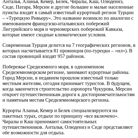
Анталья, Аланья, Кемер, Белек, Чиралы, Каш, Олюдениз,
Сиде, Патара, Мерсин и другие большие и малые населенные
пункты входят в самый известный курортный регион Турции
– «Турецкую Ривьеру». Это название возникло по аналогии с
именованием французско-итальянских побережий
Лигурийского моря и черноморских побережий Кавказа,
которые имеют сходные климатические условия.
Современная Турция делится на 7 географических регионов, в
которых насчитывается 81 провинция (по-турецки – «ил»). В
состав провинций входят 957 районов.
Побережье Средиземного моря, в одноименном
Средиземноморском регионе, занимают курортные районы.
Город Мерсин, в недавнем прошлом известный только
местным жителям, сегодня принимает туристов. В будущем,
когда закончится строительство аэропорта Чукурова, Мерсин
откроет путешественникам дороги к достопримечательностям
и памятным местам Средиземноморского региона.
Курорты Аланья, Кемер и Белек специализируются на
пакетных турах, отдыхе по принципу «все включено».
Чиралы и Каш принимают самостоятельных
путешественников. Анталья, Олюдениз и Сиде представляют
обе возможности для отдыха.