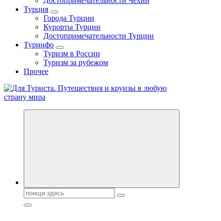
Достопримечательности Чехии
Турция
Города Турции
Курорты Турции
Достопримечательности Турции
Туринфо
Туризм в России
Туризм за рубежом
Прочее
Новости туризма, куда поехать на отдых, где провести отпуск.
Горящие туры, путёвки в дома отдыха, туристическое
снаряжение, путеводители по странам мира
Поиск: