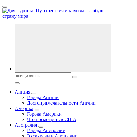
Перейти
к
содержанию
Новости туризма, куда поехать на отдых, где провести отпуск.
Горящие туры, путёвки в дома отдыха, туристическое
снаряжение, путеводители по странам мира
Поиск:
Англия
Города Англии
Достопримечательности Англии
Америка
Города Америки
Что посмотреть в США
Австралия
Города Австралии
Экскурсии в Австралии