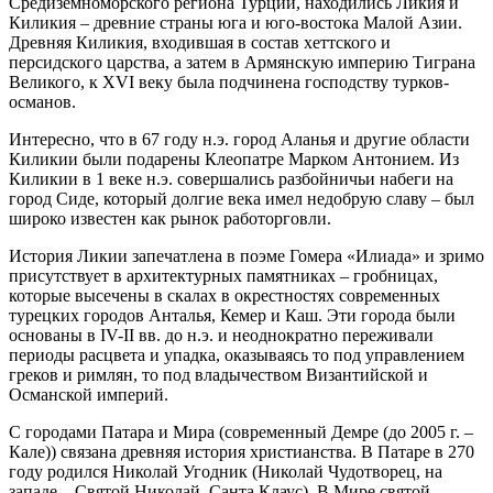
Средиземноморского региона Турции, находились Ликия и
Киликия – древние страны юга и юго-востока Малой Азии.
Древняя Киликия, входившая в состав хеттского и
персидского царства, а затем в Армянскую империю Тиграна
Великого, к XVI веку была подчинена господству турков-
османов.
Интересно, что в 67 году н.э. город Аланья и другие области
Киликии были подарены Клеопатре Марком Антонием. Из
Киликии в 1 веке н.э. совершались разбойничьи набеги на
город Сиде, который долгие века имел недобрую славу – был
широко известен как рынок работорговли.
История Ликии запечатлена в поэме Гомера «Илиада» и зримо
присутствует в архитектурных памятниках – гробницах,
которые высечены в скалах в окрестностях современных
турецких городов Анталья, Кемер и Каш. Эти города были
основаны в IV-II вв. до н.э. и неоднократно переживали
периоды расцвета и упадка, оказываясь то под управлением
греков и римлян, то под владычеством Византийской и
Османской империй.
C городами Патара и Мира (современный Демре (до 2005 г. –
Кале)) связана древняя история христианства. В Патаре в 270
году родился Николай Угодник (Николай Чудотворец, на
западе – Святой Николай, Санта Клаус). В Мире святой