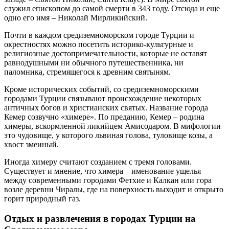
служил епископом до самой смерти в 343 году. Отсюда и еще
одно его имя – Николай Мирликийский.
Почти в каждом средиземноморском городе Турции и
окрестностях можно посетить историко-культурные и
религиозные достопримечательности, которые не оставят
равнодушными ни обычного путешественника, ни
паломника, стремящегося к древним святыням.
Кроме исторических событий, со средиземноморскими
городами Турции связывают происхождение некоторых
античных богов и христианских святых. Название города
Кемер созвучно «химере». По преданию, Кемер – родина
химеры, вскормленной ликийцем Амисодаром. В мифологии
это чудовище, у которого львиная голова, туловище козы, а
хвост змеиный.
Иногда химеру считают созданием с тремя головами.
Существует и мнение, что химера – именование ущелья
между современными городами Фетхие и Калкан или гора
возле деревни Чиралы, где на поверхность выходит и открыто
горит природный газ.
Отдых и развлечения в городах Турции на