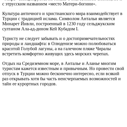
с этрусским названием «место Матери-богини».
Культура античного и христианского мира взаимодействует в
Турции с традицией ислама. Символом Антальи является
Минарет Йивли, построенный в 1230 году сельджукским
султаном Ала-ад-дином Кей Кубадом I.
Туристу не следует забывать и о достопримечательностях
природы и ландшафта: в Олюденизе можно полюбоваться
красотой Голубой лагуны, а на галечном пляже Чиралы
встретить комфортно живущих здесь морских черепах.
Отдых на Средиземном море, в Анталье и Аланье многим
туристам кажется известным и привычным. Но провести свой
отпуск в Турции можно бесконечно интересно, если всякий
раз открывать хотя бы часть неисчерпаемых возможностей и
тайн ее курортных городов.