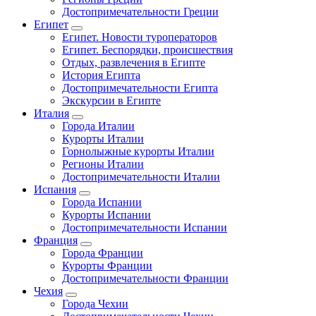
Достопримечательности Греции
Египет
Египет. Новости туроператоров
Египет. Беспорядки, происшествия
Отдых, развлечения в Египте
История Египта
Достопримечательности Египта
Экскурсии в Египте
Италия
Города Италии
Курорты Италии
Горнолыжные курорты Италии
Регионы Италии
Достопримечательности Италии
Испания
Города Испании
Курорты Испании
Достопримечательности Испании
Франция
Города Франции
Курорты Франции
Достопримечательности Франции
Чехия
Города Чехии