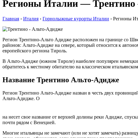
Регионы Италии — Трентино
Главная
›
Италия
›
Горнолыжные курорты Италии
›
Регионы И
Регион Трентино-Альто Адидже расположен на границе со Шве
районов: Альто-Адидже на севере, который относится к автон
европейского региона Тироль.
В Альто-Адидже (южном Тироле) наиболее популярен немецкий 
обратитесь к местному обитателю на классическом итальянском
Название Трентино Альто-Адидже
Регион Трентино Альто-Адидже назван в честь двух провинци
Альто-Адидже. О
на несет свое название от верхней долины реки Адидже, спус
почти рядом с Венецией.
Многие итальянцы не замечают (или не хотят замечать) разниц