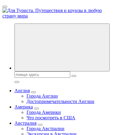
Перейти
к
содержанию
Новости туризма, куда поехать на отдых, где провести отпуск.
Поиск:
Англия
Города Англии
Достопримечательности Англии
Америка
Города Америки
Что посмотреть в США
Австралия
Города Австралии
Экскурсии в Австралии