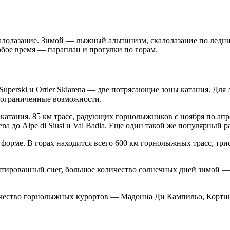
калолазание. Зимой — лыжный альпинизм, скалолазание по ледни
бое время — параплан и прогулки по горам.
 Superski и Ortler Skiarena — две потрясающие зоны катания. Д
еограниченные возможности.
 катания. 85 км трасс, радующих горнолыжников с ноября по ап
 до Alpe di Siusi и Val Badia. Еще один такой же популярный рай
 форме. В горах находится всего 600 км горнолыжных трасс, тр
тированный снег, большое количество солнечных дней зимой —
ество горнолыжных курортов — Мадонна Ди Кампильо, Кортина 