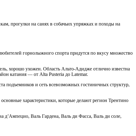
кам, прогулки на санях в собачьих упряжках и походы на
ля любителей горнолыжного спорта придутся по вкусу множество
рель, хорошо ухожен. Область Альто-Адидже отлично известна
он катания — от Alta Pusteria до Latemar.
иста подъемников и сеть всевозможных гостиничных структур,
 основные характеристики, которые делают регион Трентино
д’Ампецио, Валь Гардена, Валь ди Фасса, Валь ди соле,