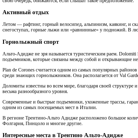
свою очередь, обижаются, если слышат такое предположение.
Активный отдых
Летом — рафтинг, горный велосипед, альпинизм, каякинг, и с
снегоступах, горные лыжи или «равнинные» у подножий. В лю
Горнолыжный спорт
Альто-Адидже не зря называется туристическим раем. Dolomiti
подъемников, которые связаны между собой и открывающие н
Plan de Corones считается одним из самых популярных районов
среди знающих горнолыжников. Она располагается от Val Gardena
Доломиты известны во всем мире, благодаря своей структуре и
весьма разнообразного уровня.
Современные и быстрые подъемники, ухоженные трассы, гаран
одним из самых посещаемых мест в Италии.
В регионе Трентино-Альто Адидже расположено большое колич
Фолгария, Пинцоло и многие другие.
Интересные места в Трентино Альто-Адидже