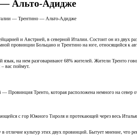
 — Альто-Адидже
талии — Трентино — Альто-Адидже
йцарией и Австрией, в северной Италии. Состоит он из двух р
омной провинции Больцано и Трентино на юге, относящийся к ав
язык, на нем разговаривают 68% жителей. Жители Тренто говор
 – вас поймут.
й — Провинция Тренто, которая расположена немного на север 
кающейся с гор Южного Тироля и протекающей через весь Италья
у в отличие культур этих двух провинций. Бытует мнение, что р