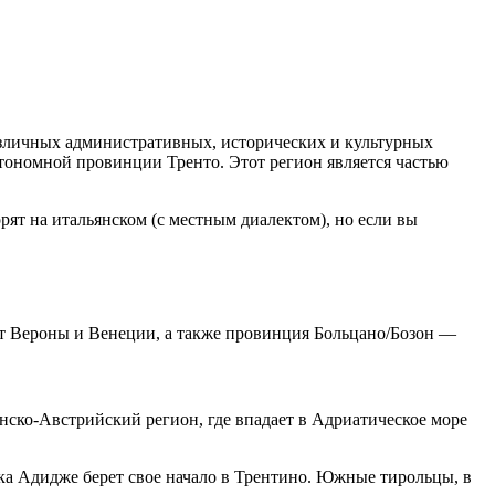
азличных административных, исторических и культурных
тономной провинции Тренто. Этот регион является частью
ят на итальянском (с местным диалектом), но если вы
от Вероны и Венеции, а также провинция Больцано/Бозон —
нско-Австрийский регион, где впадает в Адриатическое море
ека Адидже берет свое начало в Трентино. Южные тирольцы, в