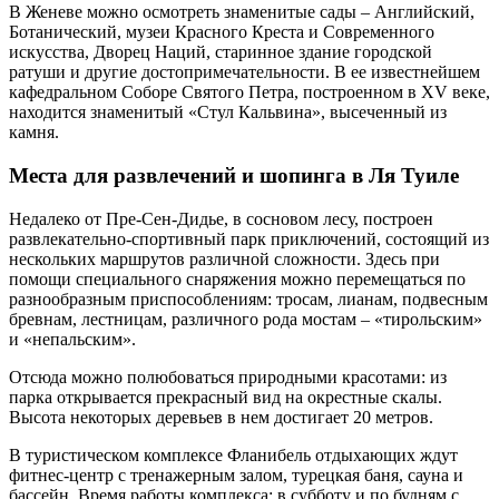
В Женеве можно осмотреть знаменитые сады – Английский,
Ботанический, музеи Красного Креста и Современного
искусства, Дворец Наций, старинное здание городской
ратуши и другие достопримечательности. В ее известнейшем
кафедральном Соборе Святого Петра, построенном в ХV веке,
находится знаменитый «Стул Кальвина», высеченный из
камня.
Места для развлечений и шопинга в Ля Туиле
Недалеко от Пре-Сен-Дидье, в сосновом лесу, построен
развлекательно-спортивный парк приключений, состоящий из
нескольких маршрутов различной сложности. Здесь при
помощи специального снаряжения можно перемещаться по
разнообразным приспособлениям: тросам, лианам, подвесным
бревнам, лестницам, различного рода мостам – «тирольским»
и «непальским».
Отсюда можно полюбоваться природными красотами: из
парка открывается прекрасный вид на окрестные скалы.
Высота некоторых деревьев в нем достигает 20 метров.
В туристическом комплексе Фланибель отдыхающих ждут
фитнес-центр с тренажерным залом, турецкая баня, сауна и
бассейн. Время работы комплекса: в субботу и по будням с