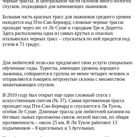
черные трассы. В центральной части склонов много пологих
спусков, подходящих для начинающих лыжников.
Большая часть красных трасс для лыжников среднего уровня
находится над Пти-Сан-Бернард; сложные черные трассы
проходят через лес от Ле Суше к городкам Тре и Диретта.
Здесь расположена одна из самых крутых и опасных
итальянских черных трасс – спускаться по ней придется под
углом в 71 градус.
Для любителей хели-ски предлагают свои услуги специально
обученные гиды. Туристы, имеющие уровень хорошего
лыжника, собираются в группы не менее четырех человек и
отправляются покорять нетронутые склоны с множеством
захватывающих спусков.
В 2010 году был открыт еще один сложный спуск с
искусственным снегом (№ 37). Самая протяженная трасса
проходит над Пти-Сан-Бернард и спускается в Ля Туиль,
огибая Ле Суше. Длинные трассы для любителей катания на
беговых лыжах проложены сквозь лесной массив, их общая
протяженность – около 25 км. В Ля Туиле работают 13
подъемников – 8 кресельных и 5 бугельных.