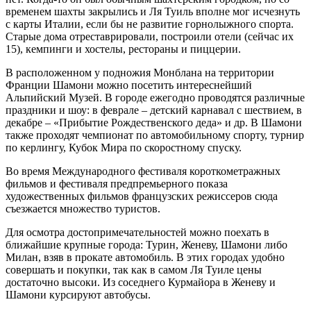
временем шахты закрылись и Ля Туиль вполне мог исчезнуть
с карты Италии, если бы не развитие горнолыжного спорта.
Старые дома отреставрировали, построили отели (сейчас их
15), кемпинги и хостелы, рестораны и пиццерии.
В расположенном у подножия Монблана на территории
Франции Шамони можно посетить интереснейший
Альпийский Музей. В городе ежегодно проводятся различные
праздники и шоу: в феврале – детский карнавал с шествием, в
декабре – «Прибытие Рождественского деда» и др. В Шамони
также проходят чемпионат по автомобильному спорту, турнир
по керлингу, Кубок Мира по скоростному спуску.
Во время Международного фестиваля короткометражных
фильмов и фестиваля предпремьерного показа
художественных фильмов французских режиссеров сюда
съезжается множество туристов.
Для осмотра достопримечательностей можно поехать в
ближайшие крупные города: Турин, Женеву, Шамони либо
Милан, взяв в прокате автомобиль. В этих городах удобно
совершать и покупки, так как в самом Ля Туиле цены
достаточно высоки. Из соседнего Курмайора в Женеву и
Шамони курсируют автобусы.