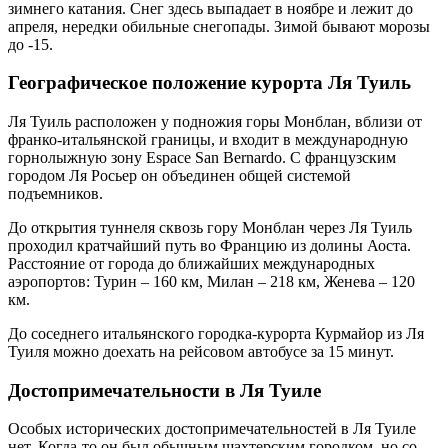
зимнего катания. Снег здесь выпадает в ноябре и лежит до
апреля, нередки обильные снегопады. Зимой бывают морозы
до -15.
Географическое положение курорта Ля Туиль
Ля Туиль расположен у подножия горы Монблан, вблизи от
франко-итальянской границы, и входит в международную
горнолыжную зону Espace San Bernardo. С французским
городом Ля Росьер он объединен общей системой
подъемников.
До открытия туннеля сквозь гору Монблан через Ля Туиль
проходил кратчайший путь во Францию из долины Аоста.
Расстояние от города до ближайших международных
аэропортов: Турин – 160 км, Милан – 218 км, Женева – 120
км.
До соседнего итальянского городка-курорта Курмайор из Ля
Туиля можно доехать на рейсовом автобусе за 15 минут.
Достопримечательности в Ля Туиле
Особых исторических достопримечательностей в Ля Туиле
нет. Когда-то он был обычным шахтерским городком, но со