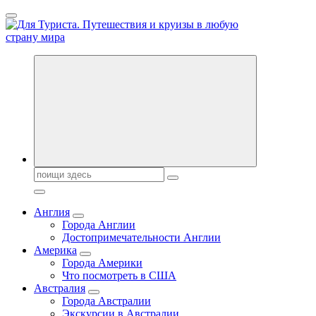
Перейти
к
содержанию
Новости туризма, куда поехать на отдых, где провести отпуск.
Горящие туры, путёвки в дома отдыха, туристическое
снаряжение, путеводители по странам мира
Поиск:
Англия
Города Англии
Достопримечательности Англии
Америка
Города Америки
Что посмотреть в США
Австралия
Города Австралии
Экскурсии в Австралии