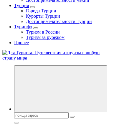
Достопримечательности Чехии
Турция
Города Турции
Курорты Турции
Достопримечательности Турции
Туринфо
Туризм в России
Туризм за рубежом
Прочее
Новости туризма, куда поехать на отдых, где провести отпуск.
Горящие туры, путёвки в дома отдыха, туристическое
снаряжение, путеводители по странам мира
Поиск: