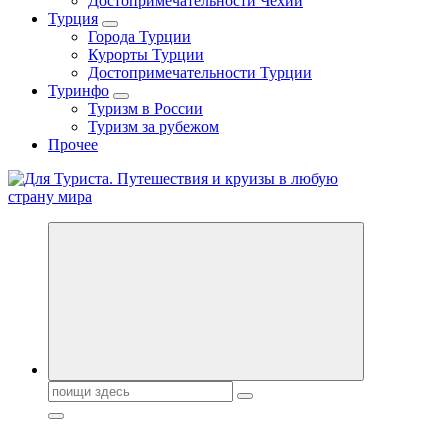
Достопримечательности Чехии
Турция
Города Турции
Курорты Турции
Достопримечательности Турции
Туринфо
Туризм в России
Туризм за рубежом
Прочее
Новости туризма, куда поехать на отдых, где провести отпуск.
Горящие туры, путёвки в дома отдыха, туристическое
снаряжение, путеводители по странам мира
Поиск: