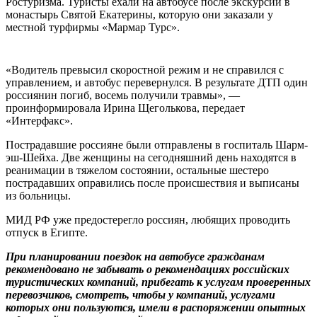
Ростуризма. Туристы ехали на автобусе после экскурсии в
монастырь Святой Екатерины, которую они заказали у
местной турфирмы «Мармар Турс».
«Водитель превысил скоростной режим и не справился с
управлением, и автобус перевернулся. В результате ДТП один
россиянин погиб, восемь получили травмы», —
проинформировала Ирина Щеголькова, передает
«Интерфакс».
Пострадавшие россияне были отправлены в госпиталь Шарм-
эш-Шейха. Две женщины на сегодняшний день находятся в
реанимации в тяжелом состоянии, остальные шестеро
пострадавших оправились после происшествия и выписаны
из больницы.
МИД РФ уже предостерегло россиян, любящих проводить
отпуск в Египте.
При планировании поездок на автобусе гражданам
рекомендовано не забывать о рекомендациях российских
туристических компаний, прибегать к услугам проверенных
перевозчиков, смотреть, чтобы у компаний, услугами
которых они пользуются, имели в распоряжении опытных