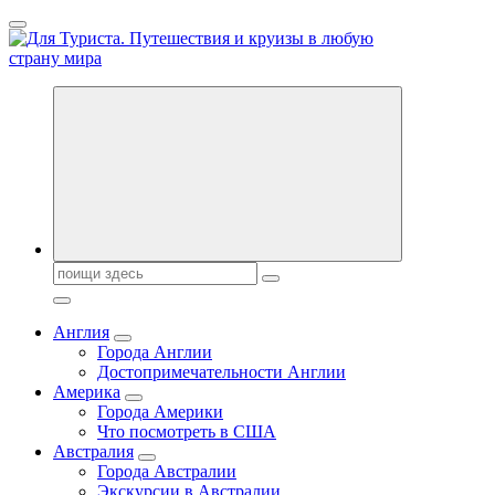
Перейти
к
содержанию
Новости туризма, куда поехать на отдых, где провести отпуск.
Горящие туры, путёвки в дома отдыха, туристическое
снаряжение, путеводители по странам мира
Поиск:
Англия
Города Англии
Достопримечательности Англии
Америка
Города Америки
Что посмотреть в США
Австралия
Города Австралии
Экскурсии в Австралии