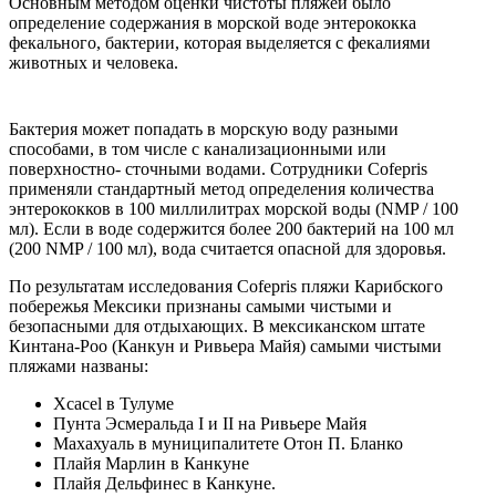
Основным методом оценки чистоты пляжей было
определение содержания в морской воде энтерококка
фекального, бактерии, которая выделяется с фекалиями
животных и человека.
Бактерия может попадать в морскую воду разными
способами, в том числе с канализационными или
поверхностно- сточными водами. Сотрудники Cofepris
применяли стандартный метод определения количества
энтерококков в 100 миллилитрах морской воды (NMP / 100
мл). Если в воде содержится более 200 бактерий на 100 мл
(200 NMP / 100 мл), вода считается опасной для здоровья.
По результатам исследования Cofepris пляжи Карибского
побережья Мексики признаны самыми чистыми и
безопасными для отдыхающих. В мексиканском штате
Кинтана-Роо (Канкун и Ривьера Майя) самыми чистыми
пляжами названы:
Xcacel в Тулуме
Пунта Эсмеральда I и II на Ривьере Майя
Махахуаль в муниципалитете Отон П. Бланко
Плайя Марлин в Канкуне
Плайя Дельфинес в Канкуне.