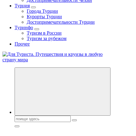
Достопримечательности Чехии
Турция
Города Турции
Курорты Турции
Достопримечательности Турции
Туринфо
Туризм в России
Туризм за рубежом
Прочее
Новости туризма, куда поехать на отдых, где провести отпуск.
Горящие туры, путёвки в дома отдыха, туристическое
снаряжение, путеводители по странам мира
Поиск: