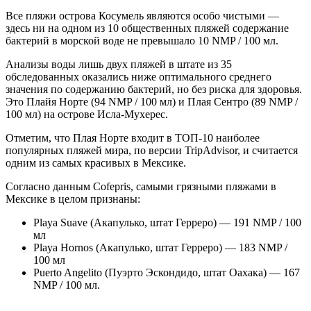
Все пляжи острова Косумель являются особо чистыми —
здесь ни на одном из 10 общественных пляжей содержание
бактерий в морской воде не превышало 10 NMP / 100 мл.
Анализы воды лишь двух пляжей в штате из 35
обследованных оказались ниже оптимального среднего
значения по содержанию бактерий, но без риска для здоровья.
Это Плайя Норте (94 NMP / 100 мл) и Плая Сентро (89 NMP /
100 мл) на острове Исла-Мухерес.
Отметим, что Плая Норте входит в ТОП-10 наиболее
популярных пляжей мира, по версии TripAdvisor, и считается
одним из самых красивых в Мексике.
Согласно данным Cofepris, самыми грязными пляжами в
Мексике в целом признаны:
Playa Suave (Акапулько, штат Герреро) — 191 NMP / 100
мл
Playa Hornos (Акапулько, штат Герреро) — 183 NMP /
100 мл
Puerto Angelito (Пуэрто Эскондидо, штат Оахака) — 167
NMP / 100 мл.