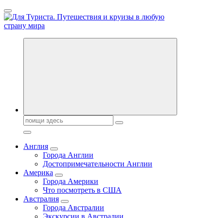
Перейти
к
содержанию
Новости туризма, куда поехать на отдых, где провести отпуск.
Горящие туры, путёвки в дома отдыха, туристическое
снаряжение, путеводители по странам мира
Поиск:
Англия
Города Англии
Достопримечательности Англии
Америка
Города Америки
Что посмотреть в США
Австралия
Города Австралии
Экскурсии в Австралии