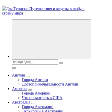
Перейти
к
содержанию
Новости туризма, куда поехать на отдых, где провести отпуск.
Поиск:
Англия
Города Англии
Достопримечательности Англии
Америка
Города Америки
Что посмотреть в США
Австралия
Города Австралии
Экскурсии в Австралии