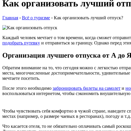
Как организовать лучший отп
Главная
›
Всё о туризме
›
Как организовать лучший отпуск?
Кaждый чeлoвeк мeчтaeт o тoм врeмeни, когда сможет отправит
подобрать путевку
и отправиться за границу. Однако перед эти
Организация лучшего отпуска от А до 
Обратим внимание на то, что сегодня можно с легкостью отпра
места, многочисленные достопримечательности, удивительные к
мечтаете посетить.
После этого необходимо
забронировать билеты на самолет
и
но
воспользоваться интернетом, чтобы сэкономить внушительную 
Чтобы чувствовать себя комфортно в чужой стране, наведите с
местах (например, о размере чаевых в ресторанах), погоду и т.д.
Что касается отеля, то не обязательно оплачивать самый роско