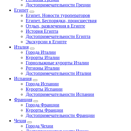
Достопримечательности Греции
Египет
Египет. Новости туроператоров
Египет. Беспорядки, происшествия
Отдых, развлечения в Египте
История Египта
Достопримечательности Египта
Экскурсии в Египте
Италия
Города Италии
Курорты Италии
Горнолыжные курорты Италии
Регионы Италии
Достопримечательности Италии
Испания
Города Испании
Курорты Испании
Достопримечательности Испании
Франция
Города Франции
Курорты Франции
Достопримечательности Франции
Чехия
Города Чехии