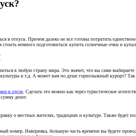
уск?
ься в отпуск. Причем далеко не все готовы потратить единстве
м стоить немного подготовиться: купить солнечные очки и купаль
Я
виться в любую страну мира. Это значит, что вы сами выбираете
ультуры и т.д. А может вам по душе горнолыжный курорт? Так чт
мер в отеле
. Сделать это можно как через туристическое агентст
сумму денег.
правку о местных жителях, традициях и культуре. Также будет п
шный номер. Наверняка, большую часть времени вы будете проводи