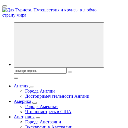
Перейти
к
содержанию
Новости туризма, куда поехать на отдых, где провести отпуск.
Горящие туры, путёвки в дома отдыха, туристическое
снаряжение, путеводители по странам мира
Поиск:
Англия
Города Англии
Достопримечательности Англии
Америка
Города Америки
Что посмотреть в США
Австралия
Города Австралии
Экскурсии в Австралии