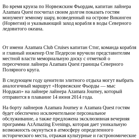
Во время круиза по Норвежским Фьордам, капитан лайнера
Azamara Quest посчитал своим долгом показать гостям
монумент земному шару, возведенный на острове Викинген
(Норвегия) и указывающий заход корабля в воды Северного
ледовитого океана.
От имени Azamara Club Cruises капитан Стиг, команда корабля
и главный инженер Оле Педерсон вручили представителям
местной власти мемориальную доску с отметкой о
пересечении лайнера Azamara Quest границы Северного
Полярного круга.
В следующем году ценители элитного отдыха могут выбрать
аналогичный маршрут «Норвежские Фьорды — мыс
Нордкап» на лайнере лайнера Azamara Journey, который
отправится в плавание 14 июня 2014 года.
На борту лайнеров Azamara Journey и Azamara Quest гостям
будет обеспечено исключительное персональное
обслуживание, а также предложена эксклюзивная вечерняя
программа AzAmazing Evenings, которая дает уникальную
возможность окунуться в атмосферу определенного
исторического места, отражая культурные и гастрономические