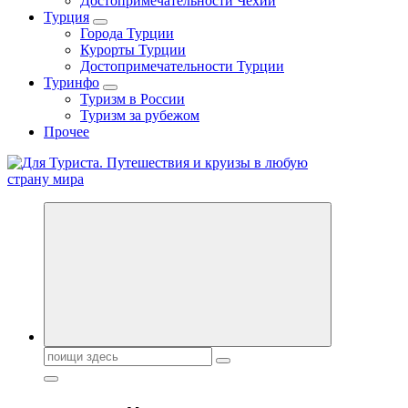
Достопримечательности Чехии
Турция
Города Турции
Курорты Турции
Достопримечательности Турции
Туринфо
Туризм в России
Туризм за рубежом
Прочее
Новости туризма, куда поехать на отдых, где провести отпуск.
Горящие туры, путёвки в дома отдыха, туристическое
снаряжение, путеводители по странам мира
Поиск: