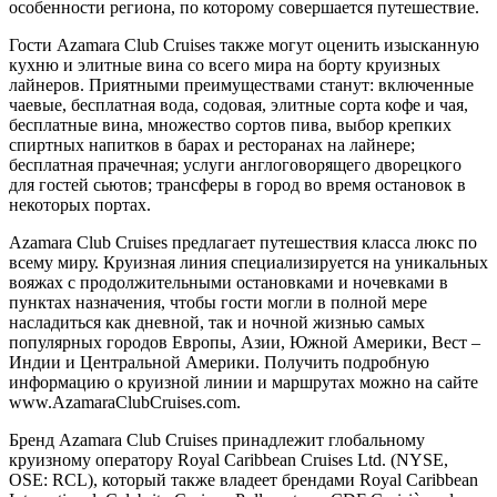
особенности региона, по которому совершается путешествие.
Гости Azamara Club Cruises также могут оценить изысканную
кухню и элитные вина со всего мира на борту круизных
лайнеров. Приятными преимуществами станут: включенные
чаевые, бесплатная вода, содовая, элитные сорта кофе и чая,
бесплатные вина, множество сортов пива, выбор крепких
спиртных напитков в барах и ресторанах на лайнере;
бесплатная прачечная; услуги англоговорящего дворецкого
для гостей сьютов; трансферы в город во время остановок в
некоторых портах.
Azamara Club Cruises предлагает путешествия класса люкс по
всему миру. Круизная линия специализируется на уникальных
вояжах с продолжительными остановками и ночевками в
пунктах назначения, чтобы гости могли в полной мере
насладиться как дневной, так и ночной жизнью самых
популярных городов Европы, Азии, Южной Америки, Вест –
Индии и Центральной Америки. Получить подробную
информацию о круизной линии и маршрутах можно на сайте
www.AzamaraClubCruises.com.
Бренд Azamara Club Cruises принадлежит глобальному
круизному оператору Royal Caribbean Cruises Ltd. (NYSE,
OSE: RCL), который также владеет брендами Royal Caribbean