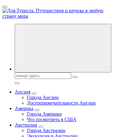
Перейти
к
содержанию
Новости туризма, куда поехать на отдых, где провести отпуск.
Горящие туры, путёвки в дома отдыха, туристическое
снаряжение, путеводители по странам мира
Поиск:
Англия
Города Англии
Достопримечательности Англии
Америка
Города Америки
Что посмотреть в США
Австралия
Города Австралии
Экскурсии в Австралии