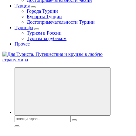
Достопримечательности Чехии
Турция
Города Турции
Курорты Турции
Достопримечательности Турции
Туринфо
Туризм в России
Туризм за рубежом
Прочее
Новости туризма, куда поехать на отдых, где провести отпуск.
Горящие туры, путёвки в дома отдыха, туристическое
снаряжение, путеводители по странам мира
Поиск: