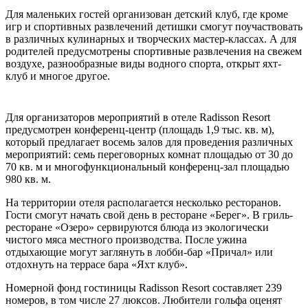
Для маленьких гостей организован детский клуб, где кроме
игр и спортивных развлечений детишки смогут поучаствовать
в различных кулинарных и творческих мастер-классах. А для
родителей предусмотрены спортивные развлечения на свежем
воздухе, разнообразные виды водного спорта, открыт яхт-
клуб и многое другое.
Для организаторов мероприятий в отеле Radisson Resort
предусмотрен конференц-центр (площадь 1,9 тыс. кв. м),
который предлагает восемь залов для проведения различных
мероприятий: семь переговорных комнат площадью от 30 до
70 кв. м и многофункциональный конференц-зал площадью
980 кв. м.
На территории отеля располагается несколько ресторанов.
Гости смогут начать свой день в ресторане «Берег». В гриль-
ресторане «Озеро» сервируются блюда из экологически
чистого мяса местного производства. После ужина
отдыхающие могут заглянуть в лобби-бар «Причал» или
отдохнуть на террасе бара «Яхт клуб».
Номерной фонд гостиницы Radisson Resort составляет 239
номеров, в том числе 27 люксов. Любители гольфа оценят