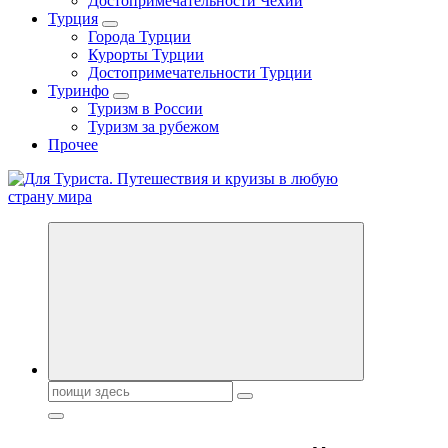
Достопримечательности Чехии
Турция
Города Турции
Курорты Турции
Достопримечательности Турции
Туринфо
Туризм в России
Туризм за рубежом
Прочее
Новости туризма, куда поехать на отдых, где провести отпуск.
Горящие туры, путёвки в дома отдыха, туристическое
снаряжение, путеводители по странам мира
Поиск: