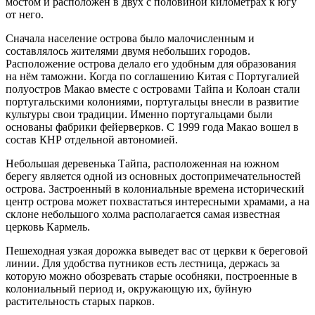
мостом и расположен в двух с половиной километрах к югу
от него.
Сначала население острова было малочисленным и
составлялось жителями двумя небольших городов.
Расположение острова делало его удобным для образования
на нём таможни. Когда по соглашению Китая с Португалией
полуостров Макао вместе с островами Тайпа и Колоан стали
португальскими колониями, португальцы внесли в развитие
культуры свои традиции. Именно португальцами были
основаны фабрики фейерверков. С 1999 года Макао вошел в
состав КНР отдельной автономией.
Небольшая деревенька Тайпа, расположенная на южном
берегу является одной из основных достопримечательностей
острова. Застроенный в колониальные времена исторический
центр острова может похвастаться интересными храмами, а на
склоне небольшого холма располагается самая известная
церковь Кармель.
Пешеходная узкая дорожка выведет вас от церкви к береговой
линии. Для удобства путников есть лестница, держась за
которую можно обозревать старые особняки, построенные в
колониальный период и, окружающую их, буйную
растительность старых парков.