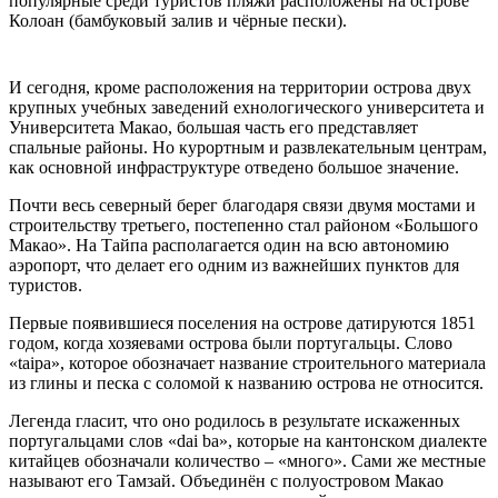
популярные среди туристов пляжи расположены на острове
Колоан (бамбуковый залив и чёрные пески).
И сегодня, кроме расположения на территории острова двух
крупных учебных заведений ехнологического университета и
Университета Макао, большая часть его представляет
спальные районы. Но курортным и развлекательным центрам,
как основной инфраструктуре отведено большое значение.
Почти весь северный берег благодаря связи двумя мостами и
строительству третьего, постепенно стал районом «Большого
Макао». На Тайпа располагается один на всю автономию
аэропорт, что делает его одним из важнейших пунктов для
туристов.
Первые появившиеся поселения на острове датируются 1851
годом, когда хозяевами острова были португальцы. Слово
«taipa», которое обозначает название строительного материала
из глины и песка с соломой к названию острова не относится.
Легенда гласит, что оно родилось в результате искаженных
португальцами слов «dai ba», которые на кантонском диалекте
китайцев обозначали количество – «много». Сами же местные
называют его Тамзай. Объединён с полуостровом Макао