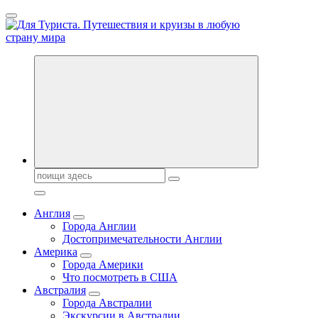
Перейти
к
содержанию
Новости туризма, куда поехать на отдых, где провести отпуск.
Горящие туры, путёвки в дома отдыха, туристическое
снаряжение, путеводители по странам мира
Поиск:
Англия
Города Англии
Достопримечательности Англии
Америка
Города Америки
Что посмотреть в США
Австралия
Города Австралии
Экскурсии в Австралии