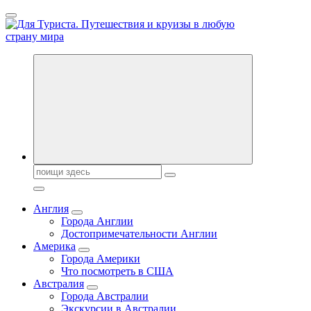
Перейти
к
содержанию
Новости туризма, куда поехать на отдых, где провести отпуск.
Горящие туры, путёвки в дома отдыха, туристическое
снаряжение, путеводители по странам мира
Поиск:
Англия
Города Англии
Достопримечательности Англии
Америка
Города Америки
Что посмотреть в США
Австралия
Города Австралии
Экскурсии в Австралии