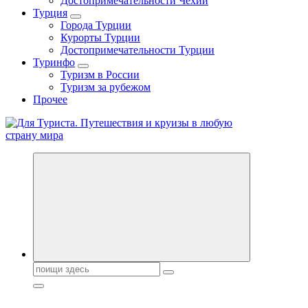
Достопримечательности Чехии
Турция
Города Турции
Курорты Турции
Достопримечательности Турции
Туринфо
Туризм в России
Туризм за рубежом
Прочее
Новости туризма, куда поехать на отдых, где провести отпуск.
Горящие туры, путёвки в дома отдыха, туристическое
снаряжение, путеводители по странам мира
Поиск: