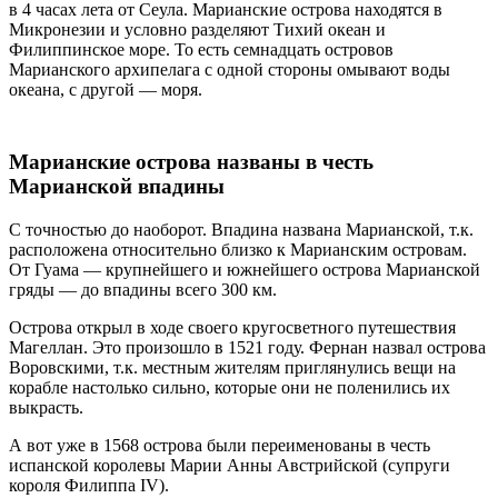
в 4 часах лета от Сеула. Марианские острова находятся в
Микронезии и условно разделяют Тихий океан и
Филиппинское море. То есть семнадцать островов
Марианского архипелага с одной стороны омывают воды
океана, с другой — моря.
Марианские острова названы в честь
Марианской впадины
С точностью до наоборот. Впадина названа Марианской, т.к.
расположена относительно близко к Марианским островам.
От Гуама — крупнейшего и южнейшего острова Марианской
гряды — до впадины всего 300 км.
Острова открыл в ходе своего кругосветного путешествия
Магеллан. Это произошло в 1521 году. Фернан назвал острова
Воровскими, т.к. местным жителям приглянулись вещи на
корабле настолько сильно, которые они не поленились их
выкрасть.
А вот уже в 1568 острова были переименованы в честь
испанской королевы Марии Анны Австрийской (супруги
короля Филиппа IV).