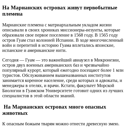
На Марианских островах живут первобытные
племена
Марианские племена с матриархальным укладом жизни
описывали в своих хрониках миссионеры-иезуиты, которые
образовали свое первое поселение в 1568 году. В 1565 году
остров Гуам стал колонией Испании. В ходе многочисленный
войн и перепетий в историю Гуама вплетались японские,
испанские и американские нити.
Сегодня — Гуам — это важнейший авиаузел в Микронезии,
остров двух военных американских баз и чрезвычайно
популярный курорт, который ежегодно посещают более 1 млн
туристов. Обслуживанием вышеназванных институтов
занимается коренное население, среди которых и адвокаты, и
менеджеры в отелях, и врачи. Кстати, факультет Морской
Биологии в Гуамском Университете готовит одних из лучших
специалистов в этой области знаний.
На Марианских островах много опасных
животных
К опасным божьим тварям можно отнести древесную змею.