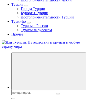
Достопримечательности Чехии
Турция
Города Турции
Курорты Турции
Достопримечательности Турции
Туринфо
Туризм в России
Туризм за рубежом
Прочее
Новости туризма, куда поехать на отдых, где провести отпуск.
Горящие туры, путёвки в дома отдыха, туристическое
снаряжение, путеводители по странам мира
Поиск: