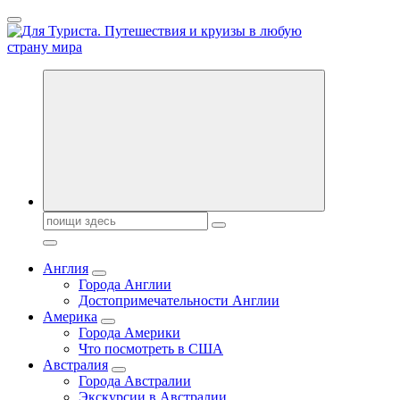
Перейти
к
содержанию
Новости туризма, куда поехать на отдых, где провести отпуск.
Горящие туры, путёвки в дома отдыха, туристическое
снаряжение, путеводители по странам мира
Поиск:
Англия
Города Англии
Достопримечательности Англии
Америка
Города Америки
Что посмотреть в США
Австралия
Города Австралии
Экскурсии в Австралии