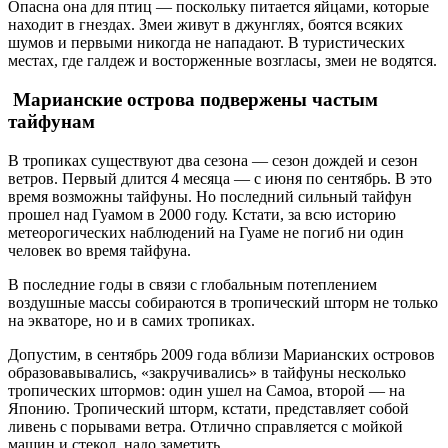
Опасна она для птиц — поскольку питается яйцами, которые
находит в гнездах. Змеи живут в джунглях, боятся всяких
шумов и первыми никогда не нападают. В туристических
местах, где галдеж и восторженные возгласы, змеи не водятся.
Марианские острова подвержены частым
тайфунам
В тропиках существуют два сезона — сезон дождей и сезон
ветров. Первый длится 4 месяца — с июня по сентябрь. В это
время возможны тайфуны. Но последний сильный тайфун
прошел над Гуамом в 2000 году. Кстати, за всю историю
метеорогических наблюдений на Гуаме не погиб ни один
человек во время тайфуна.
В последние годы в связи с глобальным потеплением
воздушные массы собираются в тропический шторм не только
на экваторе, но и в самих тропиках.
Допустим, в сентябрь 2009 года вблизи Марианских островов
образовавывались, «закручивались» в тайфуны несколько
тропических штормов: один ушел на Самоа, второй — на
Японию. Тропический шторм, кстати, представляет собой
ливень с порывами ветра. Отлично справляется с мойкой
машин и стекол, надо заметить.