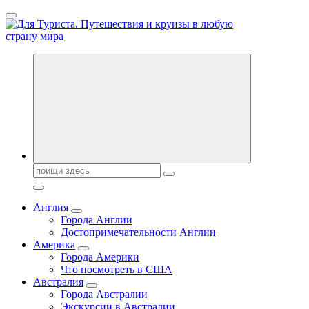
Перейти
к
содержанию
Новости туризма, куда поехать на отдых, где провести отпуск.
Горящие туры, путёвки в дома отдыха, туристическое
снаряжение, путеводители по странам мира
Поиск:
Англия
Города Англии
Достопримечательности Англии
Америка
Города Америки
Что посмотреть в США
Австралия
Города Австралии
Экскурсии в Австралии