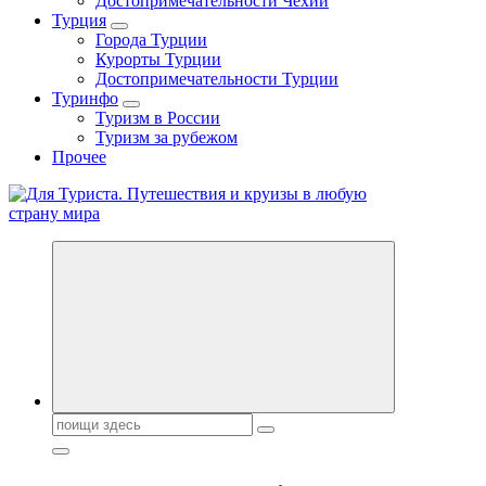
Достопримечательности Чехии
Турция
Города Турции
Курорты Турции
Достопримечательности Турции
Туринфо
Туризм в России
Туризм за рубежом
Прочее
Новости туризма, куда поехать на отдых, где провести отпуск.
Горящие туры, путёвки в дома отдыха, туристическое
снаряжение, путеводители по странам мира
Поиск: