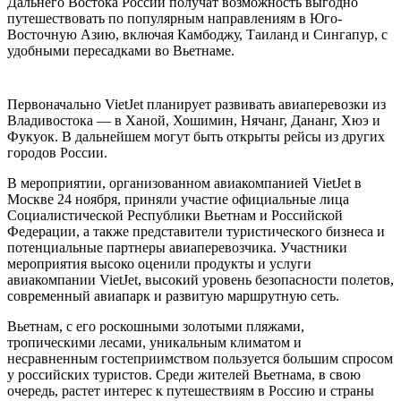
Дальнего Востока России получат возможность выгодно
путешествовать по популярным направлениям в Юго-
Восточную Азию, включая Камбоджу, Таиланд и Сингапур, с
удобными пересадками во Вьетнаме.
Первоначально VietJet планирует развивать авиаперевозки из
Владивостока — в Ханой, Хошимин, Нячанг, Дананг, Хюэ и
Фукуок. В дальнейшем могут быть открыты рейсы из других
городов России.
В мероприятии, организованном авиакомпанией VietJet в
Москве 24 ноября, приняли участие официальные лица
Социалистической Республики Вьетнам и Российской
Федерации, а также представители туристического бизнеса и
потенциальные партнеры авиаперевозчика. Участники
мероприятия высоко оценили продукты и услуги
авиакомпании VietJet, высокий уровень безопасности полетов,
современный авиапарк и развитую маршрутную сеть.
Вьетнам, с его роскошными золотыми пляжами,
тропическими лесами, уникальным климатом и
несравненным гостеприимством пользуется большим спросом
у российских туристов. Среди жителей Вьетнама, в свою
очередь, растет интерес к путешествиям в Россию и страны