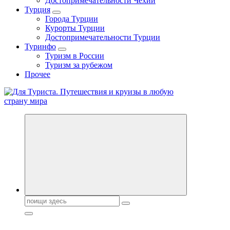
Достопримечательности Чехии
Турция
Города Турции
Курорты Турции
Достопримечательности Турции
Туринфо
Туризм в России
Туризм за рубежом
Прочее
Новости туризма, куда поехать на отдых, где провести отпуск.
Горящие туры, путёвки в дома отдыха, туристическое
снаряжение, путеводители по странам мира
Поиск: