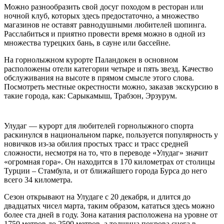
Можно разнообразить свой досуг походом в ресторан или
ночной клуб, которых здесь предостаточно, а множество
магазинов не оставят равнодушными любителей шопинга.
Расслабиться и приятно провести время можно в одной из
множества турецких бань, в сауне или бассейне.
На горнолыжном курорте Паландокен в основном
расположены отели категории четыре и пять звезд. Качество
обслуживания на высоте в прямом смысле этого слова.
Посмотреть местные окрестности можно, заказав экскурсию в
такие города, как: Сарыкамыш, Трабзон, Эрзурум.
Улудаг — курорт для любителей горнолыжного спорта
раскинулся в национальном парке, пользуется популярность у
новичков из-за обилия простых трасс и трасс средней
сложности, несмотря на то, что в переводе «Улудаг» значит
«огромная гора». Он находится в 170 километрах от столицы
Турции – Стамбула, и от ближайшего города Бурса до него
всего 34 километра.
Сезон открывают на Улудаге с 20 декабря, и длится до
двадцатых чисел марта, таким образом, кататься здесь можно
более ста дней в году. Зона катания расположена на уровне от
1750 метров до 2500 метров, а толщина покрова снега в