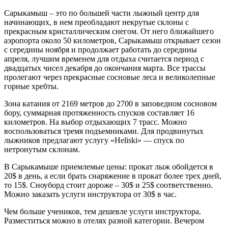
Сарыкамыш – это по большей части лыжный центр для
начинающих, в нем преобладают некрутые склоны с
прекрасным кристаллическим снегом. От него ближайшего
аэропорта около 50 километров, Сарыкамыш открывает сезон
с середины ноября и продолжает работать до середины
апреля, лучшим временем для отдыха считается период с
двадцатых чисел декабря до окончания марта. Все трассы
пролегают через прекрасные сосновые леса и великолепные
горные хребты.
Зона катания от 2169 метров до 2700 в заповедном сосновом
бору, суммарная протяженность спусков составляет 16
километров. На выбор отдыхающих 7 трасс. Можно
воспользоваться тремя подъемниками. Для продвинутых
лыжников предлагают услугу «Heliski» — спуск по
нетронутым склонам.
В Сарыкамыше приемлемые цены: прокат лыж обойдется в
20$ в день, а если брать снаряжение в прокат более трех дней,
то 15$. Сноуборд стоит дороже – 30$ и 25$ соответственно.
Можно заказать услуги инструктора от 30$ в час.
Чем больше учеников, тем дешевле услуги инструктора.
Разместиться можно в отелях разной категории. Вечером