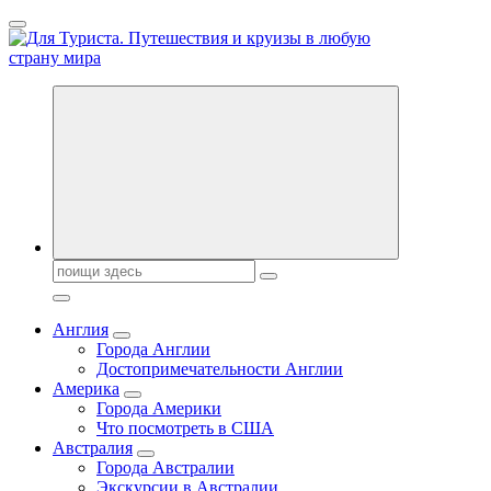
Перейти
к
содержанию
Новости туризма, куда поехать на отдых, где провести отпуск.
Горящие туры, путёвки в дома отдыха, туристическое
снаряжение, путеводители по странам мира
Поиск:
Англия
Города Англии
Достопримечательности Англии
Америка
Города Америки
Что посмотреть в США
Австралия
Города Австралии
Экскурсии в Австралии