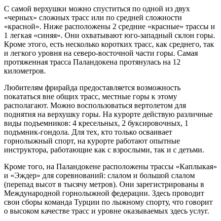
С самой верхушки можно спуститься по одной из двух
«черных» сложных трасс или по средней сложности
«красной». Ниже расположены 2 средние «красные» трассы и
1 легкая «синяя». Они охватывают юго-западный склон горы.
Кроме этого, есть несколько коротких трасс, как среднего, так
и легкого уровня на северо-восточной части горы. Самая
протяженная трасса Паландокена протянулась на 12
километров.
Любителям фрирайда предоставляется возможность
покататься вне общих трасс, местные горы к этому
располагают. Можно воспользоваться вертолетом для
поднятия на верхушку горы. На курорте действую различные
виды подъемников: 4 кресельных, 2 буксировочных, 1
подъмник-гондола. Для тех, кто только осваивает
горнолыжный спорт, на курорте работают опытные
инструктора, работающие как с взрослыми, так и с детьми.
Кроме того, на Паландокене расположены трассы «Каплыкая»
и «Эждер» для соревнований: слалом и большой слалом
(перепад высот в тысячу метров). Они зарегистрированы в
Международной горнолыжной федерации. Здесь проводит
свои сборы команда Турции по лыжному спорту, что говорит
о высоком качестве трасс и уровне оказываемых здесь услуг.