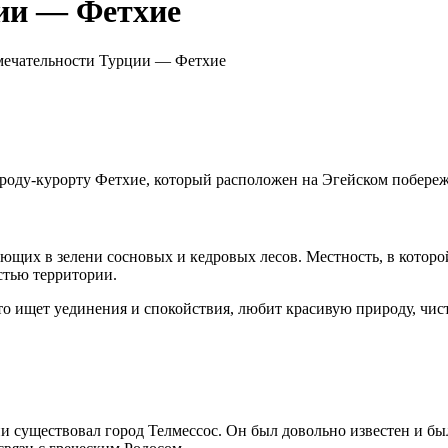
ии — Фетхие
ечательности Турции — Фетхие
роду-курорту Фетхие, который расположен на Эгейском побережь
ющих в зелени сосновых и кедровых лесов. Местность, в которой 
стью территории.
кто ищет уединения и спокойствия, любит красивую природу, чис
и существовал город Телмессос. Он был довольно известен и б