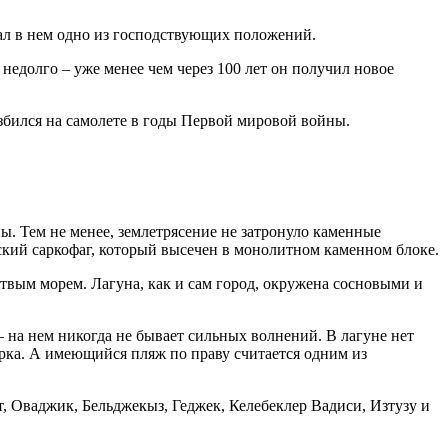
имал в нем одно из господствующих положений.
недолго – уже менее чем через 100 лет он получил новое
азбился на самолете в годы Первой мировой войны.
ы. Тем не менее, землетрясение не затронуло каменные
ский саркофаг, который высечен в монолитном каменном блоке.
вым морем. Лагуна, как и сам город, окружена сосновыми и
– на нем никогда не бывает сильных волнений. В лагуне нет
рка. А имеющийся пляж по праву считается одним из
 Оваджик, Бельджекыз, Геджек, Келебеклер Вадиси, Изтузу и