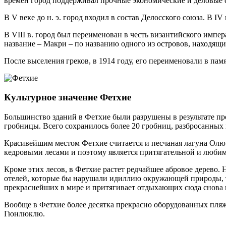
времен город поддерживал прочные экономические и деловые с
В V веке до н. э. город входил в состав Делосского союза. В 
В VIII в. город был переименован в честь византийского импер
название – Макри – по названию одного из островов, находящихс
После выселения греков, в 1914 году, его переименовали в пам
Культурное значение Фетхие
Большинство зданий в Фетхие были разрушены в результате про
гробницы. Всего сохранилось более 20 гробниц, разбросанных 
Красивейшим местом Фетхие считается и песчаная лагуна Олю 
кедровыми лесами и поэтому является притягательной и любимо
Кроме этих лесов, в Фетхие растет редчайшее абровое дерево.
отелей, которые бы нарушали идиллию окружающей природы, та
прекраснейших в мире и притягивает отдыхающих сюда снова 
Вообще в Фетхие более десятка прекрасно оборудованных пляж
Гюнлюклю.