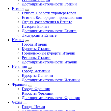
Достопримечательности Греции
Египет
Египет. Новости туроператоров
Египет. Беспорядки, происшествия
Отдых, развлечения в Египте
История Египта
Достопримечательности Египта
Экскурсии в Египте
Италия
Города Италии
Курорты Италии
Горнолыжные курорты Италии
Регионы Италии
Достопримечательности Италии
Испания
Города Испании
Курорты Испании
Достопримечательности Испании
Франция
Города Франции
Курорты Франции
Достопримечательности Франции
Чехия
Города Чехии