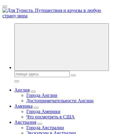
Перейти
к
содержанию
Новости туризма, куда поехать на отдых, где провести отпуск.
Поиск:
Англия
Города Англии
Достопримечательности Англии
Америка
Города Америки
Что посмотреть в США
Австралия
Города Австралии
Экскурсии в Австралии