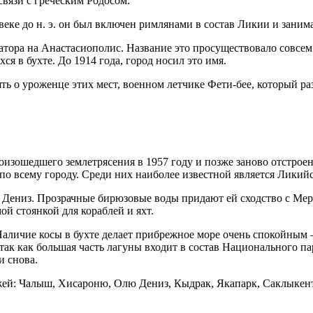
вязи с греческим Родосом.
IV веке до н. э. он был включен римлянами в состав Ликии и зан
атора на Анастасиополис. Название это просуществовало совсем 
я в бухте. До 1914 года, город носил это имя.
ять о уроженце этих мест, военном летчике Фети-бее, который р
изошедшего землетрясения в 1957 году и позже заново отстроен
по всему городу. Среди них наиболее известной является Ликий
Дениз. Прозрачные бирюзовые воды придают ей сходство с Мерт
й стоянкой для кораблей и яхт.
 Наличие косы в бухте делает прибрежное море очень спокойным 
к как большая часть лагуны входит в состав Национального па
и снова.
ей: Чалыш, Хисароню, Олю Дениз, Кыдрак, Якапарк, Саклыкент,