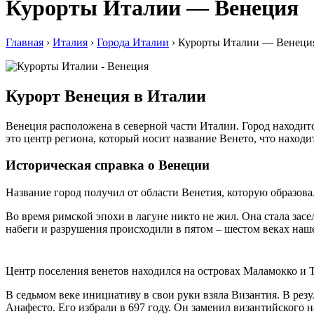
Курорты Италии — Венеция
Главная
›
Италия
›
Города Италии
›
Курорты Италии — Венеци
Курорт Венеция в Италии
Венеция расположена в северной части Италии. Город находитс
это центр региона, который носит название Венето, что наход
Историческая справка о Венеции
Название город получил от области Венетия, которую образова
Во время римской эпохи в лагуне никто не жил. Она стала засел
набеги и разрушения происходили в пятом – шестом веках наш
Центр поселения венетов находился на островах Маламокко и Т
В седьмом веке инициативу в свои руки взяла Византия. В ре
Анафесто. Его избрали в 697 году. Он заменил византийского 