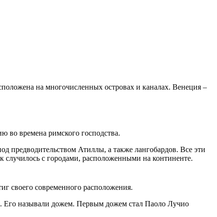
асположена на многочисленных островах и каналах. Венеция –
ию во времена римского господства.
 под предводительством Атиллы, а также лангобардов. Все эти
к случилось с городами, расположенными на континенте.
тиг своего современного расположения.
ля. Его называли дожем. Первым дожем стал Паоло Лучио