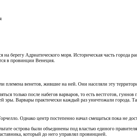
я
я на берегу Адриатического моря. Историческая часть города р
ится в провинции Венеция.
ли племена венетов, жившие на ней. Они населяли эту территор
яться только после набегов варваров, то есть вестготов, гуннов
ей эры. Варвары практически каждый раз уничтожали города. Та
орчелло. Однако центр постепенно начал смещаться пока не дос
зультате острова были объединены под властью единого правите
наставника, который до него управлял провинцией.