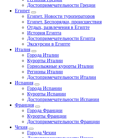
Достопримечательности Греции
Египет
Египет. Новости туроператоров
Египет. Беспорядки, происшествия
Отдых, развлечения в Египте
История Египта
Достопримечательности Египта
Экскурсии в Египте
Италия
Города Италии
Курорты Италии
Горнолыжные курорты Италии
Регионы Италии
Достопримечательности Италии
Испания
Города Испании
Курорты Испании
Достопримечательности Испании
Франция
Города Франции
Курорты Франции
Достопримечательности Франции
Чехия
Города Чехии