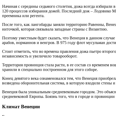
Начиная с середины седьмого столетия, дожа всегда избирали 
120 процессов избирания дожей. Последний дож – Лодовико Ман
преемника или регента.
После того, как лангобарды заняли территорию Равенны, Вене
ниточкой, которая связывала западные страны с Византию.
Поэтому уместным будет сказать, что Венеция в данном случае
арабов, норманнов и венгров. В 975 году флот мусульман дости
Стоит отметить, что во времена правления дожа пьетро второ
независимость и увеличило товарооборот.
Территория провинция стала расти, в ее состав со временем 
хранили в специально построенном для этого соборе.
Конец девятого века ознаменовался тем, что Венеция приобре
возведена оборонительная система, в которую входили стены и
Венеция была уникальным средневековым городом. Это объясн
средневековой Европы. Боязнь того, что в городе и провинции 
Климат Венеции