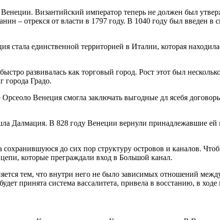
в Венеции. Византийский император теперь не должен был утверж
ин – отрекся от власти в 1797 году. В 1040 году был введен в 
ция стала единственной территорией в Италии, которая находил
 быстро развивалась как торговый город. Рост этот был несколь
г города Градо.
го Орсеоло Венеция смогла заключать выгодные дл ясебя догово
вошла Далмация. В 828 году Венеции вернули принадлежавшие е
ла сохранившуюся до сих пор структуру островов и каналов. Чт
 цепи, которые преграждали вход в Большой канал.
яется тем, что внутри него не было зависимых отношений межд
будет принята система вассалитета, привела в восстанию, в ход