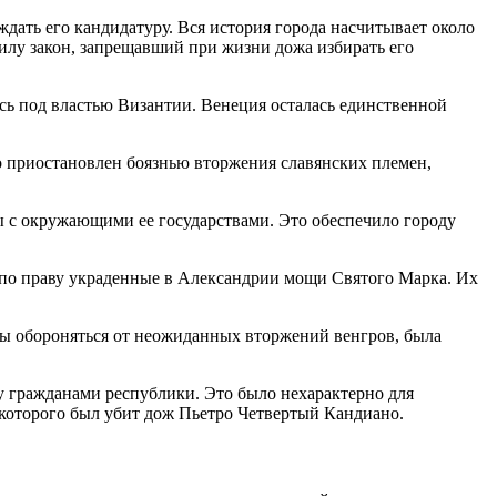
дать его кандидатуру. Вся история города насчитывает около
силу закон, запрещавший при жизни дожа избирать его
ась под властью Византии. Венеция осталась единственной
ко приостановлен боязнью вторжения славянских племен,
ры с окружающими ее государствами. Это обеспечило городу
й по праву украденные в Александрии мощи Святого Марка. Их
обы обороняться от неожиданных вторжений венгров, была
у гражданами республики. Это было нехарактерно для
е которого был убит дож Пьетро Четвертый Кандиано.