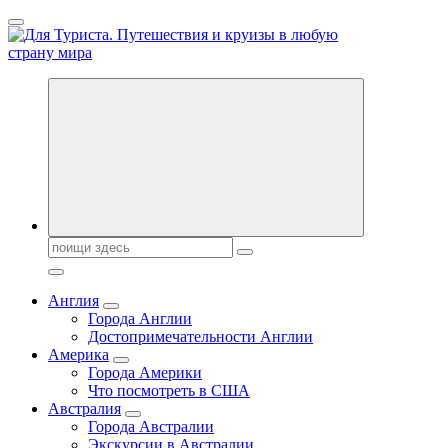
Перейти
к
содержанию
Новости туризма, куда поехать на отдых, где провести отпуск.
Поиск:
Англия
Города Англии
Достопримечательности Англии
Америка
Города Америки
Что посмотреть в США
Австралия
Города Австралии
Экскурсии в Австралии