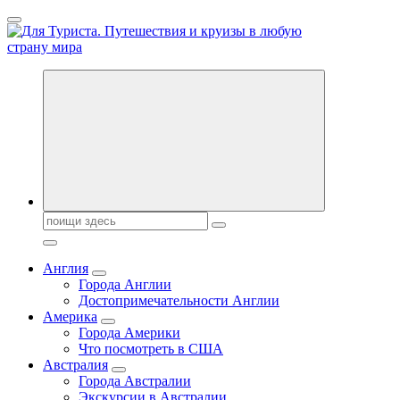
Перейти
к
содержанию
Новости туризма, куда поехать на отдых, где провести отпуск.
Горящие туры, путёвки в дома отдыха, туристическое
снаряжение, путеводители по странам мира
Поиск:
Англия
Города Англии
Достопримечательности Англии
Америка
Города Америки
Что посмотреть в США
Австралия
Города Австралии
Экскурсии в Австралии