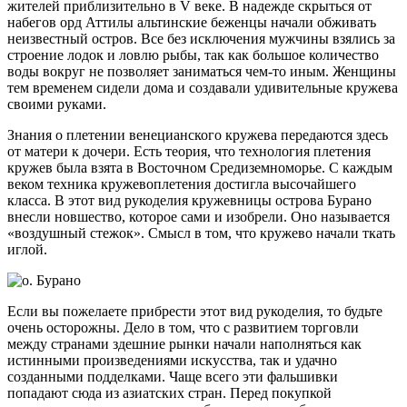
жителей приблизительно в V веке. В надежде скрыться от
набегов орд Аттилы альтинские беженцы начали обживать
неизвестный остров. Все без исключения мужчины взялись за
строение лодок и ловлю рыбы, так как большое количество
воды вокруг не позволяет заниматься чем-то иным. Женщины
тем временем сидели дома и создавали удивительные кружева
своими руками.
Знания о плетении венецианского кружева передаются здесь
от матери к дочери. Есть теория, что технология плетения
кружев была взята в Восточном Средиземноморье. С каждым
веком техника кружевоплетения достигла высочайшего
класса. В этот вид рукоделия кружевницы острова Бурано
внесли новшество, которое сами и изобрели. Оно называется
«воздушный стежок». Смысл в том, что кружево начали ткать
иглой.
Если вы пожелаете прибрести этот вид рукоделия, то будьте
очень осторожны. Дело в том, что с развитием торговли
между странами здешние рынки начали наполняться как
истинными произведениями искусства, так и удачно
созданными подделками. Чаще всего эти фальшивки
попадают сюда из азиатских стран. Перед покупкой