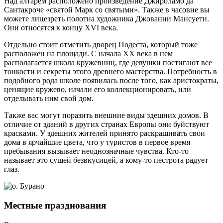
Над алтарем расположено произведение Джироламо да
Сантакроче «святой Марк со святыми». Также в часовне вы
можете лицезреть полотна художника Джованни Мансуети.
Они относятся к концу XVI века.
Отдельно стоит отметить дворец Подеста, который тоже
расположен на площади. С начала XX века в нем
располагается школа кружевниц, где девушки постигают все
тонкости и секреты этого древнего мастерства. Потребность в
подобного рода школе появилась после того, как аристократы,
ценящие кружево, начали его коллекционировать, или
отделывать ним свой дом.
Также вас могут поразить внешние виды здешних домов. В
отличие от зданий в других странах Европы они буйствуют
красками. У здешних жителей принято раскрашивать свои
дома в ярчайшие цвета, что у туристов в первое время
пребывания вызывает неоднозначные чувства. Кто-то
называет это сущей безвкусицей, а кому-то пестрота радует
глаз.
Местные празднования