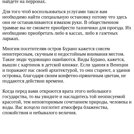
найдете на перронах.
Для того чтоб воспользоваться услугами такси вам
необходимо найти специальную остановку потому что здесь
они не останавливаются взмахом руки. В общественном
трамвае вы не сможете приобрести талончики для проезда. Их
необходимо приобретать либо в кассах, либо в газетных
ларьках.
Многим посетителям остров Бурано кажется совсем
неинтересным, скучным и недостойным внимания местом.
Такие люди чудовищно ошибаются. Виды Бурано, кажется,
вышли с картинок в детской книжке. Если здания в Венеции
и поражают нас своей архитектурой, то они стареют, а здания
островка, благодаря своим конфетно-пряничным цветам, не
поддаются действии времени.
Когда перед вами откроются врата этого небольшого
государства, то вы увидите и насладитесь той неописуемой
красотой, тем неповторимым сочетанием природы, человека и
воды. Вас всецело поглотит атмосфера блаженства,
спокойствия и небывалого величия.