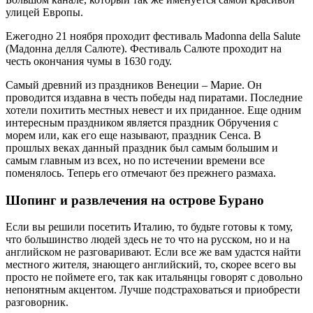
улицей Европы.
Ежегодно 21 ноября проходит фестиваль Madonna della Salute
(Мадонна делля Салюте). Фестиваль Салюте проходит на
честь окончания чумы в 1630 году.
Самый древний из праздников Венеции – Марие. Он
проводится издавна в честь победы над пиратами. Последние
хотели похитить местных невест и их приданное. Еще одним
интересным праздником является праздник Обручения с
морем или, как его еще называют, праздник Сенса. В
прошлых веках данный праздник был самым большим и
самым главным из всех, но по истечении времени все
поменялось. Теперь его отмечают без прежнего размаха.
Шопинг и развлечения на острове Бурано
Если вы решили посетить Италию, то будьте готовы к тому,
что большинство людей здесь не то что на русском, но и на
английском не разговаривают. Если все же вам удастся найти
местного жителя, знающего английский, то, скорее всего вы
просто не поймете его, так как итальянцы говорят с довольно
непонятным акцентом. Лучше подстраховаться и приобрести
разговорник.