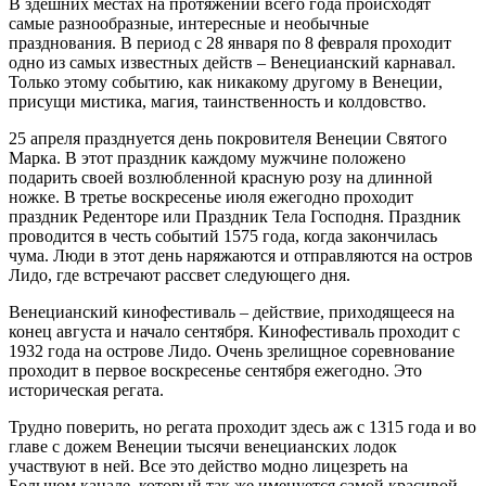
В здешних местах на протяжении всего года происходят
самые разнообразные, интересные и необычные
празднования. В период с 28 января по 8 февраля проходит
одно из самых известных действ – Венецианский карнавал.
Только этому событию, как никакому другому в Венеции,
присущи мистика, магия, таинственность и колдовство.
25 апреля празднуется день покровителя Венеции Святого
Марка. В этот праздник каждому мужчине положено
подарить своей возлюбленной красную розу на длинной
ножке. В третье воскресенье июля ежегодно проходит
праздник Реденторе или Праздник Тела Господня. Праздник
проводится в честь событий 1575 года, когда закончилась
чума. Люди в этот день наряжаются и отправляются на остров
Лидо, где встречают рассвет следующего дня.
Венецианский кинофестиваль – действие, приходящееся на
конец августа и начало сентября. Кинофестиваль проходит с
1932 года на острове Лидо. Очень зрелищное соревнование
проходит в первое воскресенье сентября ежегодно. Это
историческая регата.
Трудно поверить, но регата проходит здесь аж с 1315 года и во
главе с дожем Венеции тысячи венецианских лодок
участвуют в ней. Все это действо модно лицезреть на
Большом канале, который так же именуется самой красивой