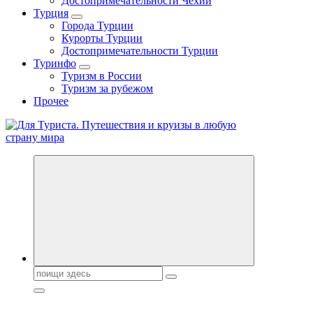
Достопримечательности Чехии
Турция
Города Турции
Курорты Турции
Достопримечательности Турции
Туринфо
Туризм в России
Туризм за рубежом
Прочее
Новости туризма, куда поехать на отдых, где провести отпуск.
Горящие туры, путёвки в дома отдыха, туристическое
снаряжение, путеводители по странам мира
Поиск: