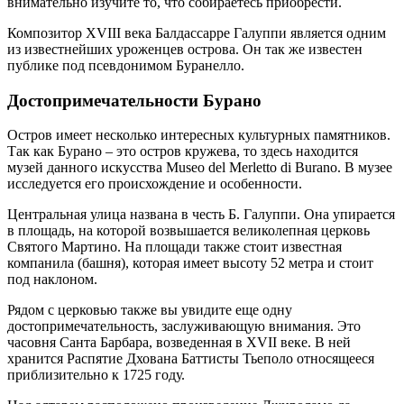
внимательно изучите то, что собираетесь приобрести.
Композитор XVIII века Балдассарре Галуппи является одним
из известнейших уроженцев острова. Он так же известен
публике под псевдонимом Буранелло.
Достопримечательности Бурано
Остров имеет несколько интересных культурных памятников.
Так как Бурано – это остров кружева, то здесь находится
музей данного искусства Museo del Merletto di Burano. В музее
исследуется его происхождение и особенности.
Центральная улица названа в честь Б. Галуппи. Она упирается
в площадь, на которой возвышается великолепная церковь
Святого Мартино. На площади также стоит известная
компанила (башня), которая имеет высоту 52 метра и стоит
под наклоном.
Рядом с церковью также вы увидите еще одну
достопримечательность, заслуживающую внимания. Это
часовня Санта Барбара, возведенная в XVII веке. В ней
хранится Распятие Дхована Баттисты Тьеполо относящееся
приблизительно к 1725 году.