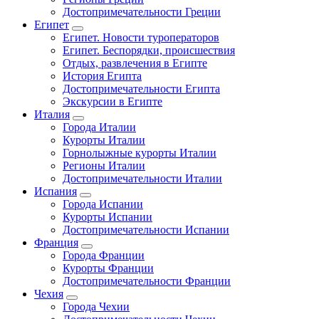
Достопримечательности Греции
Египет
Египет. Новости туроператоров
Египет. Беспорядки, происшествия
Отдых, развлечения в Египте
История Египта
Достопримечательности Египта
Экскурсии в Египте
Италия
Города Италии
Курорты Италии
Горнолыжные курорты Италии
Регионы Италии
Достопримечательности Италии
Испания
Города Испании
Курорты Испании
Достопримечательности Испании
Франция
Города Франции
Курорты Франции
Достопримечательности Франции
Чехия
Города Чехии