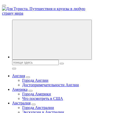
Перейти
к
содержанию
Новости туризма, куда поехать на отдых, где провести отпуск.
Поиск:
Англия
Города Англии
Достопримечательности Англии
Америка
Города Америки
Что посмотреть в США
Австралия
Города Австралии
Экскурсии в Австралии