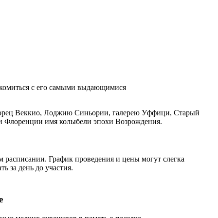
накомиться с его самыми выдающимися
дворец Веккио, Лоджию Синьории, галерею Уффици, Старый
али Флоренции имя колыбели эпохи Возрождения.
ом расписании. График проведения и цены могут слегка
ь за день до участия.
е