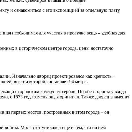
зных мелких сувениров в память о поездке.
кту и ознакомиться с его экспозицией за отдельную плату.
енная необходимая для участия в прогулке вещь – удобная для
оженных в историческом центре города, цены достаточно
ии. Изначально дворец проектировался как крепость –
ашней, высота которой составляет 94 метра.
лежащих городским коммунам гербов. По обе стороны у входа
ло, с 1873 года заменяющая оригинал. Также дворец знаменит
 из первых мостов, построенных в этом городе – он
й войны. Мост этот уникален еще и тем, что на нем