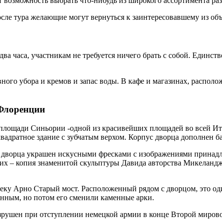
ет возможность выбрать что-нибудь из широкого ассортимента ра
сле тура желающие могут вернуться к заинтересовавшему из объе
два часа, участникам не требуется ничего брать с собой. Единств
вного убора и кремов и запас воды. В кафе и магазинах, распол
 Флоренции
лощади Синьории -одной из красивейших площадей во всей Итал
 квадратное здание с зубчатым верхом. Корпус дворца дополнен б
ад дворца украшен искусными фресками с изображениями принад
х – копия знаменитой скульптуры Давида авторства Микеландже
у Арно Старый мост. Расположенный рядом с дворцом, это один
янным, но потом его сменили каменные арки.
азрушен при отступлении немецкой армии в конце Второй мирово