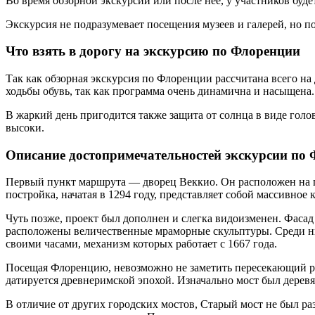
Во время обзорной экскурсии или после нее, у участников буд
Экскурсия не подразумевает посещения музеев и галерей, но по
Что взять в дорогу на экскурсию по Флоренции
Так как обзорная экскурсия по Флоренции рассчитана всего на 
ходьбы обувь, так как программа очень динамична и насыщена.
В жаркий день пригодится также защита от солнца в виде голо
высоки.
Описание достопримечательностей экскурсии по
Первый пункт маршрута — дворец Веккио. Он расположен на п
постройка, начатая в 1294 году, представляет собой массивное
Чуть позже, проект был дополнен и слегка видоизменен. Фас
расположены величественные мраморные скульптуры. Среди ни
своими часами, механизм которых работает с 1667 года.
Посещая Флоренцию, невозможно не заметить пересекающий рек
датируется древнеримской эпохой. Изначально мост был дерев
В отличие от других городских мостов, Старый мост не был р