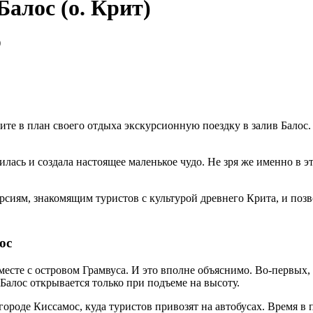
алос (о. Крит)
)
те в план своего отдыха экскурсионную поездку в залив Балос. 
пилась и создала настоящее маленькое чудо. Не зря же именно в э
сиям, знакомящим туристов с культурой древнего Крита, и позво
ос
есте с островом Грамвуса. И это вполне объяснимо. Во-первых, о
 Балос открывается только при подъеме на высоту.
городе Киссамос, куда туристов привозят на автобусах. Время в 