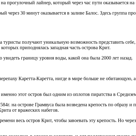
на прогулочный лайнер, который через час пути оказывается на 
й через 30 минут оказывается в заливе Балос. Здесь группа пров
а туристы получают уникальную возможность представить себе, к
е которых приподнялась западная часть острова Крит.
о увидеть границу уровня воды, какой она была 2000 лет назад.
ерепаху Каретта-Каретта, нигде в мире больше не обитающую, 
ь именно этот остров был одним из оплотов пиратства в Средизе
584г. на острове Грамвуса была возведена крепость по образу и
рита от вражеских набегов.
ремени весь остров Крит, чтобы завоевать эту крепость. Но чере