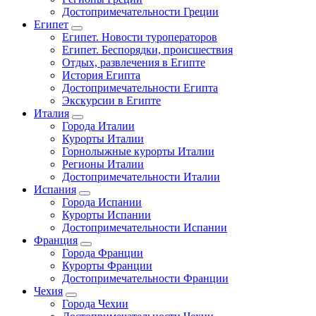
Достопримечательности Греции
Египет
Египет. Новости туроператоров
Египет. Беспорядки, происшествия
Отдых, развлечения в Египте
История Египта
Достопримечательности Египта
Экскурсии в Египте
Италия
Города Италии
Курорты Италии
Горнолыжные курорты Италии
Регионы Италии
Достопримечательности Италии
Испания
Города Испании
Курорты Испании
Достопримечательности Испании
Франция
Города Франции
Курорты Франции
Достопримечательности Франции
Чехия
Города Чехии