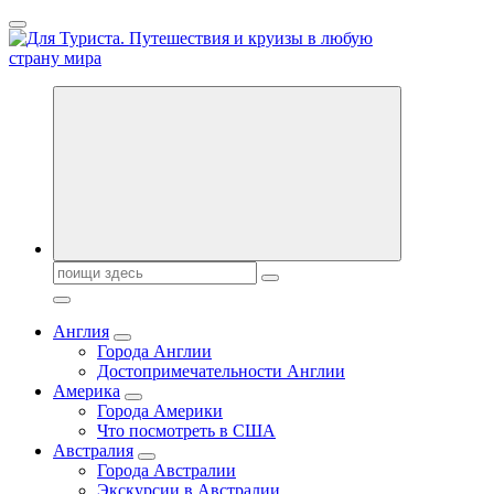
Перейти
к
содержанию
Новости туризма, куда поехать на отдых, где провести отпуск.
Поиск:
Англия
Города Англии
Достопримечательности Англии
Америка
Города Америки
Что посмотреть в США
Австралия
Города Австралии
Экскурсии в Австралии