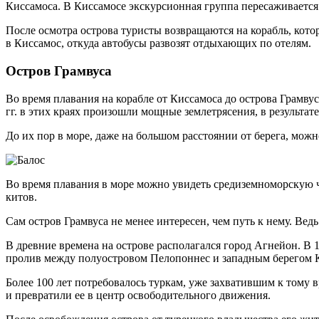
Киссамоса. В Киссамосе экскурсионная группа пересаживается 
После осмотра острова туристы возвращаются на корабль, которы
в Киссамос, откуда автобусы развозят отдыхающих по отелям.
Остров Грамвуса
Во время плавания на корабле от Киссамоса до острова Грамвус
гг. в этих краях произошли мощные землетрясения, в результат
До их пор в море, даже на большом расстоянии от берега, можн
Во время плавания в море можно увидеть средиземноморскую ч
китов.
Сам остров Грамвуса не менее интересен, чем путь к нему. Вед
В древние времена на острове располагался город Агнейон. В 1
пролив между полуостровом Пелопоннес и западным берегом К
Более 100 лет потребовалось туркам, уже захватившим к тому в
и превратили ее в центр освободительного движения.