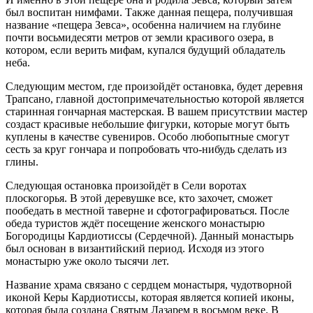
был воспитан нимфами. Также данная пещера, получившая
название «пещера Зевса», особенна наличием на глубине
почти восьмидесяти метров от земли красивого озера, в
котором, если верить мифам, купался будущий обладатель
неба.
Следующим местом, где произойдёт остановка, будет деревня
Трапсано, главной достопримечательностью которой является
старинная гончарная мастерская. В вашем присутствии мастер
создаст красивые небольшие фигурки, которые могут быть
куплены в качестве сувениров. Особо любопытные смогут
сесть за круг гончара и попробовать что-нибудь сделать из
глины.
Следующая остановка произойдёт в Сели воротах
плоскогорья. В этой деревушке все, кто захочет, сможет
пообедать в местной таверне и сфотографироваться. После
обеда туристов ждёт посещение женского монастырю
Богородицы Кардиотиссы (Сердечной). Данный монастырь
был основан в византийский период. Исходя из этого
монастырю уже около тысячи лет.
Название храма связано с сердцем монастыря, чудотворной
иконой Керы Кардиотиссы, которая является копией иконы,
которая была создана Святым Лазарем в восьмом веке. В