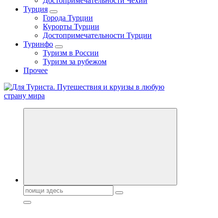
Достопримечательности Чехии
Турция
Города Турции
Курорты Турции
Достопримечательности Турции
Туринфо
Туризм в России
Туризм за рубежом
Прочее
Новости туризма, куда поехать на отдых, где провести отпуск.
Горящие туры, путёвки в дома отдыха, туристическое
снаряжение, путеводители по странам мира
Поиск: