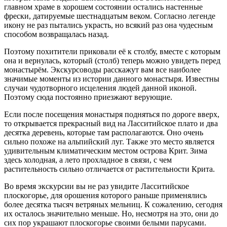
главном храме в хорошем состоянии остались настенные
фрески, датируемые шестнадцатым веком. Согласно легенде
икону не раз пытались украсть, но всякий раз она чудесным
способом возвращалась назад.
Поэтому похитители приковали её к столбу, вместе с которым
она и вернулась, который (столб) теперь можно увидеть перед
монастырём. Экскурсоводы расскажут вам все наиболее
значимые моменты из истории данного монастыря. Известны
случаи чудотворного исцеления людей данной иконой.
Поэтому сюда постоянно приезжают верующие.
Если после посещения монастыря подняться по дороге вверх,
то открывается прекрасный вид на Ласситийское плато и два
десятка деревень, которые там располагаются. Оно очень
сильно похоже на альпийский луг. Также это место является
удивительным климатическим местом острова Крит. Зима
здесь холодная, а лето прохладное в связи, с чем
растительность сильно отличается от растительности Крита.
Во время экскурсии вы не раз увидите Ласситийское
плоскогорье, для орошения которого раньше применялись
более десятка тысяч ветряных мельниц. К сожалению, сегодня
их осталось значительно меньше. Но, несмотря на это, они до
сих пор украшают плоскогорье своими белыми парусами.