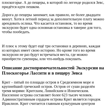
плоскогорье. А до пещеры, в которой по легенде родился Зевс,
придётся идти пешком.
Дорога до пещеры занимает, как правило, не более двадцати
минут. Хотя в летний период за дополнительную плату можно
арендовать ослика. Что касается остановок, то во время
экскурсии будет одна основная остановка в таверне для того,
чтобы пообедать.
И плюс к этому будет ещё три остановки в деревнях, каждая
из которых имеет свою историю. Но кроме того во время
экскурсии не раз будут встречаться места, где можно
приобрести сувениры, или что-нибудь покушать.
Описание достопримечательностей Экскурсии на
Плоскогорье Лассити и в пещеру Зевса
Крит – пятый по площади остров в Средиземном море и
крупнейший греческий остров. Остров от суши разделён
тремя морями: Критским, Ливийским и Ионическим.
Население острова составляет более 623 тысяч человек.
Административным сердцем острова Крит является городок
Ираклион. Крит считается главным культурным центром