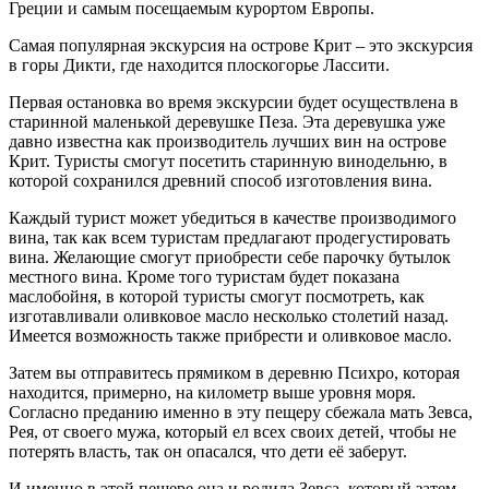
Греции и самым посещаемым курортом Европы.
Самая популярная экскурсия на острове Крит – это экскурсия
в горы Дикти, где находится плоскогорье Лассити.
Первая остановка во время экскурсии будет осуществлена в
старинной маленькой деревушке Пеза. Эта деревушка уже
давно известна как производитель лучших вин на острове
Крит. Туристы смогут посетить старинную винодельню, в
которой сохранился древний способ изготовления вина.
Каждый турист может убедиться в качестве производимого
вина, так как всем туристам предлагают продегустировать
вина. Желающие смогут приобрести себе парочку бутылок
местного вина. Кроме того туристам будет показана
маслобойня, в которой туристы смогут посмотреть, как
изготавливали оливковое масло несколько столетий назад.
Имеется возможность также прибрести и оливковое масло.
Затем вы отправитесь прямиком в деревню Психро, которая
находится, примерно, на километр выше уровня моря.
Согласно преданию именно в эту пещеру сбежала мать Зевса,
Рея, от своего мужа, который ел всех своих детей, чтобы не
потерять власть, так он опасался, что дети её заберут.
И именно в этой пещере она и родила Зевса, который затем