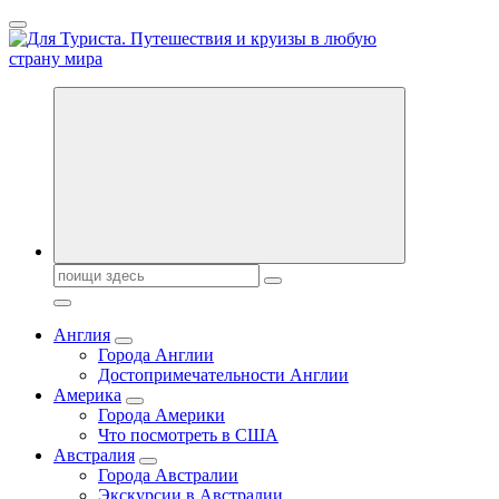
Перейти
к
содержанию
Новости туризма, куда поехать на отдых, где провести отпуск.
Горящие туры, путёвки в дома отдыха, туристическое
снаряжение, путеводители по странам мира
Поиск:
Англия
Города Англии
Достопримечательности Англии
Америка
Города Америки
Что посмотреть в США
Австралия
Города Австралии
Экскурсии в Австралии