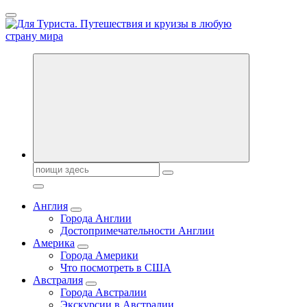
Перейти
к
содержанию
Новости туризма, куда поехать на отдых, где провести отпуск.
Горящие туры, путёвки в дома отдыха, туристическое
снаряжение, путеводители по странам мира
Поиск:
Англия
Города Англии
Достопримечательности Англии
Америка
Города Америки
Что посмотреть в США
Австралия
Города Австралии
Экскурсии в Австралии