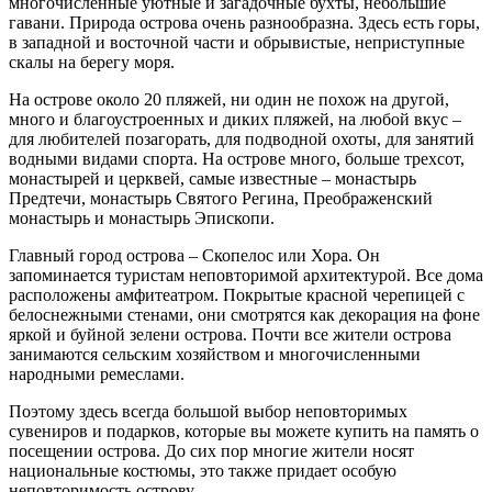
многочисленные уютные и загадочные бухты, небольшие
гавани. Природа острова очень разнообразна. Здесь есть горы,
в западной и восточной части и обрывистые, неприступные
скалы на берегу моря.
На острове около 20 пляжей, ни один не похож на другой,
много и благоустроенных и диких пляжей, на любой вкус –
для любителей позагорать, для подводной охоты, для занятий
водными видами спорта. На острове много, больше трехсот,
монастырей и церквей, самые известные – монастырь
Предтечи, монастырь Святого Регина, Преображенский
монастырь и монастырь Эпископи.
Главный город острова – Скопелос или Хора. Он
запоминается туристам неповторимой архитектурой. Все дома
расположены амфитеатром. Покрытые красной черепицей с
белоснежными стенами, они смотрятся как декорация на фоне
яркой и буйной зелени острова. Почти все жители острова
занимаются сельским хозяйством и многочисленными
народными ремеслами.
Поэтому здесь всегда большой выбор неповторимых
сувениров и подарков, которые вы можете купить на память о
посещении острова. До сих пор многие жители носят
национальные костюмы, это также придает особую
неповторимость острову.