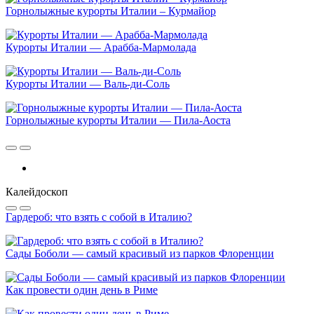
Горнолыжные курорты Италии – Курмайор
Курорты Италии — Арабба-Мармолада
Курорты Италии — Валь-ди-Соль
Горнолыжные курорты Италии — Пила-Аоста
Калейдоскоп
Гардероб: что взять с собой в Италию?
Сады Боболи — самый красивый из парков Флоренции
Как провести один день в Риме