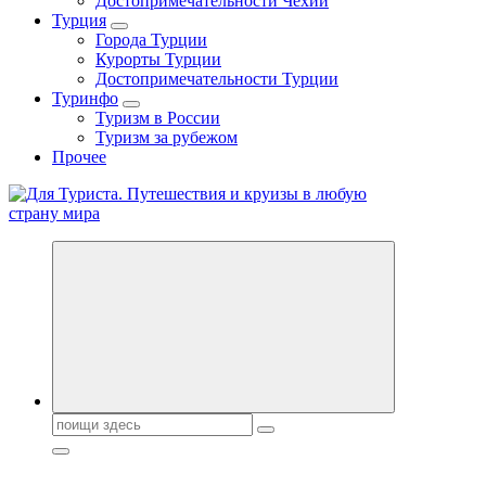
Достопримечательности Чехии
Турция
Города Турции
Курорты Турции
Достопримечательности Турции
Туринфо
Туризм в России
Туризм за рубежом
Прочее
Новости туризма, куда поехать на отдых, где провести отпуск.
Горящие туры, путёвки в дома отдыха, туристическое
снаряжение, путеводители по странам мира
Поиск: