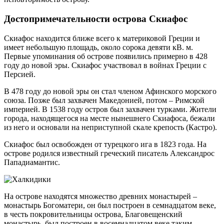
Достопримечательности острова Скиафос
Скиафос находится ближе всего к материковой Греции и
имеет небольшую площадь, около сорока девяти кВ. м.
Первые упоминания об острове появились примерно в 428
году до новой эры. Скиафос участвовал в войнах Греции с
Персией.
В 478 году до новой эры он стал членом Афинского морского
союза. Позже был захвачен Македонией, потом – Римской
империей. В 1538 году остров был захвачен турками. Жители
города, находящегося на месте нынешнего Скиафоса, бежали
из него и основали на неприступной скале крепость (Кастро).
Скиафос был освобожден от турецкого ига в 1823 года. На
острове родился известный греческий писатель Александрос
Пападиамантис.
На острове находятся множество древних монастырей –
монастырь Богоматери, он был построен в семнадцатом веке,
в честь покровительницы острова, Благовещенский
монастырь, был построен в восемнадцатом веке таким