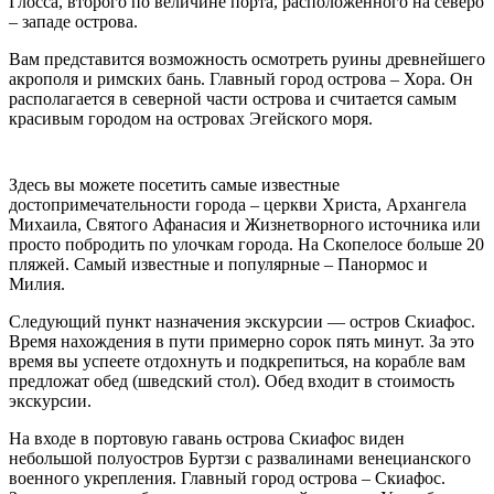
Глосса, второго по величине порта, расположенного на северо
– западе острова.
Вам представится возможность осмотреть руины древнейшего
акрополя и римских бань. Главный город острова – Хора. Он
располагается в северной части острова и считается самым
красивым городом на островах Эгейского моря.
Здесь вы можете посетить самые известные
достопримечательности города – церкви Христа, Архангела
Михаила, Святого Афанасия и Жизнетворного источника или
просто побродить по улочкам города. На Скопелосе больше 20
пляжей. Самый известные и популярные – Панормос и
Милия.
Следующий пункт назначения экскурсии — остров Скиафос.
Время нахождения в пути примерно сорок пять минут. За это
время вы успеете отдохнуть и подкрепиться, на корабле вам
предложат обед (шведский стол). Обед входит в стоимость
экскурсии.
На входе в портовую гавань острова Скиафос виден
небольшой полуостров Буртзи с развалинами венецианского
военного укрепления. Главный город острова – Скиафос.