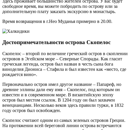
Здесь проживает большинство жителей острова. У вас будет
свободное время, вы можете побродить по острову или за
дополнительную плату заказать экскурсию в монастырь.
Время возвращения в г.Нео Муданья примерно в 20.00.
Достопримечательности острова Скопелос
Скопелос – второй по величине греческий остров в скоплении
островов в Эгейском море – Северные Спорады. Как гласит
греческая легенда, остров был назван в честь сына бога
виноделия Диониса – Стафила и был известен как «место, где
рождается вино».
Первоначально остров имел другое название – Папареф, но
древние эллины дали ему имя – Скопелос, под которым он
известен и в современном мире. В византийскую эпоху
остров был местом ссылок. В 1204 году он был захвачен
венецианцами. Несколько веков здесь правили турки, в 1832
году остров был освобожден.
Скопелос считают одним из самых зеленых островов Греции.
На протяжении всей береговой линии острова встречаются