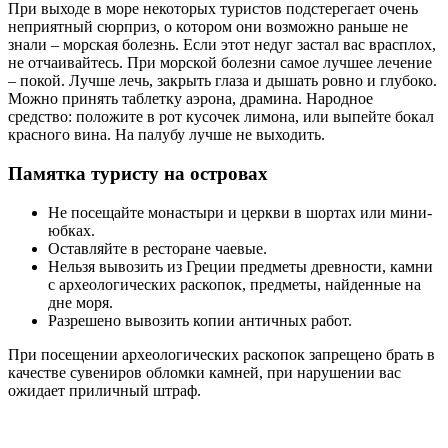
При выходе в море некоторых туристов подстерегает очень
неприятный сюрприз, о котором они возможно раньше не
знали – морская болезнь. Если этот недуг застал вас врасплох,
не отчаивайтесь. При морской болезни самое лучшее лечение
– покой. Лучше лечь, закрыть глаза и дышать ровно и глубоко.
Можно принять таблетку аэрона, драмина. Народное
средство: положите в рот кусочек лимона, или выпейте бокал
красного вина. На палубу лучше не выходить.
Памятка туристу на островах
Не посещайте монастыри и церкви в шортах или мини-
юбках.
Оставляйте в ресторане чаевые.
Нельзя вывозить из Греции предметы древности, камни
с археологических раскопок, предметы, найденные на
дне моря.
Разрешено вывозить копии античных работ.
При посещении археологических раскопок запрещено брать в
качестве сувениров обломки камней, при нарушении вас
ожидает приличный штраф.