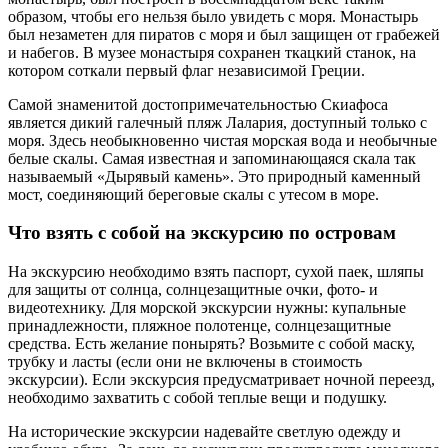
образом, чтобы его нельзя было увидеть с моря. Монастырь
был незаметен для пиратов с моря и был защищен от грабежей
и набегов. В музее монастыря сохранен ткацкий станок, на
котором соткали первый флаг независимой Греции.
Самой знаменитой достопримечательностью Скиафоса
является дикий галечный пляж Лалария, доступный только с
моря. Здесь необыкновенно чистая морская вода и необычные
белые скалы. Самая известная и запоминающаяся скала так
называемый «Дырявый камень». Это природный каменный
мост, соединяющий береговые скалы с утесом в море.
Что взять с собой на экскурсию по островам
На экскурсию необходимо взять паспорт, сухой паек, шляпы
для защиты от солнца, солнцезащитные очки, фото- и
видеотехнику. Для морской экскурсии нужны: купальные
принадлежности, пляжное полотенце, солнцезащитные
средства. Есть желание понырять? Возьмите с собой маску,
трубку и ласты (если они не включены в стоимость
экскурсии). Если экскурсия предусматривает ночной переезд,
необходимо захватить с собой теплые вещи и подушку.
На исторические экскурсии надевайте светлую одежду и