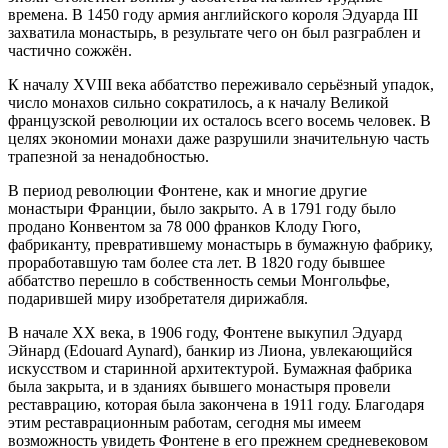
времена. В 1450 году армия английского короля Эдуарда III
захватила монастырь, в результате чего он был разграблен и
частично сожжён.
К началу XVIII века аббатство переживало серьёзный упадок,
число монахов сильно сократилось, а к началу Великой
французской революции их осталось всего восемь человек. В
целях экономии монахи даже разрушили значительную часть
трапезной за ненадобностью.
В период революции Фонтене, как и многие другие
монастыри Франции, было закрыто. А в 1791 году было
продано Конвентом за 78 000 франков Клоду Гюго,
фабриканту, превратившему монастырь в бумажную фабрику,
проработавшую там более ста лет. В 1820 году бывшее
аббатство перешло в собственность семьи Монгольфье,
подарившей миру изобретателя дирижабля.
В начале XX века, в 1906 году, Фонтене выкупил Эдуард
Эйнард (Edouard Aynard), банкир из Лиона, увлекающийся
искусством и старинной архитектурой. Бумажная фабрика
была закрыта, и в зданиях бывшего монастыря провели
реставрацию, которая была закончена в 1911 году. Благодаря
этим реставрационным работам, сегодня мы имеем
возможность увидеть Фонтене в его прежнем средневековом