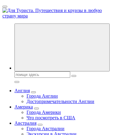
Перейти
к
содержанию
Новости туризма, куда поехать на отдых, где провести отпуск.
Горящие туры, путёвки в дома отдыха, туристическое
снаряжение, путеводители по странам мира
Поиск:
Англия
Города Англии
Достопримечательности Англии
Америка
Города Америки
Что посмотреть в США
Австралия
Города Австралии
Экскурсии в Австралии