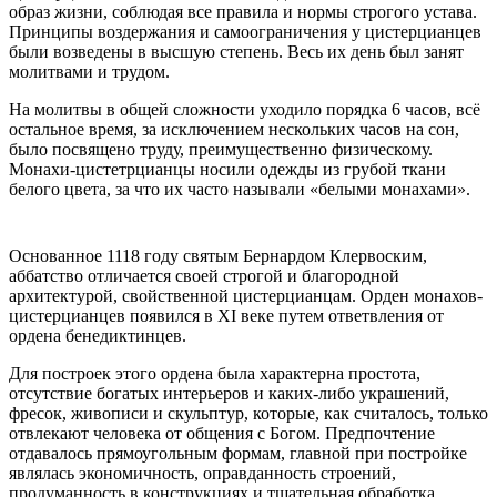
образ жизни, соблюдая все правила и нормы строгого устава.
Принципы воздержания и самоограничения у цистерцианцев
были возведены в высшую степень. Весь их день был занят
молитвами и трудом.
На молитвы в общей сложности уходило порядка 6 часов, всё
остальное время, за исключением нескольких часов на сон,
было посвящено труду, преимущественно физическому.
Монахи-цистетрцианцы носили одежды из грубой ткани
белого цвета, за что их часто называли «белыми монахами».
Основанное 1118 году святым Бернардом Клервоским,
аббатство отличается своей строгой и благородной
архитектурой, свойственной цистерцианцам. Орден монахов-
цистерцианцев появился в XI веке путем ответвления от
ордена бенедиктинцев.
Для построек этого ордена была характерна простота,
отсутствие богатых интерьеров и каких-либо украшений,
фресок, живописи и скульптур, которые, как считалось, только
отвлекают человека от общения с Богом. Предпочтение
отдавалось прямоугольным формам, главной при постройке
являлась экономичность, оправданность строений,
продуманность в конструкциях и тщательная обработка