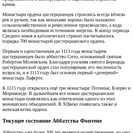
камня.
Монастыри ордена цистерцианцев строились всегда вблизи
рек и ручьев, так как монахами хорошо было налажено
сельскохозяйственное и ремесленное производство, а вода
являлась необходимым источником энергии. К концу периода
Средних веков в католических странах насчитывалось
порядка 700 монастырей цистерцианского ордена.
Первым и единственным до 1113 года монастырем
цистерцианцев было аббатство Сито, основанный святым
Робертом Молемским. Благодаря усилиям святого Бернарда
цистерцианский орден стал популярным, его численность
возросла, и в 1113 году был основан первый «дочерний»
монастырь Лаферте.
К 1115 году открылось ещё три монастыря: Потиньи, Клерво и
Моримонде. В дальнейшем все новые цистерцианские
монастыри появлялись как ответвления одного из этих
монашеских объединений. В XIIвеке появилась также и
женская ветвь ордена.
Текущее состояние Аббатства Фонтене
Аббатство уже более 200 лет является недействующим, но оно