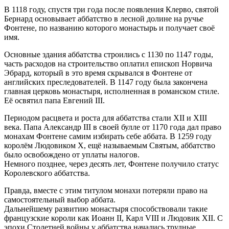
В 1118 году, спустя три года после появления Клерво, святой
Бернард основывает аббатство в лесной долине на ручье
Фонтене, по названию которого монастырь и получает своё
имя.
Основные здания аббатства строились с 1130 по 1147 годы,
часть расходов на строительство оплатил епископ Норвича
Эбрард, который в это время скрывался в Фонтене от
английских преследователей. В 1147 году была закончена
главная церковь монастыря, исполненная в романском стиле.
Её освятил папа Евгений III.
Периодом расцвета и роста для аббатства стали XII и XIII
века. Папа Александр III в своей булле от 1170 года дал право
монахам Фонтене самим избирать себе аббата. В 1259 году
королём Людовиком X, ещё называемым Святым, аббатство
было освобождено от уплаты налогов.
Немного позднее, через десять лет, Фонтене получило статус
Королевского аббатства.
Правда, вместе с этим титулом монахи потеряли право на
самостоятельный выбор аббата.
Дальнейшему развитию монастыря способствовали такие
французские короли как Иоанн II, Карл VIII и Людовик XII. С
эпохи Столетней войны у аббатства начались трудные