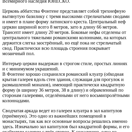
Всемирного наследия ЮНЕСКО.
Церковь аббатства Фонтене представляет собой трехнефную
вытянутую базилику с тремя высокими стрельчатыми сводами
и имеет в плане форму латинского креста. Центральный неф
церкви шириной всего 8 метров, зато в длину 66 метров.
Трансепт имеет длину 20 метров. Боковые нефы отделены от
центрального тяжелыми романскими колоннами, на которых
держится слегка заострённый, но ещё пока не стрельчатый
свод. Практически всю площадь строения покрывает
мозаичный пол.
Интерьер церкви выдержан в строгом стиле, простых линиях
и с минимумом украшений.
В Фонтене хорошо сохранился романский клуатр (обходная
крытая галерея вдоль стен здания, служащая для прогулок и
размышлений монахов), имеющий практически квадратную
форму (в ширину 36 метров, 38 в длину) и обрамленный по
сторонам галереями, отделёнными от него восьмипролётными
колоннадами.
Сводчатая аркада ведет из галереи клуатра в зал капитулов
(приёмную). Это одно из важнейших помещений в
монастырях, так как все основные вопросы решались именно
здесь. Изначально зал капитулов был квадратной формы, и его
окаймляли галереи с трёх сторон. К сожалению, одна из