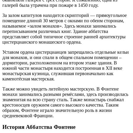
галерей была утрачена при пожаре в 1450 году.
За залом капитулов находится скрипторий — прямоугольное
помещение длиной 30 метров с окнами по обеим сторонам,
называемое «залом монахов». Здесь монахи занимались
переписыванием различных книг. Здание аббатства
представляет собой типичное строение ранней архитектуры
цистерцианского монашеского ордена.
Уставом ордена цистерцианцев запрещались отдельные кельи
для монахов, и они спали в общем спальном помещении –
дормитории, расположенном на втором этаже здания. В
южной части монастыря находится построенная в XII веке
монастырская кузница, служившая первоначально как
каменотёсная мастерская.
Также можно увидеть литейную мастерскую. В Фонтене
монахи занимались разными ремёслами, здесь производилась
знаменитая на всю страну сталь. Также монастырь снабжал
крестоносцев оружием самого высокого качества. Таким
образом, Фонтене играло значительную роль в жизни
средневековой Франции.
История Аббатства Фонтене