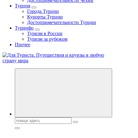
Достопримечательности Чехии
Турция
Города Турции
Курорты Турции
Достопримечательности Турции
Туринфо
Туризм в России
Туризм за рубежом
Прочее
Новости туризма, куда поехать на отдых, где провести отпуск.
Горящие туры, путёвки в дома отдыха, туристическое
снаряжение, путеводители по странам мира
Поиск: