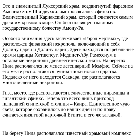
Это и знаменитый Луксорский храм, воздвигнутый фараоном
Аменемхетом III и двухкилометровая аллея сфинксов.
Величественный Карнакский храм, который считается самым
древним храмом в мире. Он был посвящен главному
государственному божеству Амону-Ра.
Особого внимания здесь заслуживает «Город мёртвых», где
расположен фиванский некрополь, включающий в себя
Долину царей и Долину цариц. Здесь находятся погребальные
храмы царицы Хатшепсут, Мединет-Абу, Рамессиум и
остальные некрополи древнеегипетской знати. На берегах
Нила располагался не менее легендарный Мемфис. Сейчас на
его месте располагаются руины эпохи нового царства.
Недалеко от него находится Саккара, где располагаются
многочисленные некрополи.
Гиза, место, где располагаются величественные пирамиды и
гигантский сфинкс. Теперь это всего лишь пригород
нынешней египетской столицы – Каира. Единственное чудо
света, которое сохранилось до наших дней и по праву
считается визитной карточкой Египта и его же загадкой.
На берегу Нила располагался известный храмовый комплекс