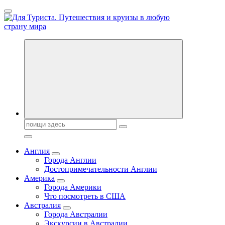
Перейти
к
содержанию
Новости туризма, куда поехать на отдых, где провести отпуск.
Горящие туры, путёвки в дома отдыха, туристическое
снаряжение, путеводители по странам мира
Поиск:
Англия
Города Англии
Достопримечательности Англии
Америка
Города Америки
Что посмотреть в США
Австралия
Города Австралии
Экскурсии в Австралии