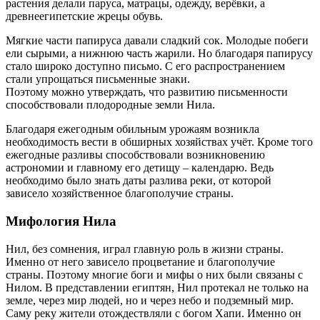
растения делали паруса, матрацы, одежду, верёвки, а
древнеегипетские жрецы обувь.
Мягкие части папируса давали сладкий сок. Молодые побеги
ели сырыми, а нижнюю часть жарили. Но благодаря папирусу
стало широко доступно письмо. С его распространением
стали упрощаться письменные знаки.
Поэтому можно утверждать, что развитию письменности
способствовали плодородные земли Нила.
Благодаря ежегодным обильным урожаям возникла
необходимость вести в обширных хозяйствах учёт. Кроме того
ежегодные разливы способствовали возникновению
астрономии и главному его детищу – календарю. Ведь
необходимо было знать даты разлива реки, от которой
зависело хозяйственное благополучие страны.
Мифология Нила
Нил, без сомнения, играл главную роль в жизни страны.
Именно от него зависело процветание и благополучие
страны. Поэтому многие боги и мифы о них были связаны с
Нилом. В представлении египтян, Нил протекал не только на
земле, через мир людей, но и через небо и подземный мир.
Саму реку жители отождествляли с богом Хапи. Именно он