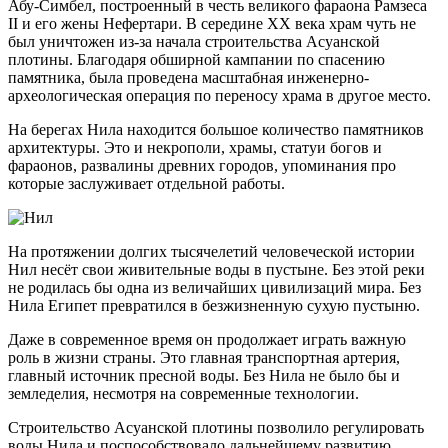
Абу-Симбел, построенный в честь великого фараона Рамзеса
II и его жены Нефертари. В середине XX века храм чуть не
был уничтожен из-за начала строительства Асуанской
плотины. Благодаря обширной кампании по спасению
памятника, была проведена масштабная инженерно-
археологическая операция по переносу храма в другое место.
На берегах Нила находится большое количество памятников
архитектуры. Это и некрополи, храмы, статуи богов и
фараонов, развалины древних городов, упоминания про
которые заслуживает отдельной работы.
На протяжении долгих тысячелетий человеческой истории
Нил несёт свои живительные воды в пустыне. Без этой реки
не родилась бы одна из величайших цивилизаций мира. Без
Нила Египет превратился в безжизненную сухую пустыню.
Даже в современное время он продолжает играть важную
роль в жизни страны. Это главная транспортная артерия,
главный источник пресной воды. Без Нила не было бы и
земледелия, несмотря на современные технологии.
Строительство Асуанской плотины позволило регулировать
воды Нила и поспособствовало дальнейшему развитию