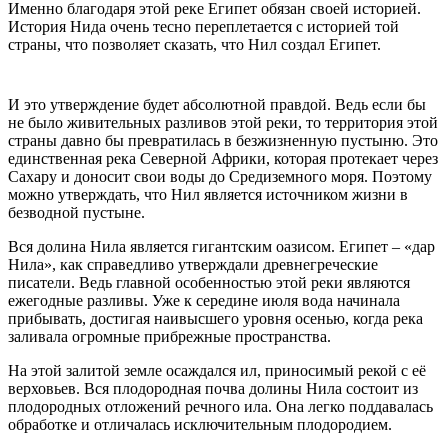
Именно благодаря этой реке Египет обязан своей историей.
История Нида очень тесно переплетается с историей той
страны, что позволяет сказать, что Нил создал Египет.
И это утверждение будет абсолютной правдой. Ведь если бы
не было живительных разливов этой реки, то территория этой
страны давно бы превратилась в безжизненную пустыню. Это
единственная река Северной Африки, которая протекает через
Сахару и доносит свои воды до Средиземного моря. Поэтому
можно утверждать, что Нил является источником жизни в
безводной пустыне.
Вся долина Нила является гигантским оазисом. Египет – «дар
Нила», как справедливо утверждали древнегреческие
писатели. Ведь главной особенностью этой реки являются
ежегодные разливы. Уже к середине июля вода начинала
прибывать, достигая наивысшего уровня осенью, когда река
заливала огромные прибрежные пространства.
На этой залитой земле осаждался ил, приносимый рекой с её
верховьев. Вся плодородная почва долины Нила состоит из
плодородных отложений речного ила. Она легко поддавалась
обработке и отличалась исключительным плодородием.