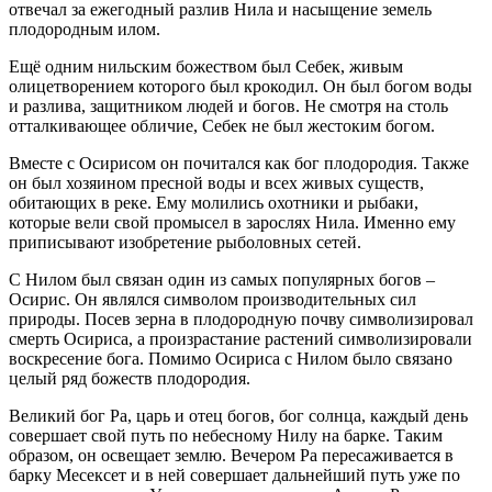
отвечал за ежегодный разлив Нила и насыщение земель
плодородным илом.
Ещё одним нильским божеством был Себек, живым
олицетворением которого был крокодил. Он был богом воды
и разлива, защитником людей и богов. Не смотря на столь
отталкивающее обличие, Себек не был жестоким богом.
Вместе с Осирисом он почитался как бог плодородия. Также
он был хозяином пресной воды и всех живых существ,
обитающих в реке. Ему молились охотники и рыбаки,
которые вели свой промысел в зарослях Нила. Именно ему
приписывают изобретение рыболовных сетей.
С Нилом был связан один из самых популярных богов –
Осирис. Он являлся символом производительных сил
природы. Посев зерна в плодородную почву символизировал
смерть Осириса, а произрастание растений символизировали
воскресение бога. Помимо Осириса с Нилом было связано
целый ряд божеств плодородия.
Великий бог Ра, царь и отец богов, бог солнца, каждый день
совершает свой путь по небесному Нилу на барке. Таким
образом, он освещает землю. Вечером Ра пересаживается в
барку Месексет и в ней совершает дальнейший путь уже по