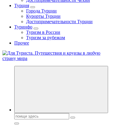
Достопримечательности Чехии
Турция
Города Турции
Курорты Турции
Достопримечательности Турции
Туринфо
Туризм в России
Туризм за рубежом
Прочее
Новости туризма, куда поехать на отдых, где провести отпуск.
Горящие туры, путёвки в дома отдыха, туристическое
снаряжение, путеводители по странам мира
Поиск: