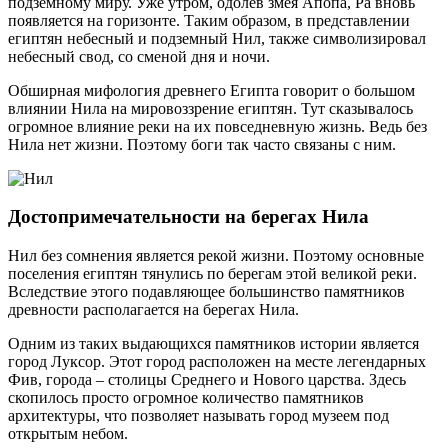
подземному миру. Уже утром, одолев змея Апопа, Ра вновь
появляется на горизонте. Таким образом, в представлении
египтян небесный и подземный Нил, также символизировал
небесный свод, со сменой дня и ночи.
Обширная мифология древнего Египта говорит о большом
влиянии Нила на мировоззрение египтян. Тут сказывалось
огромное влияние реки на их повседневную жизнь. Ведь без
Нила нет жизни. Поэтому боги так часто связаны с ним.
Достопримечательности на берегах Нила
Нил без сомнения является рекой жизни. Поэтому основные
поселения египтян тянулись по берегам этой великой реки.
Вследствие этого подавляющее большинство памятников
древности располагается на берегах Нила.
Одним из таких выдающихся памятников истории является
город Луксор. Этот город расположен на месте легендарных
Фив, города – столицы Среднего и Нового царства. Здесь
скопилось просто огромное количество памятников
архитектуры, что позволяет называть город музеем под
открытым небом.