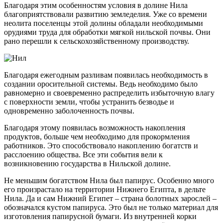
Благодаря этим особенностям условия в долине Нила
благоприятствовали развитию земледелия. Уже со времени
неолита поселенцы этой долины обладали необходимыми
орудиями труда для обработки мягкой нильской почвы. Они
рано перешли к сельскохозяйственному производству.
Благодаря ежегодным разливам появилась необходимость в
создании оросительной системы. Ведь необходимо было
равномерно и своевременно распределить избыточную влагу
с поверхности земли, чтобы устранить безводье и
одновременно заболоченность почвы.
Благодаря этому появилась возможность накопления
продуктов, больше чем необходимо для прокормления
работников. Это способствовало накоплению богатств и
расслоению общества. Все эти события вели к
возникновению государства в Нильской долине.
Не меньшим богатством Нила был папирус. Особенно много
его произрастало на территории Нижнего Египта, в дельте
Нила. Да и сам Нижний Египет – страна болотных зарослей –
обозначался кустом папируса. Это был не только материал для
изготовления папирусной бумаги. Из внутренней корки