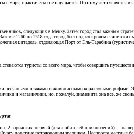
за с моря, практически не ощущается. Поэтому лето является из
ственников, следующих в Мекку. Затем город стал важным страт
атем с 1260 по 1518 года город был под контролем египетских м
олепная цитадель, отделяющая Порт от Эль-Тарабина (туристичес
да стекаются туристы со всего мира, чтобы совершить путешеств
ыми песчаными пляжами и живописными коралловыми рифами. Эль
оранчики и магазинчики, но, пожалуй, знаменита она все, же св
уртаг
т в 2 вариантах: первый (для любителей приключений) — на вер
ь Фургу поистине потрясающим зрелищем. Неспроста местные бе