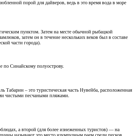
любленной порой для дайверов, ведь в это время вода в море
егическим пунктом. Затем на месте обычной рыбацкой
амлюков, затем он в течение нескольких веков был в составе
кой части города).
ие по Синайскому полуострову.
 Табарин – это туристическая часть Нувейба, расположенная
оими чистыми песчаными пляжами.
блюдах, а второй (для более изнеженных туристов) — на
дуины называют это место изумрудным раем среди песков.