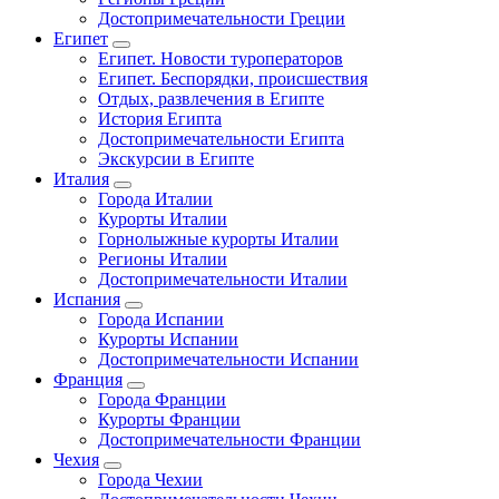
Достопримечательности Греции
Египет
Египет. Новости туроператоров
Египет. Беспорядки, происшествия
Отдых, развлечения в Египте
История Египта
Достопримечательности Египта
Экскурсии в Египте
Италия
Города Италии
Курорты Италии
Горнолыжные курорты Италии
Регионы Италии
Достопримечательности Италии
Испания
Города Испании
Курорты Испании
Достопримечательности Испании
Франция
Города Франции
Курорты Франции
Достопримечательности Франции
Чехия
Города Чехии