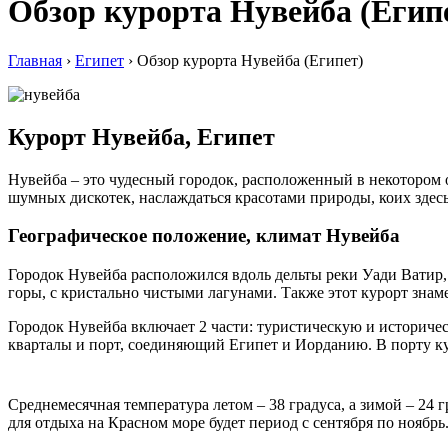
Обзор курорта Нувейба (Егип
Главная
›
Египет
›
Обзор курорта Нувейба (Египет)
Курорт Нувейба, Египет
Нувейба – это чудесный городок, расположенный в некотором
шумных дискотек, наслаждаться красотами природы, коих здесь
Географическое положение, климат Нувейба
Городок Нувейба расположился вдоль дельты реки Уади Ватир,
горы, с кристально чистыми лагунами. Также этот курорт зн
Городок Нувейба включает 2 части: туристическую и историче
кварталы и порт, соединяющий Египет и Иорданию. В порту ку
Среднемесячная температура летом – 38 градуса, а зимой – 24 
для отдыха на Красном море будет период с сентября по ноябрь