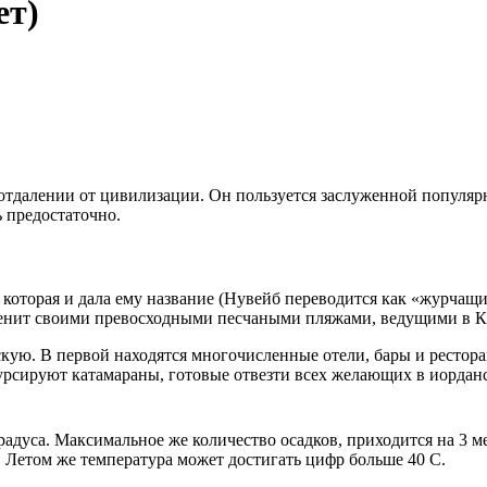
ет)
 отдалении от цивилизации. Он пользуется заслуженной популя
 предостаточно.
 которая и дала ему название (Нувейб переводится как «журчащ
аменит своими превосходными песчаными пляжами, ведущими в К
скую. В первой находятся многочисленные отели, бары и рестор
рсируют катамараны, готовые отвезти всех желающих в иорданс
градуса. Максимальное же количество осадков, приходится на 3 
. Летом же температура может достигать цифр больше 40 C.