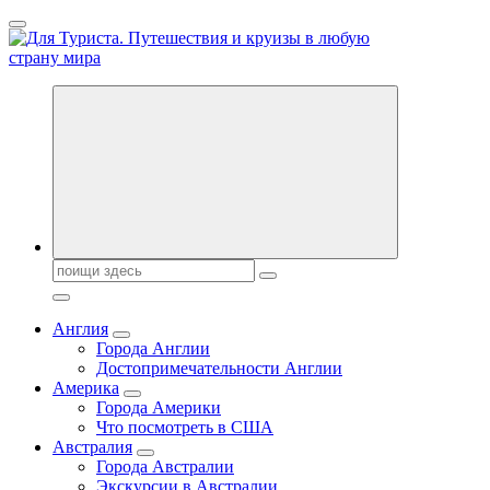
Перейти
к
содержанию
Новости туризма, куда поехать на отдых, где провести отпуск.
Поиск:
Англия
Города Англии
Достопримечательности Англии
Америка
Города Америки
Что посмотреть в США
Австралия
Города Австралии
Экскурсии в Австралии