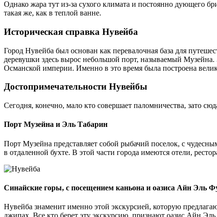
Однако жара тут из-за сухого климата и постоянно дующего бри
такая же, как в теплой ванне.
Историческая справка Нувейба
Город Нувейба был основан как перевалочная база для путеше
деревушки здесь вырос небольшой порт, называемый Музейна. З
Османской империи. Именно в это время была построена велик
Достопримечательности Нувейбы
Сегодня, конечно, мало кто совершает паломничества, зато сю
Порт Музейна и Эль Табарин
Порт Музейна представляет собой рыбачий поселок, с чудесн
в отдаленной бухте. В этой части города имеются отели, рест
Синайские горы, с посещением каньона и оазиса Айн Эль Ф
Нувейба знаменит именно этой экскурсией, которую предлагаю
джипах. Все кто берет эту экскурсию, признают оазис Айн Эл