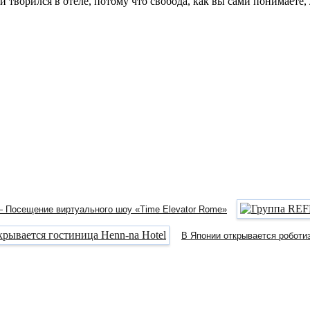
й творился в отеле, потому что свобода, как вы сами понимаете,
— Посещение виртуального шоу «Time Elevator Rome»
В Японии открывается роботиз