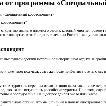
а от программы «Специальный
ы «Специальный корреспондент»
к открытию зимнего пляжного сезона, который многие проведут 
тся столкнуться в этой стране, телеканал Россия 1 выпустил ф
еспондент
 мы выслушали десятки историй об испорченном отдыхе за грани
 уже через пол часа, сразу же после прибытия в отель, с нас 
усских туристов, персонал отеля активно выказывает свое недов
однако, за нас вступились российские туристы. Но потом, служ
ефоны и оборудование. Наш допрос длился около пяти часов.
анительные органы, что мы шпионим в пользу иностранного госу