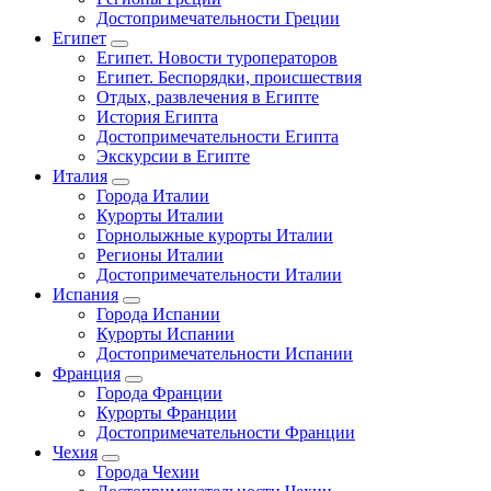
Достопримечательности Греции
Египет
Египет. Новости туроператоров
Египет. Беспорядки, происшествия
Отдых, развлечения в Египте
История Египта
Достопримечательности Египта
Экскурсии в Египте
Италия
Города Италии
Курорты Италии
Горнолыжные курорты Италии
Регионы Италии
Достопримечательности Италии
Испания
Города Испании
Курорты Испании
Достопримечательности Испании
Франция
Города Франции
Курорты Франции
Достопримечательности Франции
Чехия
Города Чехии