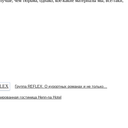
 лучше, чем тюрьма, однако, кое-какие материалы мы, все-таки,
Группа REFLEX: О курортных романах и не только…
ированная гостиница Henn-na Hotel