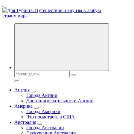
Перейти
к
содержанию
Новости туризма, куда поехать на отдых, где провести отпуск.
Поиск:
Англия
Города Англии
Достопримечательности Англии
Америка
Города Америки
Что посмотреть в США
Австралия
Города Австралии
Экскурсии в Австралии