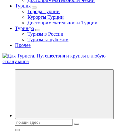
Достопримечательности Чехии
Турция
Города Турции
Курорты Турции
Достопримечательности Турции
Туринфо
Туризм в России
Туризм за рубежом
Прочее
Новости туризма, куда поехать на отдых, где провести отпуск.
Горящие туры, путёвки в дома отдыха, туристическое
снаряжение, путеводители по странам мира
Поиск: