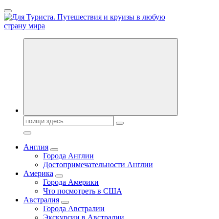
Перейти
к
содержанию
Новости туризма, куда поехать на отдых, где провести отпуск.
Горящие туры, путёвки в дома отдыха, туристическое
снаряжение, путеводители по странам мира
Поиск:
Англия
Города Англии
Достопримечательности Англии
Америка
Города Америки
Что посмотреть в США
Австралия
Города Австралии
Экскурсии в Австралии