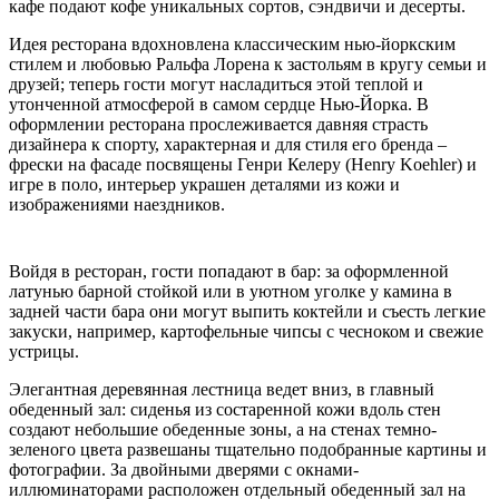
кафе подают кофе уникальных сортов, сэндвичи и десерты.
Идея ресторана вдохновлена классическим нью-йоркским
стилем и любовью Ральфа Лорена к застольям в кругу семьи и
друзей; теперь гости могут насладиться этой теплой и
утонченной атмосферой в самом сердце Нью-Йорка. В
оформлении ресторана прослеживается давняя страсть
дизайнера к спорту, характерная и для стиля его бренда –
фрески на фасаде посвящены Генри Келеру (Henry Koehler) и
игре в поло, интерьер украшен деталями из кожи и
изображениями наездников.
Войдя в ресторан, гости попадают в бар: за оформленной
латунью барной стойкой или в уютном уголке у камина в
задней части бара они могут выпить коктейли и съесть легкие
закуски, например, картофельные чипсы с чесноком и свежие
устрицы.
Элегантная деревянная лестница ведет вниз, в главный
обеденный зал: сиденья из состаренной кожи вдоль стен
создают небольшие обеденные зоны, а на стенах темно-
зеленого цвета развешаны тщательно подобранные картины и
фотографии. За двойными дверями с окнами-
иллюминаторами расположен отдельный обеденный зал на