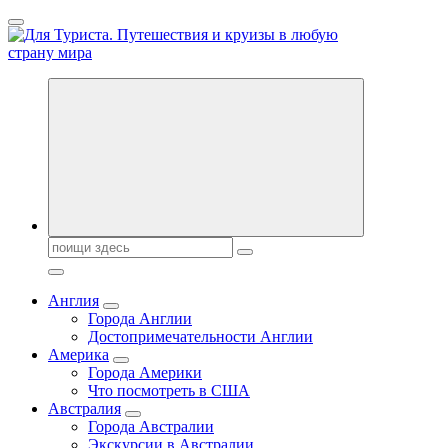
Перейти
к
содержанию
Новости туризма, куда поехать на отдых, где провести отпуск.
Горящие туры, путёвки в дома отдыха, туристическое
снаряжение, путеводители по странам мира
Поиск:
Англия
Города Англии
Достопримечательности Англии
Америка
Города Америки
Что посмотреть в США
Австралия
Города Австралии
Экскурсии в Австралии