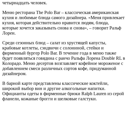
четырнадцать человек.
Меню ресторана The Polo Bar – классическая американская
кухня и любимые блюда самого дизайнера. «Меня привлекает
кухня, которая действительно нравится людям, блюда,
которые хочется заказывать снова и снова», – говорит Ральф
Лорен.
Среди сезонных блюд – салат из хрустящей капусты,
крабовые котлеты, сэндвичи с солониной, стейки и
фирменный бургер Polo Bar. В течение года в меню также
будет появляться говядина с ранчо Ральфа Лорена Double RL в
Колорадо. Меню десертов возглавляет кофейное мороженое с
добавлением смеси различных сортов кофе, придуманной
дизайнером.
В барной карте представлены классические коктейли,
широкий выбор вин и другие алкогольные напитки.
Официанты одеты в фирменные брюки Ralph Lauren из серой
фланели, кожаные брогги и шелковые галстуки.