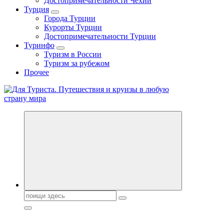
Достопримечательности Чехии
Турция
Города Турции
Курорты Турции
Достопримечательности Турции
Туринфо
Туризм в России
Туризм за рубежом
Прочее
Новости туризма, куда поехать на отдых, где провести отпуск.
Горящие туры, путёвки в дома отдыха, туристическое
снаряжение, путеводители по странам мира
Поиск: