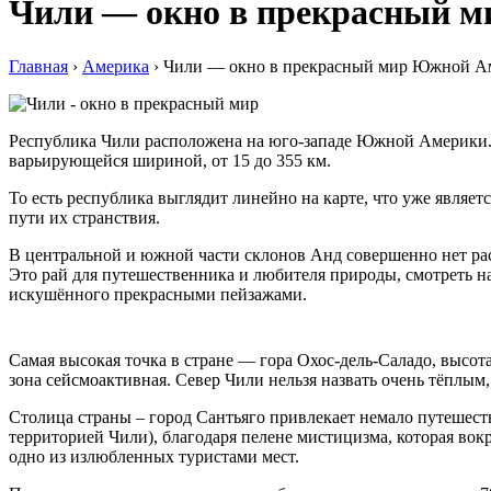
Чили — окно в прекрасный 
Главная
›
Америка
›
Чили — окно в прекрасный мир Южной А
Республика Чили расположена на юго-западе Южной Америки. О
варьирующейся шириной, от 15 до 355 км.
То есть республика выглядит линейно на карте, что уже явля
пути их странствия.
В центральной и южной части склонов Анд совершенно нет рас
Это рай для путешественника и любителя природы, смотреть на 
искушённого прекрасными пейзажами.
Самая высокая точка в стране — гора Охос-дель-Саладо, высот
зона сейсмоактивная. Север Чили нельзя назвать очень тёплым,
Столица страны ‒ город Сантьяго привлекает немало путешестве
территорией Чили), благодаря пелене мистицизма, которая во
одно из излюбленных туристами мест.