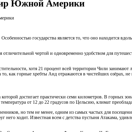
мир Южной Америки
мерики
собенностью государства является то, что оно находится вдоль 
ется отличительной чертой и одновременно удобством для путеш
тительности, хотя 21 процент всей территории Чили занимают л
то, как горные хребты Анд отражаются в чистейших озёрах, не м
а которой достигает практически семи километров. В горных зон
 температура от 12 до 22 градусов по Цельсию, климат преоблад
нников, но тем не менее, одним из самых частых для посещений
круг него ходит. Известная всем с детства пустыня Атакама, у