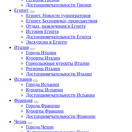
Достопримечательности Греции
Египет
Египет. Новости туроператоров
Египет. Беспорядки, происшествия
Отдых, развлечения в Египте
История Египта
Достопримечательности Египта
Экскурсии в Египте
Италия
Города Италии
Курорты Италии
Горнолыжные курорты Италии
Регионы Италии
Достопримечательности Италии
Испания
Города Испании
Курорты Испании
Достопримечательности Испании
Франция
Города Франции
Курорты Франции
Достопримечательности Франции
Чехия
Города Чехии