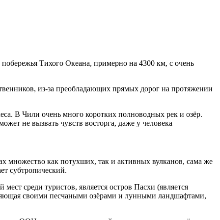
побережья Тихого Океана, примерно на 4300 км, с очень
ественников, из-за преобладающих прямых дорог на протяжении
еса. В Чили очень много коротких полноводных рек и озёр.
ожет не вызвать чувств восторга, даже у человека
ах множество как потухших, так и активных вулканов, сама же
ает субтропический.
 мест среди туристов, является остров Пасхи (является
дивляющая своими песчаными озёрами и лунными ландшафтами,