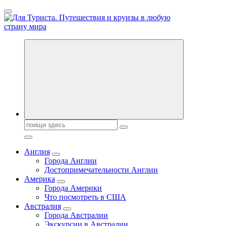
Перейти
к
содержанию
Новости туризма, куда поехать на отдых, где провести отпуск.
Поиск:
Англия
Города Англии
Достопримечательности Англии
Америка
Города Америки
Что посмотреть в США
Австралия
Города Австралии
Экскурсии в Австралии