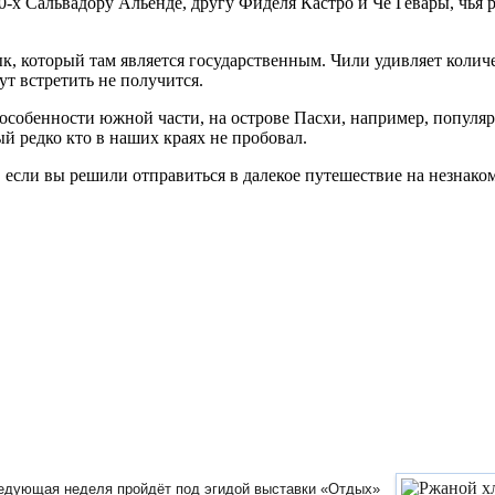
-х Сальвадору Альенде, другу Фиделя Кастро и Че Гевары, чья р
ык, который там является государственным. Чили удивляет колич
т встретить не получится.
 особенности южной части, на острове Пасхи, например, популяр
ый редко кто в наших краях не пробовал.
если вы решили отправиться в далекое путешествие на незнаком
едующая неделя пройдёт под эгидой выставки «Отдых»