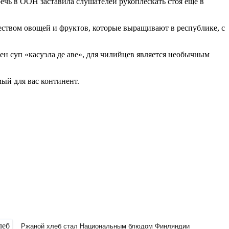
ечь в ООН заставила слушателей рукоплескать стоя ещё в
еством овощей и фруктов, которые выращивают в республике, с
ен суп «касуэла де аве», для чилийцев является необычным
ый для вас континент.
Ржаной хлеб стал Национальным блюдом Финляндии